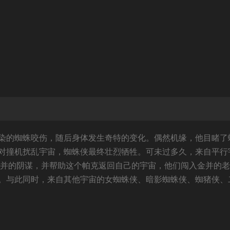
染的蜘蛛咬伤，随后身体发生奇特的变化。偶然机缘，他目睹了
对撞机扰乱宇宙，蜘蛛侠最终壮烈牺牲。可未过多久，来自平行
金并的阴谋，并帮助这个帕克返回自己的宇宙，他们闯入金并的
。与此同时，来自其他宇宙的女蜘蛛侠、暗影蜘蛛侠、蜘猪侠、