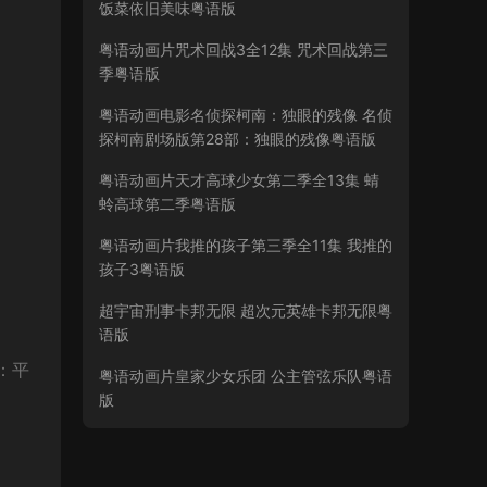
饭菜依旧美味粤语版
粤语动画片咒术回战3全12集 咒术回战第三
季粤语版
粤语动画电影名侦探柯南：独眼的残像 名侦
探柯南剧场版第28部：独眼的残像粤语版
粤语动画片天才高球少女第二季全13集 蜻
蛉高球第二季粤语版
粤语动画片我推的孩子第三季全11集 我推的
孩子3粤语版
超宇宙刑事卡邦无限 超次元英雄卡邦无限粤
语版
侠：平
粤语动画片皇家少女乐团 公主管弦乐队粤语
版