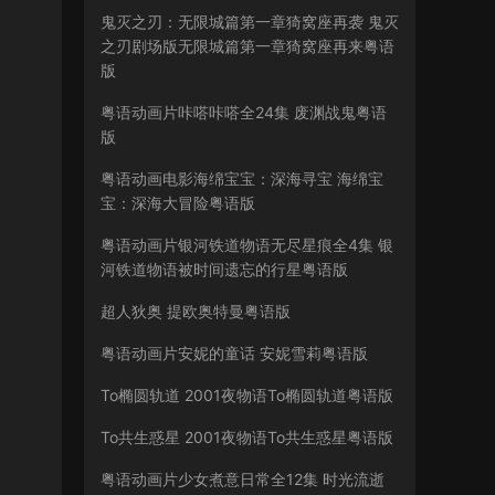
鬼灭之刃：无限城篇第一章猗窝座再袭 鬼灭
之刃剧场版无限城篇第一章猗窝座再来粤语
版
粤语动画片咔嗒咔嗒全24集 废渊战鬼粤语
版
粤语动画电影海绵宝宝：深海寻宝 海绵宝
宝：深海大冒险粤语版
粤语动画片银河铁道物语无尽星痕全4集 银
河铁道物语被时间遗忘的行星粤语版
超人狄奥 提欧奥特曼粤语版
粤语动画片安妮的童话 安妮雪莉粤语版
To椭圆轨道 2001夜物语To椭圆轨道粤语版
To共生惑星 2001夜物语To共生惑星粤语版
粤语动画片少女煮意日常全12集 时光流逝