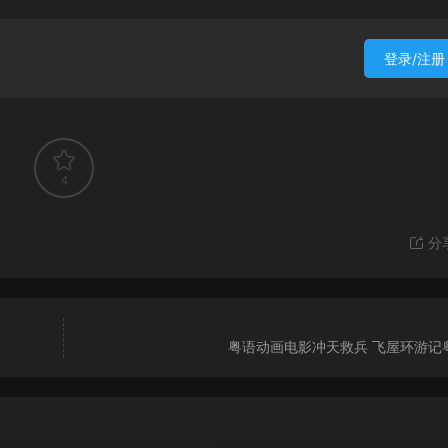
登录/注册
4
分
粤语动画电影冲天救兵 飞屋环游记