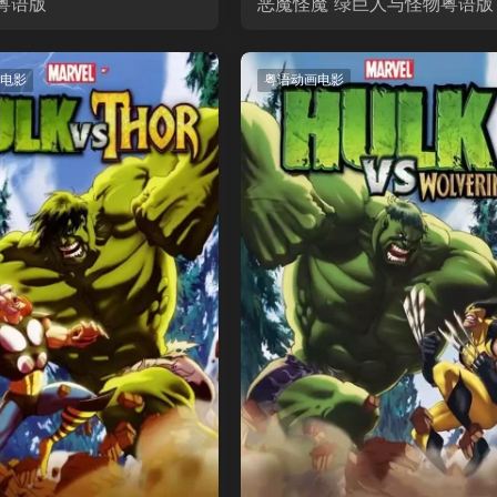
粤语版
恶魔怪魔 绿巨人与怪物粤语版
电影
粤语动画电影