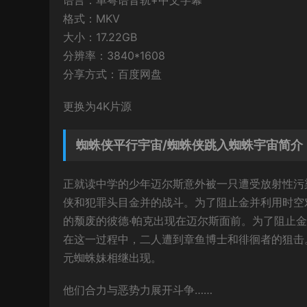
语言：单粤语音轨+中文字幕
格式：MKV
大小：17.22GB
分辨率：3840*1608
分享方式：百度网盘
更换为4K片源
蜘蛛侠平行宇宙/蜘蛛侠跳入蜘蛛宇宙简介
正就读中学的少年迈尔斯意外被一只遭受放射性污
侠和犯罪头目金并的战斗。为了阻止金并利用时空
的颓废的彼德·帕克出现在迈尔斯面前。为了阻止
在这一过程中，二人遭到章鱼博士和徘徊者的狙击
元蜘蛛妹相继出现。
他们合力与恶势力展开斗争……