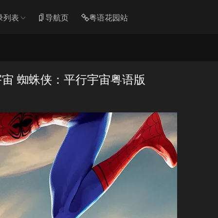
录列表
导航页
粤语花园站
宙 蜘蛛侠：平行宇宙粤语版