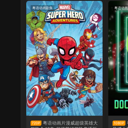
粤语动画剧集
粤语动画
粤语动画片漫威超级英雄大
720P
1080P