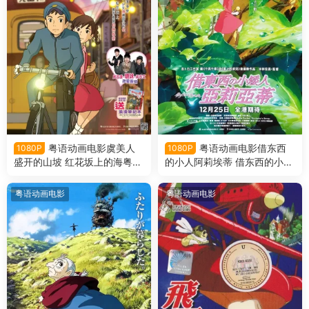
粤语动画电影虞美人
粤语动画电影借东西
1080P
1080P
盛开的山坡 红花坂上的海粤语
的小人阿莉埃蒂 借东西的小矮
版
人亚莉亚蒂粤语版
粤语动画电影
粤语动画电影