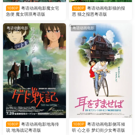
粤语动画电影魔女宅
粤语动画电影猫的报
1080P
1080P
急便 魔女琪琪粤语版
恩 猫之报恩粤语版
粤语动画电影
粤语动画电影
粤语动画电影地海传
粤语动画电影侧耳倾
1080P
1080P
说 地海战记粤语版
听 心之谷 梦幻街少女粤语版