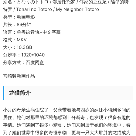
别名：となりのトトロ / 邻居托托罗 / 邻家的豆豆龙 / 隔壁的特
特罗 / Tonari no Totoro / My Neighbor Totoro
类型：动画电影
片长：86分钟
语言：单粤语音轨+中文字幕
格式：MKV
大小：10.3GB
分辨率：1920*1040
分享方式：百度网盘
宫崎骏
动画作品
龙猫简介
小月的母亲生病住院了，父亲带着她与四岁的妹妹小梅到乡间的
居住。她们对那里的环境都感到十分新奇，也发现了很多有趣的
事情。她们遇到了很多小精灵，她们来到属于她们的环境中，看
到了她们世界中很多的奇怪事物，更与一只大大胖胖的龙猫成为