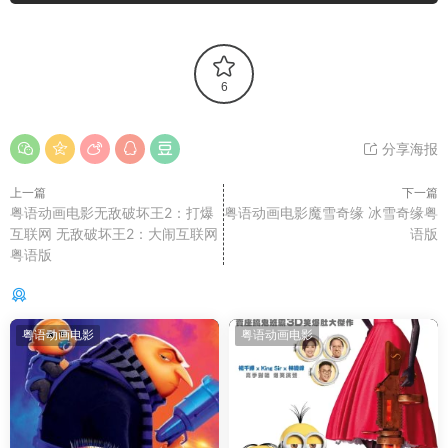
6
分享海报
上一篇
下一篇
粤语动画电影无敌破坏王2：打爆
粤语动画电影魔雪奇缘 冰雪奇缘粤
互联网 无敌破坏王2：大闹互联网
语版
粤语版
你可能还感兴趣的
粤语动画电影
粤语动画电影