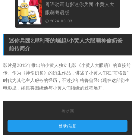
粤语动画电影迷你兵团 小黄人大
眼萌粤语版
2024-03-03
迷你兵团2犀利哥的崛起/小黄人大眼萌神偷奶爸
前传简介
影片是2015年推出的小黄人独立电影《小黄人大眼萌》的直接前
传。作为《神偷奶爸》的衍生作品，讲述了小黄人们在“前格鲁”
时代为其他主人服务的经历，不过少年格鲁曾经出现在这部衍生
电影里，续集将围绕他与小黄人们结缘的过程展开。
粤动画
登录/注册