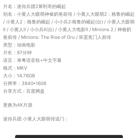
片名：迷你兵团2犀利哥的崛起
别名：小黄人大眼萌神偷奶爸前传 / 小黄人大眼萌2：格鲁的崛起
/ 小黄人2：格鲁的崛起 / 小小兵2:格鲁的崛起(台) / 小黄人大眼萌
Ⅱ / 小黄人Ⅱ / 小小兵Ⅱ(台) / 小黄人大电影Ⅱ / Minions 2 / 神偷奶
爸前传 / Minions: The Rise of Gru / 坏蛋奖门人前传
类型：动画电影
片长：87分钟
语言：单粤语音轨+中文字幕
格式：MKV
大小：14.76GB
分辨率：3840*1608
分享方式：百度网盘
更换为4K片源
迷你兵团 小黄人大眼萌传送门：