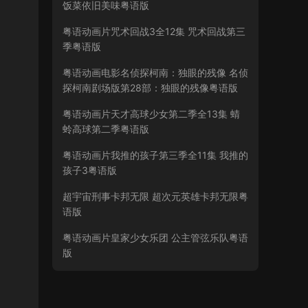
饭菜依旧美味粤语版
粤语动画片咒术回战3全12集 咒术回战第三
季粤语版
粤语动画电影名侦探柯南：独眼的残像 名侦
探柯南剧场版第28部：独眼的残像粤语版
粤语动画片天才高球少女第二季全13集 蜻
蛉高球第二季粤语版
粤语动画片我推的孩子第三季全11集 我推的
孩子3粤语版
超宇宙刑事卡邦无限 超次元英雄卡邦无限粤
语版
粤语动画片皇家少女乐团 公主管弦乐队粤语
版