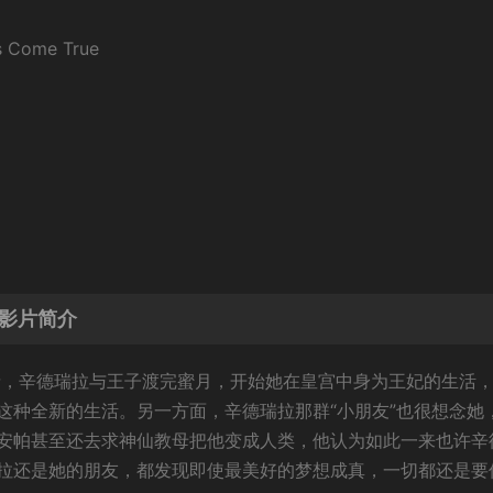
 Come True
真影片简介
剧情，辛德瑞拉与王子渡完蜜月，开始她在皇宫中身为王妃的生活
这种全新的生活。另一方面，辛德瑞拉那群“小朋友”也很想念她
安帕甚至还去求神仙教母把他变成人类，他认为如此一来也许辛
拉还是她的朋友，都发现即使最美好的梦想成真，一切都还是要