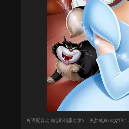
粤语配音动画电影仙履奇缘2：美梦成真/灰姑娘2：