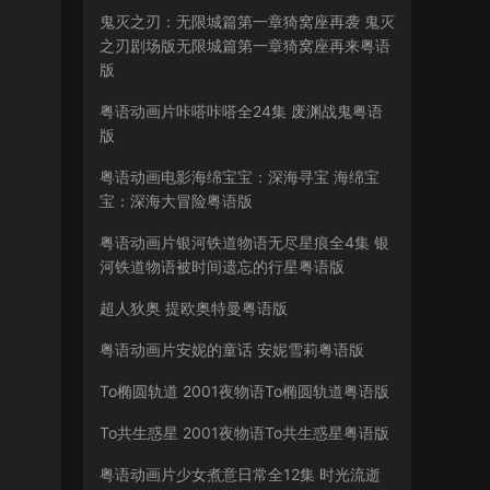
鬼灭之刃：无限城篇第一章猗窝座再袭 鬼灭
之刃剧场版无限城篇第一章猗窝座再来粤语
版
粤语动画片咔嗒咔嗒全24集 废渊战鬼粤语
版
粤语动画电影海绵宝宝：深海寻宝 海绵宝
宝：深海大冒险粤语版
粤语动画片银河铁道物语无尽星痕全4集 银
河铁道物语被时间遗忘的行星粤语版
超人狄奥 提欧奥特曼粤语版
粤语动画片安妮的童话 安妮雪莉粤语版
To椭圆轨道 2001夜物语To椭圆轨道粤语版
To共生惑星 2001夜物语To共生惑星粤语版
粤语动画片少女煮意日常全12集 时光流逝