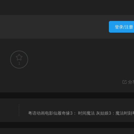
登录/注册
1
分
粤语动画电影仙履奇缘3： 时间魔法 灰姑娘3：魔法时刻