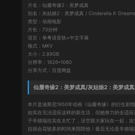
片名：仙履奇缘2：美梦成真
别名：灰姑娘2：美梦成真 / Cinderella II: Dreams
类型：动画电影
片长：73分钟
语言：单粤语音轨+中文字幕
格式：MKV
大小：2.89GB
分辨率：1826*1080
分享方式：百度网盘
仙履奇缘2：美梦成真/灰姑娘2：美梦成
本片是迪斯尼1950年动画《仙履奇缘》的衍生
始实在无法适应这样的新生活，但她努力的去适应
于辛德瑞拉实在太忙了，没空跟大家玩在一起，吉
拉就会花较多的时间来陪陪他！最后无论是辛德瑞