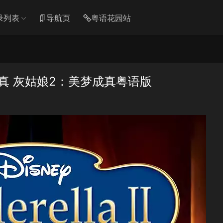
录列表
导航页
粤语花园站
真 灰姑娘2：美梦成真粤语版