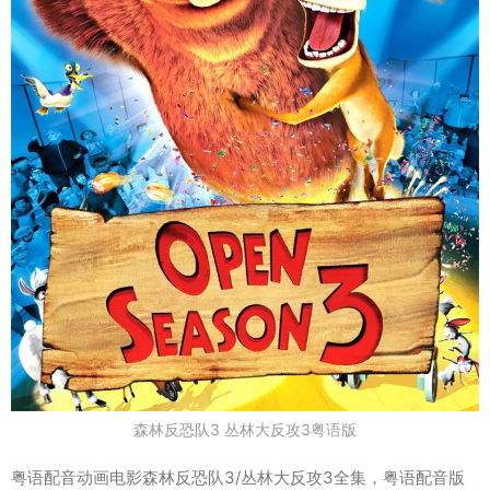
森林反恐队3 丛林大反攻3粤语版
粤语配音动画电影森林反恐队3/丛林大反攻3全集，粤语配音版