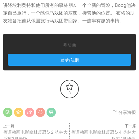
讲述埃利奥特和他们所有的森林朋友一个全新的冒险，Boog他决
定自己旅行，一个酷似马戏团的灰熊，接管他的位置。 布格的朋
友准备把他从俄国旅行马戏团带回家。一连串有趣的事情。
粤动画
登录/注册
3
分享海报
上一篇
下一篇
粤语动画电影森林反恐队2 丛林大
粤语动画电影森林反恐队4 丛林大
反攻2粤语版
反攻4粤语版