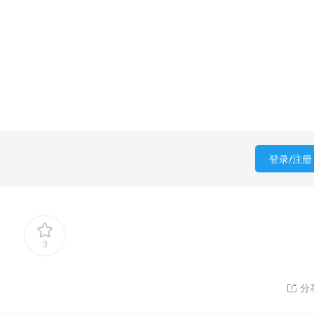
登录/注册
3
分