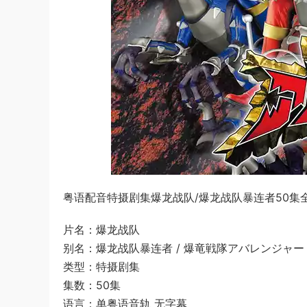
粤语配音特摄剧集爆龙战队/爆龙战队暴连者50集全
片名：爆龙战队
别名：爆龙战队暴连者 / 爆竜戦隊アバレンジャー
类型：特摄剧集
集数：50集
语言：单粤语音轨 无字幕