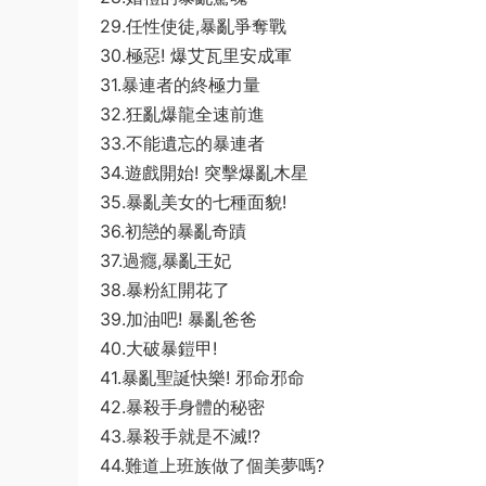
29.任性使徒,暴亂爭奪戰
30.極惡! 爆艾瓦里安成軍
31.暴連者的終極力量
32.狂亂爆龍全速前進
33.不能遺忘的暴連者
34.遊戲開始! 突擊爆亂木星
35.暴亂美女的七種面貌!
36.初戀的暴亂奇蹟
37.過癮,暴亂王妃
38.暴粉紅開花了
39.加油吧! 暴亂爸爸
40.大破暴鎧甲!
41.暴亂聖誕快樂! 邪命邪命
42.暴殺手身體的秘密
43.暴殺手就是不滅!?
44.難道上班族做了個美夢嗎?