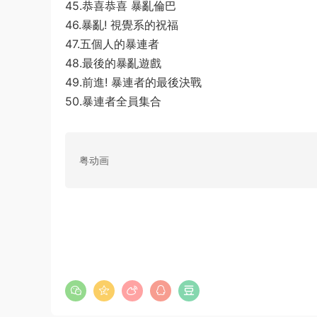
45.恭喜恭喜 暴亂倫巴
46.暴亂! 視覺系的祝福
47.五個人的暴連者
48.最後的暴亂遊戲
49.前進! 暴連者的最後決戰
50.暴連者全員集合
粤动画