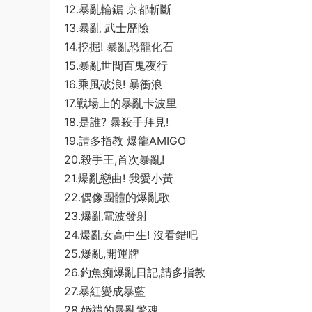
12.暴亂輪鋸 京都斬斷
13.暴亂 武士歷險
14.挖掘! 暴亂恐龍化石
15.暴亂世間百鬼夜行
16.乘風破浪! 暴衝浪
17.戰場上的暴亂卡波里
18.是誰? 暴殺手拜見!
19.請多指教 爆龍AMIGO
20.殺手王,首次暴亂!
21.爆亂戀曲! 我愛小黃
22.偶像團體的爆亂歌
23.爆亂電波發射
24.爆亂女高中生! 沒看錯吧
25.爆亂,開運牌
26.釣魚痴爆亂日記,請多指教
27.暴紅變成暴藍
28.婚禮的暴亂驚魂