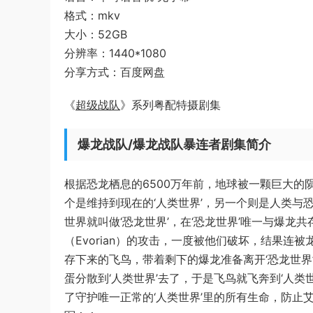
格式：mkv
大小：52GB
分辨率：1440*1080
分享方式：百度网盘
《
超级战队
》系列粤配特摄剧集
爆龙战队/爆龙战队暴连者剧集简介
根据恐龙栖息的6500万年前，地球被一颗巨大
个是维持到现在的‘人类世界’，另一个则是人类
世界就叫做‘恐龙世界’，在‘恐龙世界’唯一与爆
（Evorian）的攻击，一度被他们破坏，结果
存下来的飞鸟，带着剩下的爆龙准备离开‘恐龙世
蛋分散到‘人类世界’去了，于是飞鸟就飞奔到‘人类世
了守护唯一正常的‘人类世界’里的所有生命，防