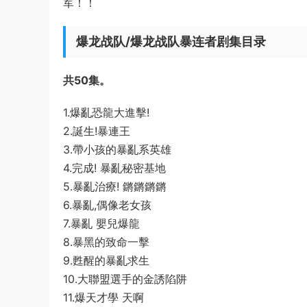
军！！
爆龙战队/爆龙战队暴连者剧集目录
共50集。
1.爆亂恐龍大進擊!
2.誕生!暴連王
3.帶小孩的暴亂系英雄
4.完成! 暴亂秘密基地
5.暴亂治療! 鏘鏘鏘鏘
6.暴亂,偶像老女孩
7.暴亂 嬰兒爆龍
8.暴黑的致命一擊
9.甦醒的暴亂求生
10.大聯盟選手的金誘陷阱
11.爆天才學 天啊