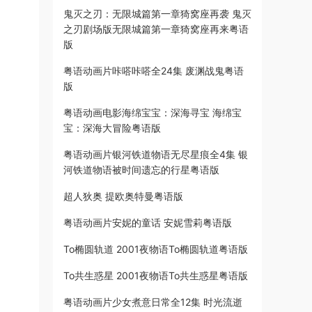
鬼灭之刃：无限城篇第一章猗窝座再袭 鬼灭
之刃剧场版无限城篇第一章猗窝座再来粤语
版
粤语动画片咔嗒咔嗒全24集 废渊战鬼粤语
版
粤语动画电影海绵宝宝：深海寻宝 海绵宝
宝：深海大冒险粤语版
粤语动画片银河铁道物语无尽星痕全4集 银
河铁道物语被时间遗忘的行星粤语版
超人狄奥 提欧奥特曼粤语版
粤语动画片安妮的童话 安妮雪莉粤语版
To椭圆轨道 2001夜物语To椭圆轨道粤语版
To共生惑星 2001夜物语To共生惑星粤语版
粤语动画片少女煮意日常全12集 时光流逝