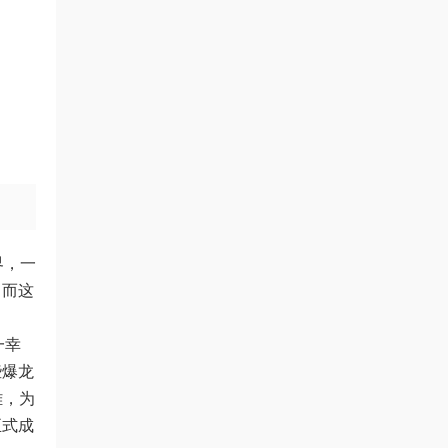
界，一
，而这
一幸
些爆龙
雄，为
正式成