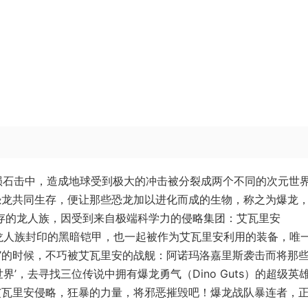
的陨石击中，造成地球受到极大的冲击被分裂成两个不同的次元世
与恐龙共同生存，便让那些恐龙加以进化而成的生物，称之为爆龙
龙共存的龙人族，因受到来自极端科学力的侵略集团：艾瓦里安
连被龙人族封印的黑暗铠甲，也一起被作为艾瓦里安利用的装备，唯
界’的时候，不巧被艾瓦里安的战舰：阿诺玛洛嘉里斯袭击而将那
界’，去寻找三位传说中拥有爆龙勇气（Dino Guts）的超级英
止艾瓦里安侵略，狂暴的力量，将邪恶摧毁吧！爆龙战队暴连者，