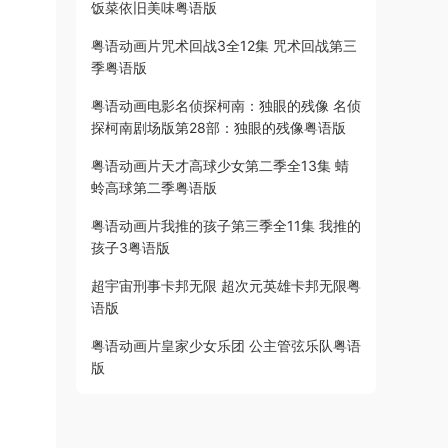
饭菜依旧美味粤语版
粤语动画片咒术回战3全12集 咒术回战第三
季粤语版
粤语动画电影名侦探柯南：独眼的残像 名侦
探柯南剧场版第28部：独眼的残像粤语版
粤语动画片天才高球少女第二季全13集 蜻
蛉高球第二季粤语版
粤语动画片我推的孩子第三季全11集 我推的
孩子3粤语版
超宇宙刑事卡邦无限 超次元英雄卡邦无限粤
语版
粤语动画片皇家少女乐团 公主管弦乐队粤语
版