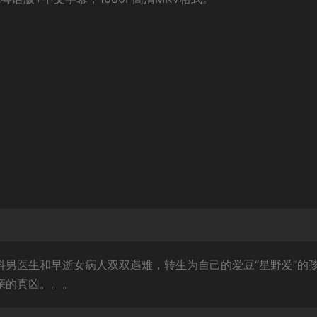
科男医生和早逝女病人双双遇难，转生为自己的爱豆“星野爱”的
亲的真凶。。。