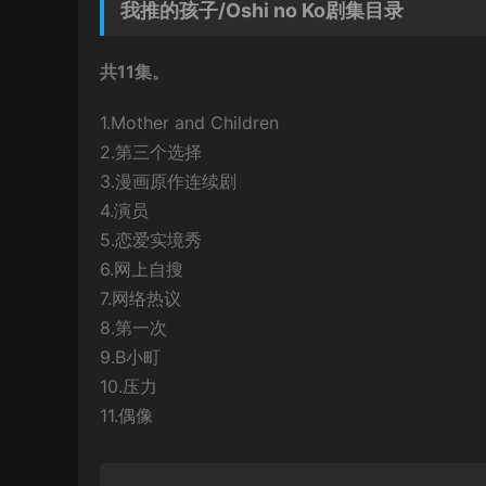
我推的孩子/Oshi no Ko剧集目录
共11集。
1.Mother and Children
2.第三个选择
3.漫画原作连续剧
4.演员
5.恋爱实境秀
6.网上自搜
7.网络热议
8.第一次
9.B小町
10.压力
11.偶像