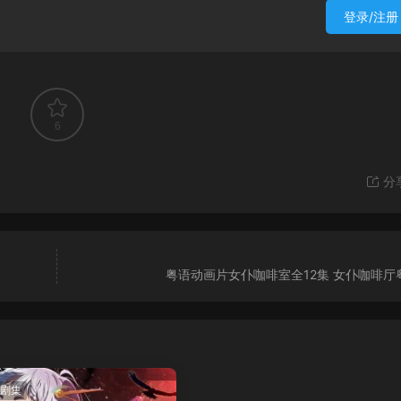
登录/注册
6
分
粤语动画片女仆咖啡室全12集 女仆咖啡厅
剧集