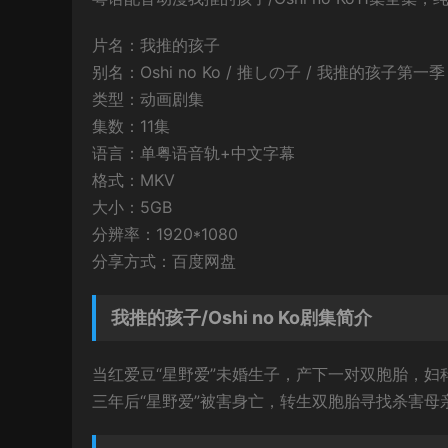
片名：我推的孩子
别名：Oshi no Ko / 推しの子 / 我推的孩子第一季
类型：动画剧集
集数：11集
语言：单粤语音轨+中文字幕
格式：MKV
大小：5GB
分辨率：1920*1080
分享方式：百度网盘
我推的孩子/Oshi no Ko剧集简介
当红爱豆“星野爱”未婚生子，产下一对双胞胎，妇
三年后“星野爱”被害身亡，转生双胞胎寻找杀害母