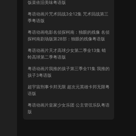
饭菜依旧美味粤语版
粤语动画片咒术回战3全12集 咒术回战第三
季粤语版
粤语动画电影名侦探柯南：独眼的残像 名侦
探柯南剧场版第28部：独眼的残像粤语版
粤语动画片天才高球少女第二季全13集 蜻
蛉高球第二季粤语版
粤语动画片我推的孩子第三季全11集 我推的
孩子3粤语版
超宇宙刑事卡邦无限 超次元英雄卡邦无限粤
语版
粤语动画片皇家少女乐团 公主管弦乐队粤语
版