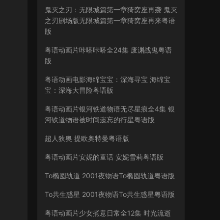
鬼灭之刃：无限城篇第一章猗窝座再袭 鬼灭
之刃剧场版无限城篇第一章猗窝座再来粤语
版
粤语动画片咔嗒咔嗒全24集 废渊战鬼粤语
版
粤语动画电影海绵宝宝：深海寻宝 海绵宝
宝：深海大冒险粤语版
粤语动画片银河铁道物语无尽星痕全4集 银
河铁道物语被时间遗忘的行星粤语版
超人狄奥 提欧奥特曼粤语版
粤语动画片安妮的童话 安妮雪莉粤语版
To椭圆轨道 2001夜物语To椭圆轨道粤语版
To共生惑星 2001夜物语To共生惑星粤语版
粤语动画片少女煮意日常全12集 时光流逝