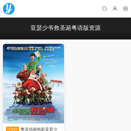
亚瑟少爷救圣诞粤语版资源
粤语动画电影
粤语动画电影亚瑟少
1080P