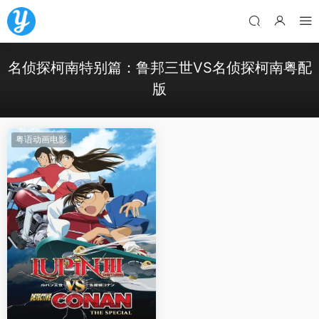
名侦探柯南特别篇：鲁邦三世VS名侦探柯南粤配
版
粤语动画电影