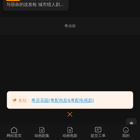
与宿命的连发枪 城市猎人剧场
版：爱与宿命的马格南粤语版
粤动画
友站：
粤语花园(粤配电影&粤配电视剧)
网站首页
动画剧集
动画电影
提交工单
我的