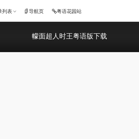
录列表
导航页
粤语花园站
幪面超人时王粤语版下载