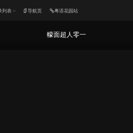
录列表
导航页
粤语花园站
幪面超人零一