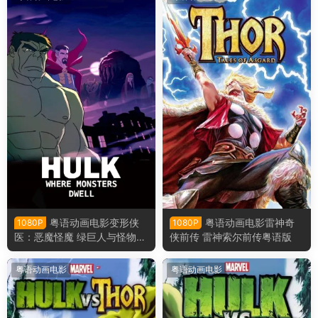
粤语动画电影变形侠
粤语动画电影雷神奇
1080P
1080P
医：恶魔怪魔 绿巨人与怪物粤
侠前传 雷神索尔前传粤语版
语版
粤语动画电影
粤语动画电影