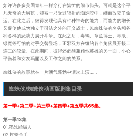
如许许多多美国青年一样穿行在繁忙的闹市街头。可就是这个平
凡无奇的大男孩，却被一只受过辐射的蜘蛛咬中，继而改变了命
运。在此之后，彼得发现他具有种种神奇的能力，而能力的增长
又促使他成为独立于司法之外的正义战士，以蜘蛛侠的名头和各
种各样的恶势力展开斗争。在此之后，毒蝎、章鱼博士、毒液、
绿魔等可怕的对手交替登场，正邪双方在纽约各个角落展开接二
连三的较量。在此期间，彼得还必须兼顾他英雄的另一面，小心
平衡着和女友玛丽以及工作之间的关系。
蜘蛛侠的故事就在一片朝气蓬勃中渐次上演……
蜘蛛侠/蜘蛛俠动画版剧集目录
第一季+第二季+第三季+第四季+第五季共65集。
第一季13集
01.夜战蜥蜴人
02.蜘蛛杀手