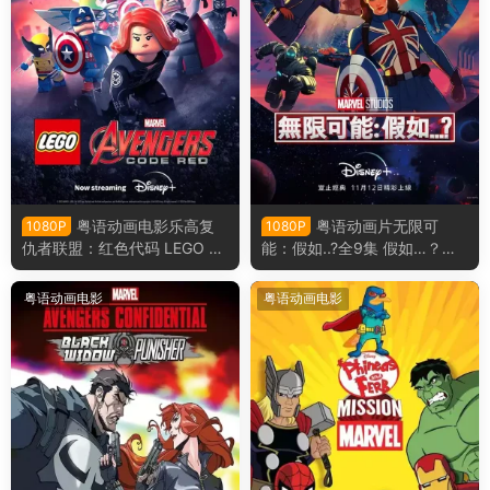
粤语动画电影乐高复
粤语动画片无限可
1080P
1080P
仇者联盟：红色代码 LEGO M
能：假如..?全9集 假如…？粤
arvel Avengers: Code Red粤
语版
语版
粤语动画电影
粤语动画电影