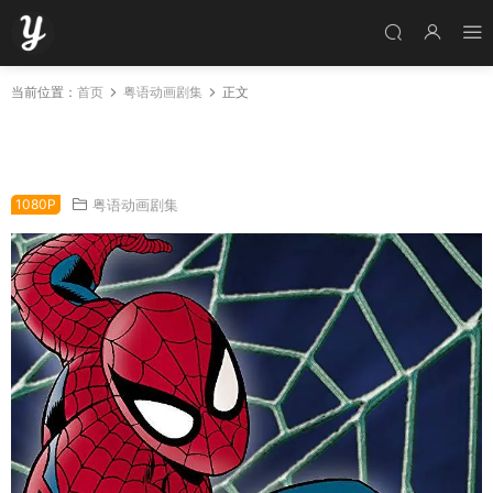
当前位置：
首页
粤语动画剧集
正文
粤语动画片蜘蛛侠1-5季全65集 蜘蛛俠动画版第
一季至第五季粤语版
1080P
粤语动画剧集