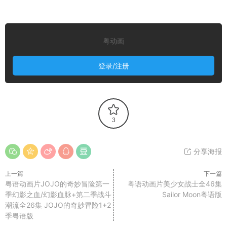
粤动画
登录/注册
3
分享海报
上一篇
下一篇
粤语动画片JOJO的奇妙冒险第一
粤语动画片美少女战士全46集
季幻影之血/幻影血脉+第二季战斗
Sailor Moon粤语版
潮流全26集 JOJO的奇妙冒险1+2
季粤语版