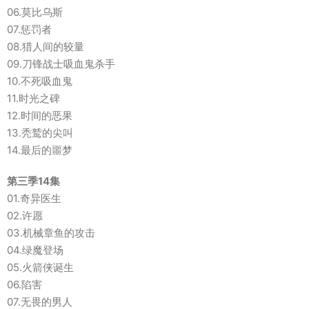
06.莫比乌斯
07.惩罚者
08.猎人间的较量
09.刀锋战士吸血鬼杀手
10.不死吸血鬼
11.时光之碑
12.时间的恶果
13.秃鹫的尖叫
14.最后的噩梦
第三季14集
01.奇异医生
02.许愿
03.机械章鱼的攻击
04.绿魔登场
05.火箭侠诞生
06.陷害
07.无畏的男人