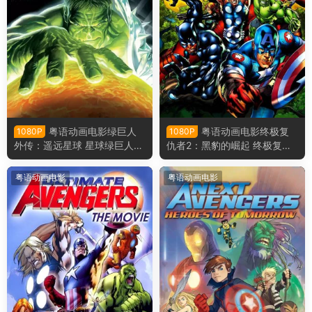
粤语动画电影绿巨人
粤语动画电影终极复
1080P
1080P
外传：遥远星球 星球绿巨人粤
仇者2：黑豹的崛起 终极复仇
语版
者2黑豹的崛起粤语版
粤语动画电影
粤语动画电影