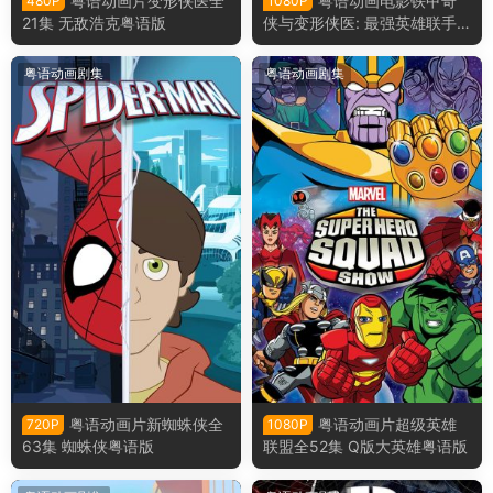
粤语动画片变形侠医全
粤语动画电影铁甲奇
480P
1080P
21集 无敌浩克粤语版
侠与变形侠医: 最强英雄联手
钢铁侠与浩克：联合战记粤语
版
粤语动画剧集
粤语动画剧集
粤语动画片新蜘蛛侠全
粤语动画片超级英雄
720P
1080P
63集 蜘蛛侠粤语版
联盟全52集 Q版大英雄粤语版