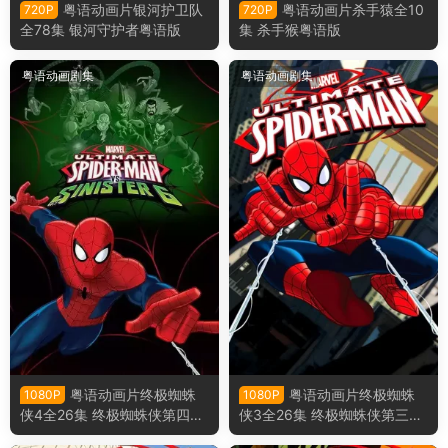
粤语动画片银河护卫队
粤语动画片杀手猿全10
720P
720P
全78集 银河守护者粤语版
集 杀手猴粤语版
粤语动画剧集
粤语动画剧集
粤语动画片终极蜘蛛
粤语动画片终极蜘蛛
1080P
1080P
侠4全26集 终极蜘蛛侠第四季
侠3全26集 终极蜘蛛侠第三季
粤语版
粤语版