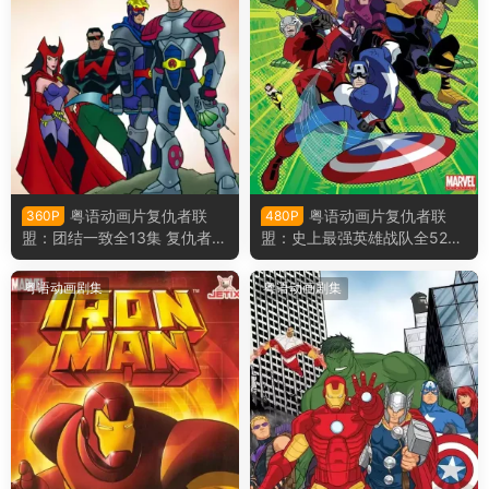
粤语动画片复仇者联
粤语动画片复仇者联
360P
480P
盟：团结一致全13集 复仇者：
盟：史上最强英雄战队全52集
团结则立粤语版
复仇者：世上最强英雄组合粤
语版
粤语动画剧集
粤语动画剧集