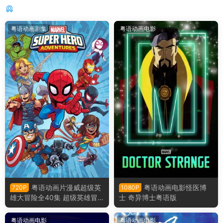
你可能还感兴趣的
粤语动画剧集
粤语动画电影
粤语动画片漫威超级英
粤语动画电影怪医博
720P
1080P
雄大冒险全40集 超级英雄冒
士 奇异博士粤语版
险粤语版
粤语动画电影
粤语动画电影