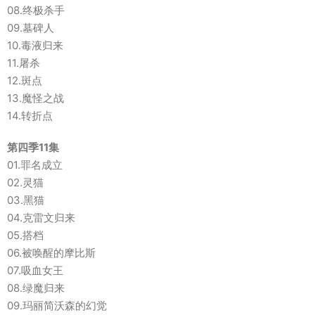
08.终极杀手
09.墓碑人
10.毒液归来
11.屠杀
12.斑点
13.魔怪之战
14.转折点
第四季11集
01.罪名成立
02.灵猫
03.黑猫
04.克雷文归来
05.搭档
06.被唤醒的摩比斯
07.吸血女王
08.绿魔归来
09.玛丽简沃森的幻觉