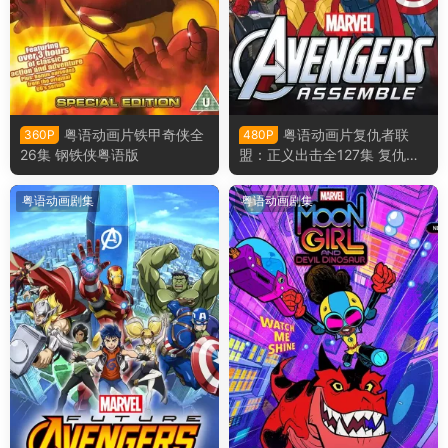
粤语动画片铁甲奇侠全
粤语动画片复仇者联
360P
480P
26集 钢铁侠粤语版
盟：正义出击全127集 复仇者
集结粤语版
粤语动画剧集
粤语动画剧集