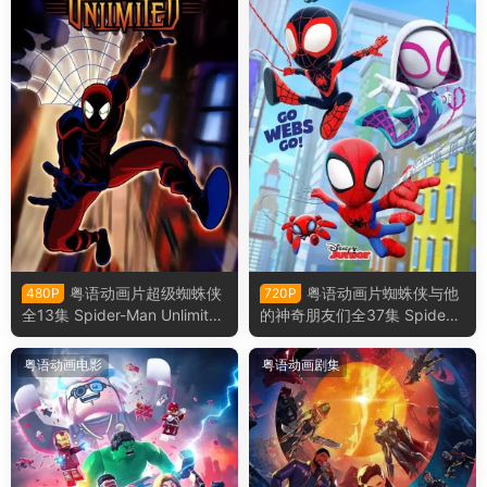
粤语动画片超级蜘蛛侠
粤语动画片蜘蛛侠与他
480P
720P
全13集 Spider-Man Unlimited
的神奇朋友们全37集 Spidey
粤语版
and His Amazing Friends粤
语版
粤语动画电影
粤语动画剧集