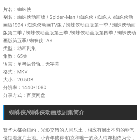
片名：蜘蛛侠
别名：蜘蛛俠动画版 / Spider-Man / 蜘蛛俠 / 蜘蛛人 /蜘蛛俠动
画版1994 / 蜘蛛俠动画TV版 / 蜘蛛俠动画版第一季 / 蜘蛛俠动画
版第二季 / 蜘蛛俠动画版第三季 /蜘蛛俠动画版第四季 / 蜘蛛俠动
画版第五季/ 蜘蛛侠TAS
类型：动画剧集
集数：65集
语言：单粤语音轨，无字幕
格式：MKV
大小：20.5GB
分辨率：1440*1080
分享方式：百度网盘
蜘蛛侠/蜘蛛俠动画版剧集简介
繁华大都会纽约，光影交错的人间乐土，相应有层出不穷的罪恶
侵蚀着这片土地。小青年彼得·帕克和唯一的亲人梅婶相依为命，