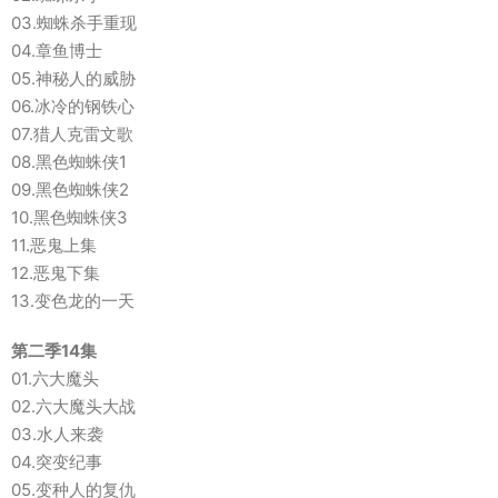
03.蜘蛛杀手重现
04.章鱼博士
05.神秘人的威胁
06.冰冷的钢铁心
07.猎人克雷文歌
08.黑色蜘蛛侠1
09.黑色蜘蛛侠2
10.黑色蜘蛛侠3
11.恶鬼上集
12.恶鬼下集
13.变色龙的一天
第二季14集
01.六大魔头
02.六大魔头大战
03.水人来袭
04.突变纪事
05.变种人的复仇