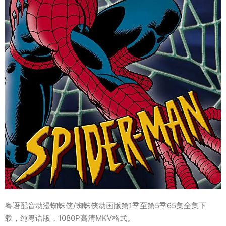
粤语配音动漫蜘蛛侠/蜘蛛俠动画版第1季至第5季65集全集下
载，纯粤语版，1080P高清MKV格式。