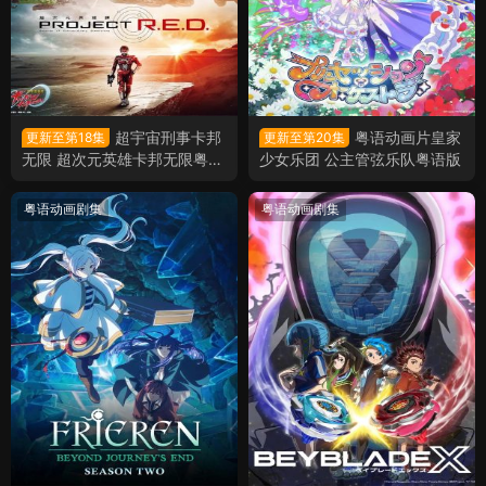
超宇宙刑事卡邦
粤语动画片皇家
更新至第18集
更新至第20集
无限 超次元英雄卡邦无限粤语
少女乐团 公主管弦乐队粤语版
版
粤语动画剧集
粤语动画剧集