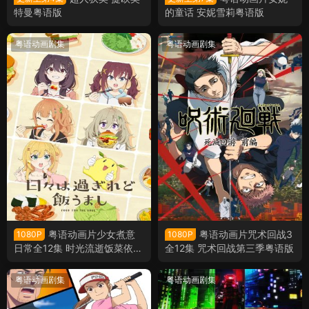
特曼粤语版
的童话 安妮雪莉粤语版
粤语动画剧集
粤语动画剧集
粤语动画片少女煮意
粤语动画片咒术回战3
1080P
1080P
日常全12集 时光流逝饭菜依旧
全12集 咒术回战第三季粤语版
美味粤语版
粤语动画剧集
粤语动画剧集