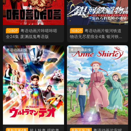
粤语动画片咔嗒咔嗒
粤语动画片银河铁道
1080P
1080P
全24集 废渊战鬼粤语版
物语无尽星痕全4集 银河铁道
物语被时间遗忘的行星粤语版
粤语动画剧集
粤语动画剧集
超人狄奥 提欧奥
粤语动画片安妮
更新至第4集
更新至第7集