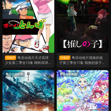
粤语动画片天才高球
粤语动画片我推的孩
1080P
1080P
少女第二季全13集 蜻蛉高球第
子第三季全11集 我推的孩子3
二季粤语版
粤语版
粤语动画剧集
粤语动画剧集