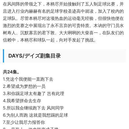
在风间阵的带领之下，本柄尽开始接触到了五人制足球比赛，并
且进入行业内赫赫有名的足球学校圣迹高中就读，加入了校内的
足球队。尽管本柄尽对这项热血的运动毫无经验，但很快他便在
激烈的竞赛之中展现出了永不言弃的可贵特质。木讷的守门员水
树寿人、沉默寡言的君下敦、大大咧咧的大柴喜一，在队友们的
信赖中，本柄尽和球队一起，向对手发起了挑战。
DAYS/デイズ剧集目录
共24集。
1.凭这个我便能一直跑下去
2.希望成为梦想的一员
3.和你踢足球太有趣了 岂有此理
4.我希望拼命去生存
5.所以我会继续跑下去 风间同学
6.为别人而跑 这就是我想踢的足球
7.至少让我尽力报答你