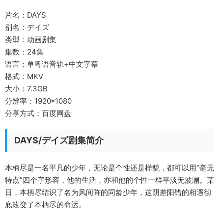
片名：DAYS
别名：デイズ
类型：动画剧集
集数：24集
语言：单粤语音轨+中文字幕
格式：MKV
大小：7.3GB
分辨率：1920*1080
分享方式：百度网盘
DAYS/デイズ剧集简介
本柄尽是一名平凡的少年，无论是个性还是样貌，都可以用“毫无
特点”四个字形容，他的生活，亦和他的个性一样平淡无波澜。某
日，本柄尽结识了名为风间阵的同龄少年，这阴差阳错的相遇彻
底改变了本柄尽的命运。