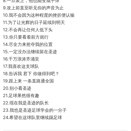
8.一旦装上，他也能变成子弹
9.攻上前直至听见你的声音为止
10.我不会因为这种程度的挫折便认输
11.为了让光辉的日子延续到明天
12.不会再让任何人低下头
13.你只要看着前方就行
14.尽全力来抢夺我的位置
15.一定没办法继续留在圣迹
16.千万浪涛齐涌至
17.我喜欢这支球队
18.告诉我 君下 你做得到吧？
19.跟上来 一条直路通全国
20.别小看圣迹
21.足球果然很有趣
22.现在我是圣迹的队长
23.我也是圣迹足球学会的一分子
24.希望在这球队里继续踢足球