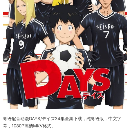
粤语配音动漫DAYS/デイズ24集全集下载，纯粤语版，中文字
幕，1080P高清MKV格式。