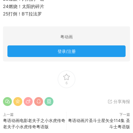
24燃烧！太阳的碎片
25打倒！B'T拉法罗
粤动画
登录/注册
6
分享海报
上一篇
下一篇
粤语动画电影老夫子之小水虎传奇
粤语动画片圣斗士星矢全114集 圣
老夫子小水虎传奇粤语版
斗士粤语版