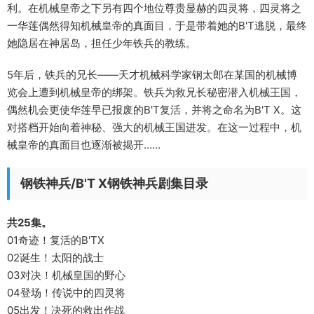
利。在机械皇帝之下另有四个地位尊贵显赫的四灵将，四灵将之
一华莲偶然得知机械皇帝的真面目，于是带着她的B'T逃脱，最终
她隐居在神居岛，担任少年铁兵的教练。
5年后，铁兵的兄长——天才机械科学家钢太郎在某国的机械博
览会上遭到机械皇帝的绑架。铁兵为救兄长秘密潜入机械王国，
偶然机会更使华莲早已报废的B'T复活，并将之命名为B'T X。这
对搭档开始向着神秘、强大的机械王国进发。在这一过程中，机
械皇帝的真面目也逐渐被揭开……
钢铁神兵/B'T X钢铁神兵剧集目录
共25集。
01奇迹！复活的B'TX
02诞生！太阳的战士
03对决！机械皇国的野心
04登场！传说中的四灵将
05出发！决死的救出作战