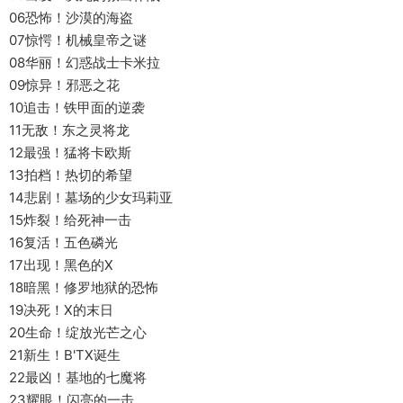
06恐怖！沙漠的海盗
07惊愕！机械皇帝之谜
08华丽！幻惑战士卡米拉
09惊异！邪恶之花
10追击！铁甲面的逆袭
11无敌！东之灵将龙
12最强！猛将卡欧斯
13拍档！热切的希望
14悲剧！墓场的少女玛莉亚
15炸裂！给死神一击
16复活！五色磷光
17出现！黑色的X
18暗黑！修罗地狱的恐怖
19决死！X的末日
20生命！绽放光芒之心
21新生！B'TX诞生
22最凶！基地的七魔将
23耀眼！闪亮的一击