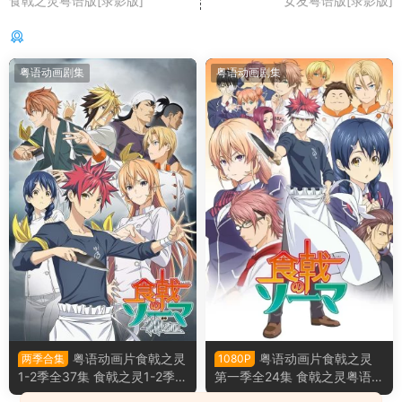
食戟之灵粤语版[录影版]
女友粤语版[录影版]
你可能还感兴趣的
粤语动画剧集
粤语动画剧集
粤语动画片食戟之灵
粤语动画片食戟之灵
两季合集
1080P
1-2季全37集 食戟之灵1-2季粤
第一季全24集 食戟之灵粤语版
语版[1080P合成版]
[录影版]