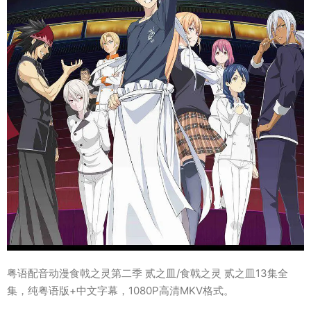
粤语配音动漫食戟之灵第二季 贰之皿/食戟之灵 贰之皿13集全
集，纯粤语版+中文字幕，1080P高清MKV格式。