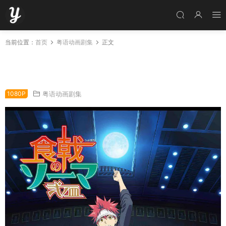
当前位置：
首页
粤语动画剧集
正文
粤语动画片食戟之灵第二季 贰之皿全13集 食戟
之灵 贰之皿粤语版[录影版]
1080P
粤语动画剧集