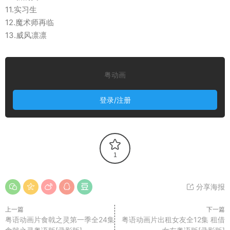
11.实习生
12.魔术师再临
13.威风凛凛
粤动画
登录/注册
1
分享海报
上一篇
下一篇
粤语动画片食戟之灵第一季全24集
粤语动画片出租女友全12集 租借