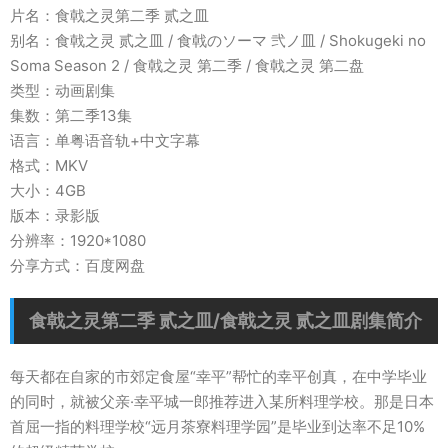
片名：食戟之灵第二季 贰之皿
别名：食戟之灵 贰之皿 / 食戟のソーマ 弐ノ皿 / Shokugeki no
Soma Season 2 / 食戟之灵 第二季 / 食戟之灵 第二盘
类型：动画剧集
集数：第二季13集
语言：单粤语音轨+中文字幕
格式：MKV
大小：4GB
版本：录影版
分辨率：1920*1080
分享方式：百度网盘
食戟之灵第二季 贰之皿/食戟之灵 贰之皿剧集简介
每天都在自家的市郊定食屋“幸平”帮忙的幸平创真，在中学毕业
的同时，就被父亲·幸平城一郎推荐进入某所料理学校。那是日本
首屈一指的料理学校“远月茶寮料理学园”是毕业到达率不足10%