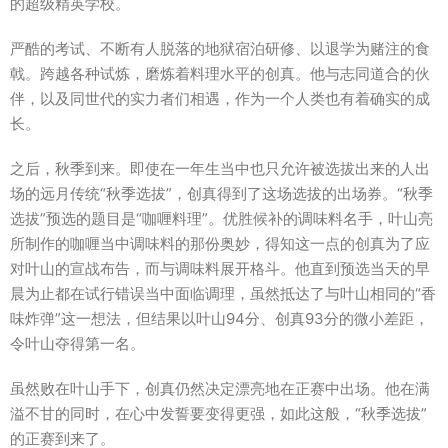
的超级精英学校。
严酷的考试、不断有人脱落的地狱宿泊研修、以退学为赌注的食
戟。跨越各种试炼，磨炼着料理水平的创真。他与志同道合的伙
伴，以及同世代的实力者们相遇，作为一个人类也有着确实的成
长。
之后，秋季到来。即使在一年生当中也只允许被选拔出来的人出
场的远月传统“秋季选拔”，创真得到了这场选拔的出场券。“秋季
选拔”预选的题目是“咖喱料理”。优胜候补的调味料名手，叶山亮
所制作的咖喱当中调味料的那份奥妙，得知这一点的创真为了应
对叶山的宣战布告，而与调味料展开格斗。他直到预选当天的早
晨为止都在试行错误当中面临调理，虽然抵达了与叶山相同的“香
味炸弹”这一想法，但结果以叶山94分、创真93分的微小差距，
令叶山夺得第一名。
虽然败在叶山手下，创真仍然决定漂亮地在正赛中出场。他在满
溢不甘的同时，在心中发誓要变得更强，如此这般，“秋季选拔”
的正赛到来了。