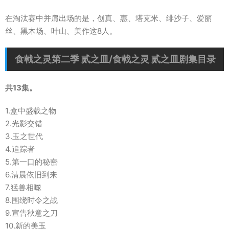
在淘汰赛中并肩出场的是，创真、惠、塔克米、绯沙子、爱丽
丝、黑木场、叶山、美作这8人。
食戟之灵第二季 贰之皿/食戟之灵 贰之皿剧集目录
共13集。
1.盒中盛载之物
2.光影交错
3.玉之世代
4.追踪者
5.第一口的秘密
6.清晨依旧到来
7.猛兽相噬
8.围绕时令之战
9.宣告秋意之刀
10.新的美玉