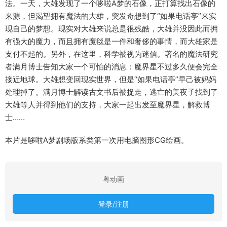
法。一天，大雄发现了一个哆啦A梦的石像，正打算找出石像的
来源，但渴望拥有魔法的大雄，突发奇想到了“如果电话亭”来实
现自己的梦想。现实对大雄来说总是很残酷，大雄并没因此而拥
有强大的魔力，而且拥有魔毯是一件和奢侈的事情，而大雄家是
支付不起的。另外，在这里，科学被视为迷信。著名的魔法研究
者满月博士告知大家一个可怕的消息：魔界星不过多久便会完全
接近地球。大雄想变回现实世界，但是“如果电话亭”早己被妈妈
处理掉了。满月博士解读古文书后被捉走，逃亡的美夜子找到了
大雄等人并得到他们的支持，大家一起出发至魔界星，解救博
士……
本片是哆啦A梦剧场版系类第一次用电脑图形CG绘画。
粤动画
登录/注册