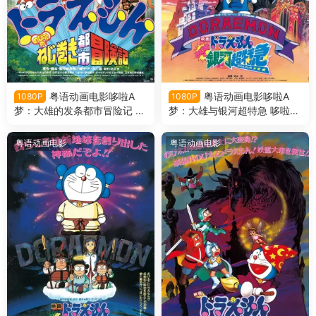
粤语动画电影哆啦A
粤语动画电影哆啦A
1080P
1080P
梦：大雄的发条都市冒险记 哆
梦：大雄与银河超特急 哆啦A
啦A梦剧场版18大雄的发条都
梦剧场版17大雄与银河超特急
市冒险记粤语版
粤语版
粤语动画电影
粤语动画电影