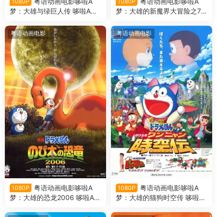
粤语动画电影哆啦A
粤语动画电影哆啦A
1080P
1080P
梦：大雄与绿巨人传 哆啦A梦
梦：大雄的新魔界大冒险之7
剧场版28大雄与绿巨人传粤语
个魔法师 哆啦A梦剧场版27大
版
雄的新魔界大冒险之7个魔法
粤语动画电影
粤语动画电影
师粤语版
粤语动画电影哆啦A
粤语动画电影哆啦A
1080P
1080P
梦：大雄的恐龙2006 哆啦A梦
梦：大雄的猫狗时空传 哆啦A
剧场版26大雄的恐龙2006粤
梦剧场版25大雄的猫狗时空传
语版
粤语版