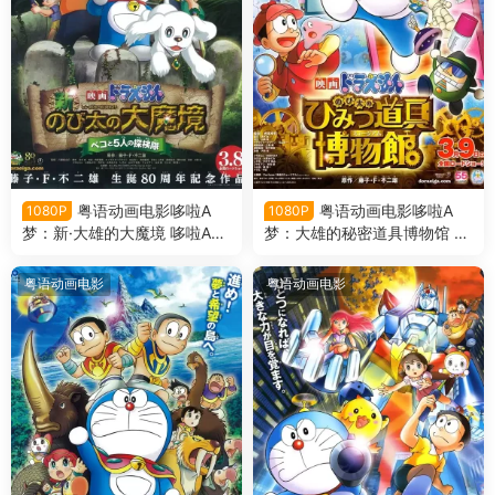
粤语动画电影哆啦A
粤语动画电影哆啦A
1080P
1080P
梦：新·大雄的大魔境 哆啦A梦
梦：大雄的秘密道具博物馆 哆
剧场版34新·大雄的大魔境粤
啦A梦剧场版33大雄的秘密道
语版
具博物馆粤语版
粤语动画电影
粤语动画电影