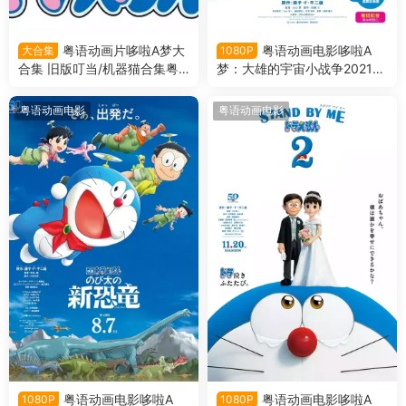
粤语动画片哆啦A梦大
粤语动画电影哆啦A
大合集
1080P
合集 旧版叮当/机器猫合集粤
梦：大雄的宇宙小战争2021
语版
哆啦A梦剧场版41大雄的宇宙
小战争2021粤语版
粤语动画电影
粤语动画电影
粤语动画电影哆啦A
粤语动画电影哆啦A
1080P
1080P