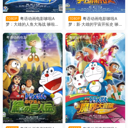
粤语动画电影哆啦A
粤语动画电影哆啦A
1080P
1080P
梦：大雄的人鱼大海战 哆啦A
梦：新·大雄的宇宙开拓史 哆
梦剧场版30大雄的人鱼大海战
啦A梦剧场版29新·大雄的宇宙
粤语版
开拓史粤语版
粤语动画电影
粤语动画电影