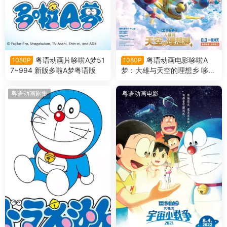
粤语动画片哆啦A梦51
粤语动画电影哆啦A
1080P
1080P
7~994 新版多啦A梦粤语版
梦：大雄与天空的理想乡 哆啦
A梦剧场版42大雄与天空的理
想乡粤语版
粤语动画剧集
粤语动画电影