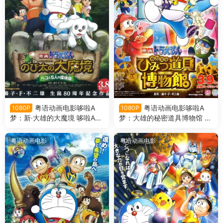
粤语动画电影哆啦A
粤语动画电影哆啦A
1080P
1080P
梦：新·大雄的大魔境 哆啦A梦
梦：大雄的秘密道具博物馆 哆
剧场版34新·大雄的大魔境粤
啦A梦剧场版33大雄的秘密道
语版
具博物馆粤语版
粤语动画电影
粤语动画电影