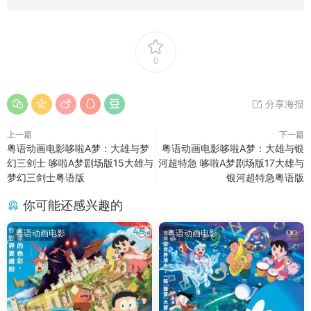
0
分享海报
上一篇
下一篇
粤语动画电影哆啦A梦：大雄与梦
粤语动画电影哆啦A梦：大雄与银
幻三剑士 哆啦A梦剧场版15大雄与
河超特急 哆啦A梦剧场版17大雄与
梦幻三剑士粤语版
银河超特急粤语版
你可能还感兴趣的
粤语动画电影
粤语动画电影