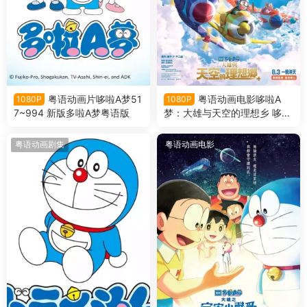
粤语动画片哆啦A梦51
粤语动画电影哆啦A
1080P
1080P
7~994 新版多啦A梦粤语版
梦：大雄与天空的理想乡 哆啦
A梦剧场版42大雄与天空的理
想乡粤语版
粤语动画剧集
粤语动画电影