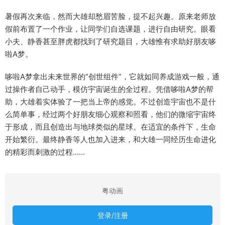
暑假再次来临，然而大雄却愁眉苦脸，提不起兴趣。原来老师放
假前布置了一个作业，让同学们自选课题，进行自由研究。眼看
小夫、静香甚至胖虎都找到了研究题目，大雄惟有求助好朋友哆
啦A梦。
哆啦A梦拿出未来世界的“创世组件”，它就如同养成游戏一般，通
过操作者自己动手，模仿宇宙诞生的全过程。凭借哆啦A梦的帮
助，大雄着实体验了一把当上帝的感觉。不过创造宇宙也不是什
么简单事，经过两个好朋友细心观察和照看，他们的微缩宇宙终
于形成，而且创造出与地球类似的星球。在适宜的条件下，生命
开始繁衍。最终静香等人也加入进来，和大雄一同经历生命进化
的精彩而刺激的过程……
粤动画
登录/注册