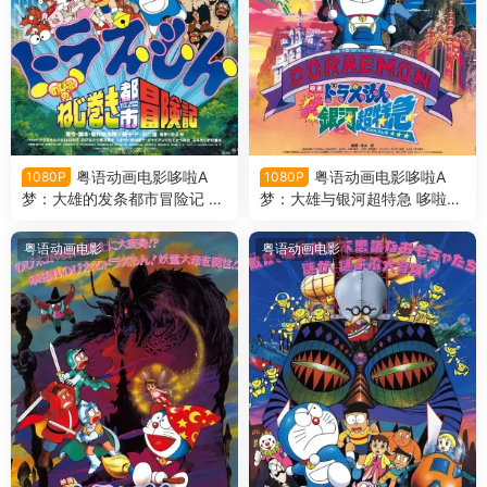
粤语动画电影哆啦A
粤语动画电影哆啦A
1080P
1080P
梦：大雄的发条都市冒险记 哆
梦：大雄与银河超特急 哆啦A
啦A梦剧场版18大雄的发条都
梦剧场版17大雄与银河超特急
市冒险记粤语版
粤语版
粤语动画电影
粤语动画电影