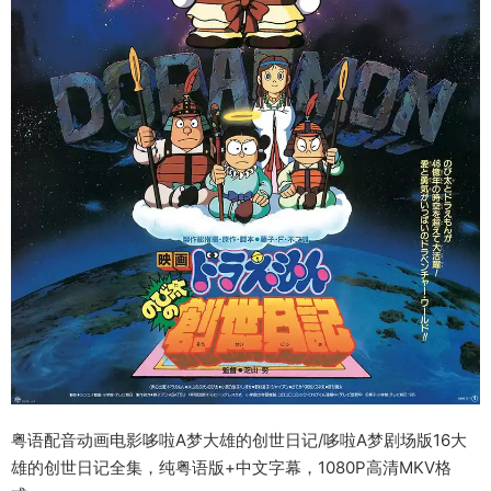
粤语配音动画电影哆啦A梦大雄的创世日记/哆啦A梦剧场版16大
雄的创世日记全集，纯粤语版+中文字幕，1080P高清MKV格