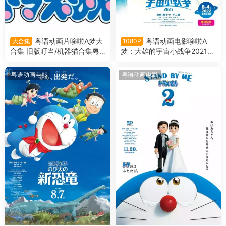
粤语动画片哆啦A梦大
粤语动画电影哆啦A
大合集
1080P
合集 旧版叮当/机器猫合集粤
梦：大雄的宇宙小战争2021
语版
哆啦A梦剧场版41大雄的宇宙
小战争2021粤语版
粤语动画电影
粤语动画电影