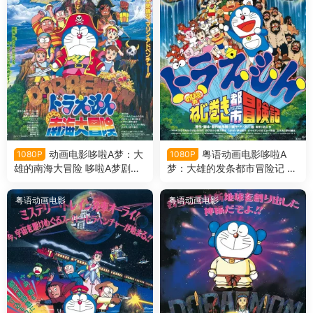
动画电影哆啦A梦：大
粤语动画电影哆啦A
1080P
1080P
雄的南海大冒险 哆啦A梦剧场
梦：大雄的发条都市冒险记 哆
版19大雄的南海大冒险日语版
啦A梦剧场版18大雄的发条都
市冒险记粤语版
粤语动画电影
粤语动画电影