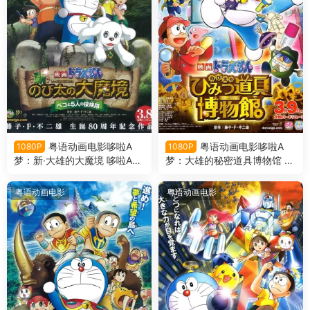
粤语动画电影哆啦A
粤语动画电影哆啦A
1080P
1080P
梦：新·大雄的大魔境 哆啦A梦
梦：大雄的秘密道具博物馆 哆
剧场版34新·大雄的大魔境粤
啦A梦剧场版33大雄的秘密道
语版
具博物馆粤语版
粤语动画电影
粤语动画电影