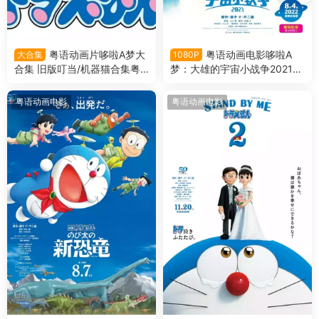
粤语动画片哆啦A梦大
粤语动画电影哆啦A
大合集
1080P
合集 旧版叮当/机器猫合集粤
梦：大雄的宇宙小战争2021
语版
哆啦A梦剧场版41大雄的宇宙
小战争2021粤语版
粤语动画电影
粤语动画电影