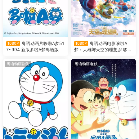
粤语动画片哆啦A梦51
粤语动画电影哆啦A
1080P
1080P
7~994 新版多啦A梦粤语版
梦：大雄与天空的理想乡 哆啦
A梦剧场版42大雄与天空的理
想乡粤语版
粤语动画剧集
粤语动画电影