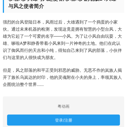
与风之使者简介
强烈的台风登陆日本，风雨过后，大雄遇到了一个捣蛋的小家
伙。通过未来机器的检测，发现这竟是拥有智慧的小型台风，大
雄为它起了一个可爱的名字——小风。为了让小风自由玩耍，大
雄、哆啦A梦和静香带着小风来到一片神奇的土地。他们在此认
识了御风而行的天吉和小纯，得知自己来到了风的部落，小伙伴
们与这里的人很快成为朋友。
但是，风之部落的和平正受到邪恶的威胁。无恶不作的岚族人揭
开了族长乌岚达的封印，他的灵魂附在小夫的身上，率领其族人
企图统治整个世界……
粤动画
登录/注册