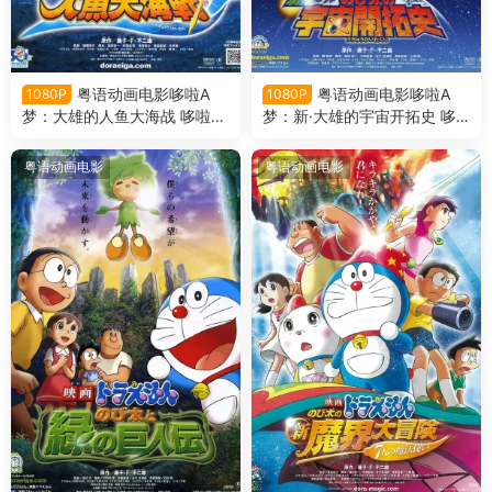
粤语动画电影哆啦A
粤语动画电影哆啦A
1080P
1080P
梦：大雄的人鱼大海战 哆啦A
梦：新·大雄的宇宙开拓史 哆
梦剧场版30大雄的人鱼大海战
啦A梦剧场版29新·大雄的宇宙
粤语版
开拓史粤语版
粤语动画电影
粤语动画电影