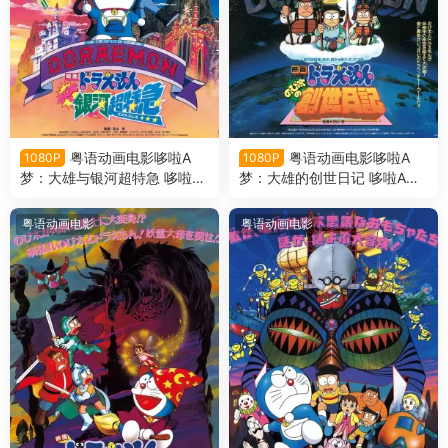
粤语动画电影哆啦A
粤语动画电影哆啦A
1080P
1080P
梦：大雄与银河超特急 哆啦A
梦：大雄的创世日记 哆啦A梦
梦剧场版17大雄与银河超特急
剧场版16大雄的创世日记粤语
粤语版
版
粤语动画电影
粤语动画电影