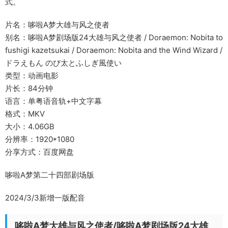
式。
片名：哆啦A梦大雄与风之使者
别名：哆啦A梦剧场版24大雄与风之使者 / Doraemon: Nobita to
fushigi kazetsukai / Doraemon: Nobita and the Wind Wizard /
ドラえもん のび太とふしぎ風使い
类型：动画电影
片长：84分钟
语言：单粤语音轨+中文字幕
格式：MKV
大小：4.06GB
分辨率：1920*1080
分享方式：百度网盘
哆啦A梦第二十四部剧场版
2024/3/3新增一版配音
哆啦A梦大雄与风之使者/哆啦A梦剧场版24大雄