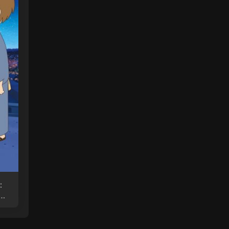
：
电
粤