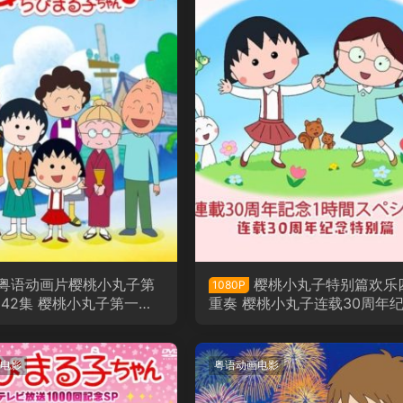
粤语动画片樱桃小丸子第
樱桃小丸子特别篇欢乐
1080P
142集 樱桃小丸子第一季
重奏 樱桃小丸子连载30周年
特别篇粤语版
电影
粤语动画电影