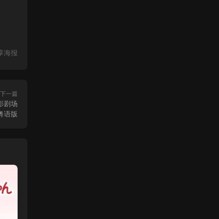
享海报
下一篇
影剧场
粤语版