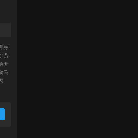
跟彬
加劳
会开
骑马
两