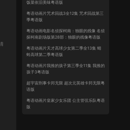
饭菜依旧美味粤语版
粤语动画片咒术回战3全12集 咒术回战第三
季粤语版
粤语动画电影名侦探柯南：独眼的残像 名侦
探柯南剧场版第28部：独眼的残像粤语版
清
粤语动画片天才高球少女第二季全13集 蜻
蛉高球第二季粤语版
粤语动画片我推的孩子第三季全11集 我推的
孩子3粤语版
超宇宙刑事卡邦无限 超次元英雄卡邦无限粤
语版
粤语动画片皇家少女乐团 公主管弦乐队粤语
版