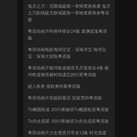
鬼灭之刃：无限城篇第一章猗窝座再袭 鬼灭
之刃剧场版无限城篇第一章猗窝座再来粤语
版
粤语动画片咔嗒咔嗒全24集 废渊战鬼粤语
版
粤语动画电影海绵宝宝：深海寻宝 海绵宝
宝：深海大冒险粤语版
粤语动画片银河铁道物语无尽星痕全4集 银
河铁道物语被时间遗忘的行星粤语版
超人狄奥 提欧奥特曼粤语版
粤语动画片安妮的童话 安妮雪莉粤语版
To椭圆轨道 2001夜物语To椭圆轨道粤语版
To共生惑星 2001夜物语To共生惑星粤语版
粤语动画片少女煮意日常全12集 时光流逝