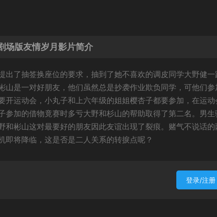
剧场版友情岁月影片简介
提出了抽签换座位的要求，抽到了她不喜欢的调皮同学大野健一
彬山是一对好朋友，他们虽然总是抄袭作业欺负同学，可他们参
要开运动会，小丸子和上六年级的姐姐樱杏子都要参加，在运动
子参加的借物竟赛时多亏大野和杉山的帮助取得了第二名。男生
野和彬山这对最要好的朋友因此友谊出现了裂痕。赌气不说话的
机即将降临，这是否是二人关系的转捩点呢？
登录/注册