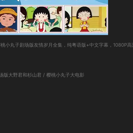
桃小丸子剧场版友情岁月全集，纯粤语版+中文字幕，1080P高
场版大野君和杉山君 / 樱桃小丸子大电影