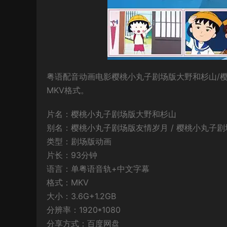
粤语配音动画电影樱桃小丸子剧场版大野和杉山/樱
MKV格式。
片名：樱桃小丸子剧场版大野和杉山
别名：樱桃小丸子剧场版友情岁月 / 樱桃小丸子剧
类型：剧场版动画
片长：93分钟
语言：单粤语音轨+中文字幕
格式：MKV
大小：3.6G+1.2GB
分辨率：1920*1080
分享方式：百度网盘