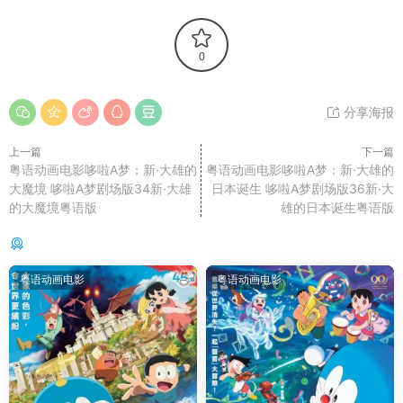
0
分享海报
上一篇
下一篇
粤语动画电影哆啦A梦：新·大雄的
粤语动画电影哆啦A梦：新·大雄的
大魔境 哆啦A梦剧场版34新·大雄
日本诞生 哆啦A梦剧场版36新·大
的大魔境粤语版
雄的日本诞生粤语版
你可能还感兴趣的
粤语动画电影
粤语动画电影