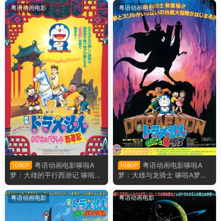
版
版
粤语动画电影
粤语动画电影
粤语动画电影哆啦A
粤语动画电影哆啦A
1080P
1080P
梦：大雄的平行西游记 哆啦A
梦：大雄与龙骑士 哆啦A梦剧
梦剧场版9大雄的平行西游记
场版8大雄与龙骑士粤语版
粤语版
粤语动画电影
粤语动画电影