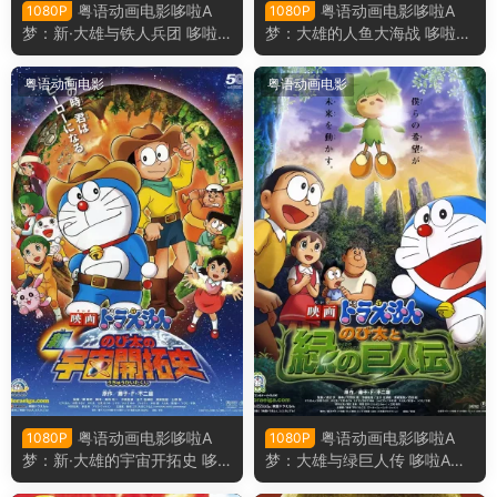
粤语动画电影哆啦A
粤语动画电影哆啦A
1080P
1080P
梦：新·大雄与铁人兵团 哆啦A
梦：大雄的人鱼大海战 哆啦A
梦剧场版31新·大雄与铁人兵团
梦剧场版30大雄的人鱼大海战
粤语版
粤语版
粤语动画电影
粤语动画电影
粤语动画电影哆啦A
粤语动画电影哆啦A
1080P
1080P
梦：新·大雄的宇宙开拓史 哆
梦：大雄与绿巨人传 哆啦A梦
啦A梦剧场版29新·大雄的宇宙
剧场版28大雄与绿巨人传粤语