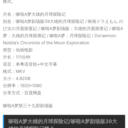
格式。
片名：哆啦A梦大雄的月球探险记
别名：哆啦A梦剧场版39大雄的月球探险记 / 映画ドラえもん の
び太の月面探査記 / 哆啦A梦剧场版：大雄的月面探查记 / 哆啦A
梦：大雄的月球探测记 / 哆啦A梦：月球探险记 / Doraemon:
Nobita's Chronicle of the Moon Exploration
类型：动画电影
片长：111分钟
语言：单粤语音轨+中文字幕
格式：MKV
大小：4.82GB
分辨率：1920*1080
分享方式：百度网盘
哆啦A梦第三十九部剧场版
哆啦A梦大雄的月球探险记/哆啦A梦剧场版39大