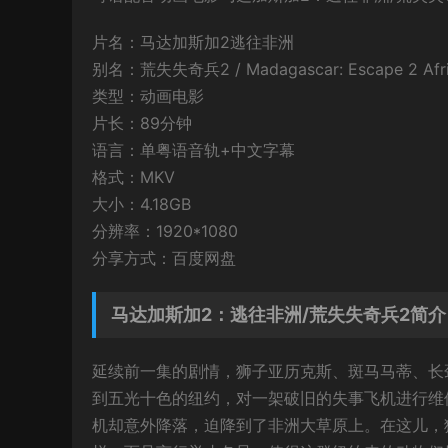
片名：马达加斯加2逃往非洲
别名：荒失失奇兵2 / Madagascar: Escape 2 Af
类型：动画电影
片长：89分钟
语言：单粤语音轨+中文字幕
格式：MKV
大小：4.18GB
分辨率：1920*1080
分享方式：百度网盘
马达加斯加2：逃往非洲/荒失失奇兵2简介
延续前一集的剧情，狮子亚历克斯、斑马马蒂、长
到五光十色的纽约，对一架破旧的失事飞机进行维
机却意外降落，迫降到了非洲大草原上。在这儿，