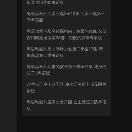
饭菜依旧美味粤语版
粤语动画片咒术回战3全12集 咒术回战第三
季粤语版
粤语动画电影名侦探柯南：独眼的残像 名侦
探柯南剧场版第28部：独眼的残像粤语版
粤语动画片天才高球少女第二季全13集 蜻
蛉高球第二季粤语版
粤语动画片我推的孩子第三季全11集 我推的
孩子3粤语版
超宇宙刑事卡邦无限 超次元英雄卡邦无限粤
语版
粤语动画片皇家少女乐团 公主管弦乐队粤语
版