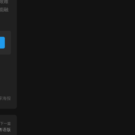
艰难
能融
享海报
下一篇
粤语版