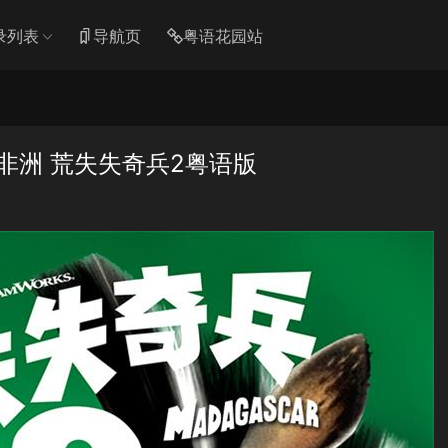
录列表
导航页
粤语花园站
非洲 荒失失奇兵2粤语版