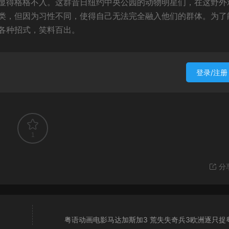
显得格格不入。这群昔日纽约中央公园的动物明星们，在这野外
类，但因为习性不同，使得自己无法完全融入他们的群体。为了
各种招式，笑料百出。
登录/注册
1
分
粤语动画电影马达加斯加3 荒失失奇兵3欧洲逐只捉