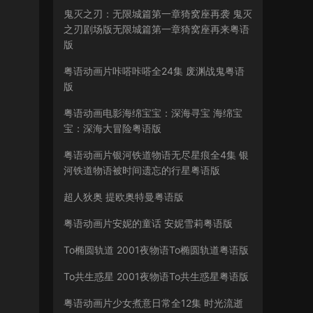
鬼灭之刃：无限城篇第一章猗窝座再袭 鬼灭
之刃剧场版无限城篇第一章猗窝座再来粤语
版
粤语动画片咔嗒咔嗒全24集 废渊战鬼粤语
版
粤语动画电影海绵宝宝：深海寻宝 海绵宝
宝：深海大冒险粤语版
粤语动画片银河铁道物语无尽星痕全4集 银
河铁道物语被时间遗忘的行星粤语版
超人狄奥 提欧奥特曼粤语版
粤语动画片安妮的童话 安妮雪莉粤语版
To椭圆轨道 2001夜物语To椭圆轨道粤语版
To共生惑星 2001夜物语To共生惑星粤语版
粤语动画片少女煮意日常全12集 时光流逝