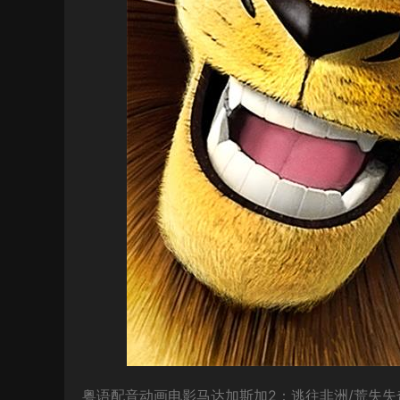
粤语配音动画电影马达加斯加2：逃往非洲/荒失失奇