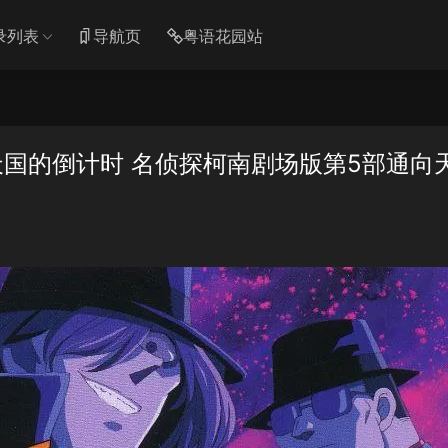
录列表
导航页
粤语花园站
国的倒计时 名侦探柯南剧场版第5部通向