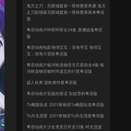
鬼灭之刃：无限城篇第一章猗窝座再袭 鬼灭
之刃剧场版无限城篇第一章猗窝座再来粤语
版
粤语动画片咔嗒咔嗒全24集 废渊战鬼粤语
版
粤语动画电影海绵宝宝：深海寻宝 海绵宝
宝：深海大冒险粤语版
粤语动画片银河铁道物语无尽星痕全4集 银
河铁道物语被时间遗忘的行星粤语版
超人狄奥 提欧奥特曼粤语版
粤语动画片安妮的童话 安妮雪莉粤语版
To椭圆轨道 2001夜物语To椭圆轨道粤语版
To共生惑星 2001夜物语To共生惑星粤语版
粤语动画片少女煮意日常全12集 时光流逝