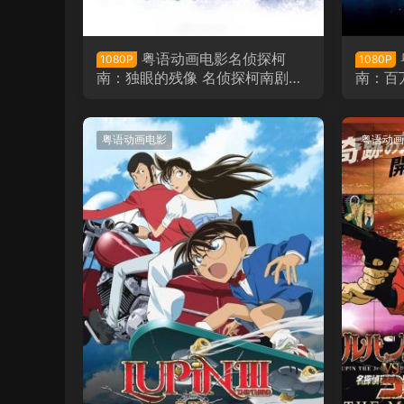
粤语动画电影名侦探柯
1080P
1080P
南：独眼的残像 名侦探柯南剧场
南：百
版第28部：独眼的残像粤语版
南剧场
棱星粤
粤语动画电影
粤语动画