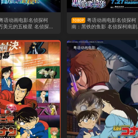
粤语动画电影名侦探柯
粤语动画电影名侦探柯
1080P
万美元的五棱星 名侦探柯
南：黑铁的鱼影 名侦探柯南剧
版第27部：百万美元的五
版第26部黑铁的鱼影粤语版
语版
电影
粤语动画电影