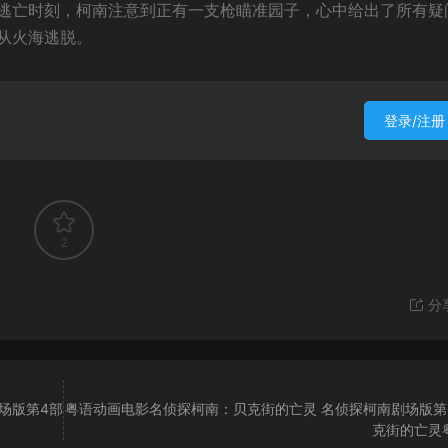
逃亡时刻，柯南注意到正有一支枪瞄准园子，心中给出了所有疑
从火海逃脱。
登录/注册
2
分
场版第4部
粤语动画电影名侦探柯南：贝克街的亡灵 名侦探柯南剧场版第
克街的亡灵