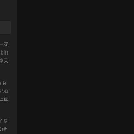
一双
他们
摩天
留有
以酒
正被
的身
美绪