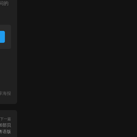
问的
享海报
下一篇
6部贝
粤语版