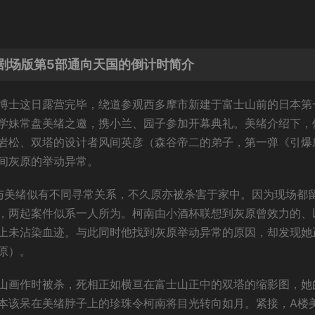
剧场版第5部通向天国的倒计时简介
博士这日露营完毕，绕道参观西多摩市新建于富士山前的日本第
学妹常盘美绪之邀，携小兰、园子参加开幕典礼。美绪介绍下，
岩松、双塔的设计者风间英彦（森谷帝二的弟子，第一弹《引爆
间灰原的举动异常。
与美绪似有不同寻常关系，不久原亦被杀害于家中。因为现场都
，两起案件似系一人所为。柯南由小酒杯联想到灰原曾效力的、
上未沾染血迹。与此同时他找到灰原举动异常的原因，却发现她
原）。
山画作时被杀，死相正如横亘在富士山正中的双塔的缩影图，她
本该呆在美绪脖子上的珍珠令柯南将目光转向如月。紧接，A楼