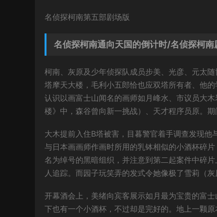
名侦探柯南第五部剧场版
名侦探柯南通向天国的倒计时/名侦探柯南
柯南、灰原及少年侦探队成员步美、光彦、元太随
塔摩天大楼，毛利小五郎恰也应双塔所有者、他的
认识以画富士山闻名的画师如月峰水、市议员大木
楼》中，森谷曾向新一挑战）、天才程序员原。期
大木提前入住B塔被害，目暮警官着手调查发现他
与日本画画师作画时所用的乳钵相似的小酒杯碎片
名为绰号的黑暗组织，并注意到第二起案件中碎片
人追踪。而园子玩笑弄的发式令她像极了雪莉（灰
开幕酒会上，美绪向宾客展示如月最为宝贵的富士
下也有一个小酒杯，不过却是完好的。地上一颗原