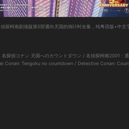
名侦探柯南剧场版第5部通向天国的倒计时全集，纯粤语版+中文
名探偵コナン 天国へのカウントダウン / 名侦探柯南2001：
n: Tengoku no countdown / Detective Conan: Coun