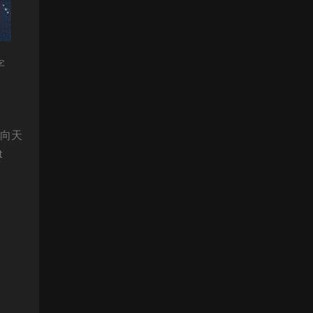
字
通向天
t