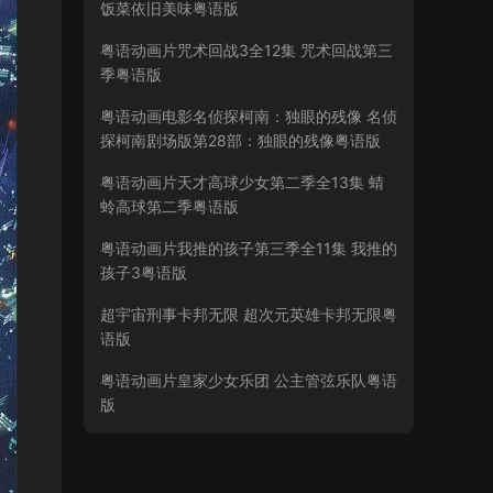
饭菜依旧美味粤语版
粤语动画片咒术回战3全12集 咒术回战第三
季粤语版
粤语动画电影名侦探柯南：独眼的残像 名侦
探柯南剧场版第28部：独眼的残像粤语版
粤语动画片天才高球少女第二季全13集 蜻
蛉高球第二季粤语版
粤语动画片我推的孩子第三季全11集 我推的
孩子3粤语版
超宇宙刑事卡邦无限 超次元英雄卡邦无限粤
语版
粤语动画片皇家少女乐团 公主管弦乐队粤语
版