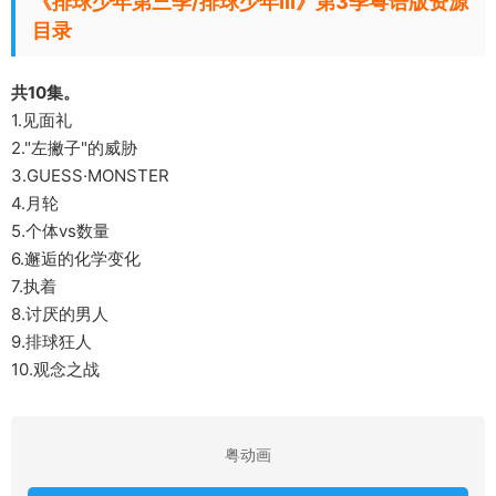
《排球少年第三季/排球少年III》第3季粤语版资源
目录
共10集。
1.见面礼
2."左撇子"的威胁
3.GUESS·MONSTER
4.月轮
5.个体vs数量
6.邂逅的化学变化
7.执着
8.讨厌的男人
9.排球狂人
10.观念之战
粤动画