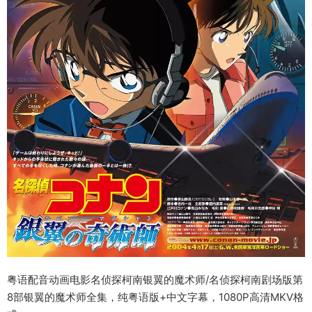
粤语配音动画电影名侦探柯南银翼的魔术师/名侦探柯南剧场版第
8部银翼的魔术师全集，纯粤语版+中文字幕，1080P高清MKV格