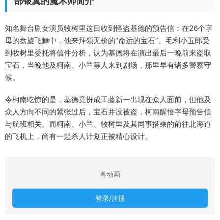
部银翼的魔术师简介
知名舞台剧女演员牧树里这日收到怪盗基德的预告信：在26个字
母的盘旋飞舞中，他来拜领无价的“命运的宝石”。毛利小五郎受
到牧树里委托将信件分析，认为基德将在演出最后一晚前来盗取
宝石，当晚他及柯南、小兰等人来到剧场，那里早有诸多警察守
候。
令柯南吃惊的是，基德竟扮成工藤新一出现在众人面前，但他及
众人方向不同的紧张过后，宝石并没被盗，柯南醒悟字母预告信
与航班相关。而柯南、小兰、牧树里及其同事搭乘的前往北海道
的飞机上，尚有一起杀人计划正被精心设计。
粤动画
登录/注册