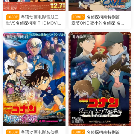
粤语动画电影雷朋三
名侦探柯南特别篇：
1080P
1080P
世VS名侦探柯南 THE MOVIE
章节ONE 变小的名侦探 名侦
鲁邦三世VS名侦探柯南 THE
探柯南 Episode“ONE” 变小的
MOVIE粤语剧场版
名侦探粤语版
粤语动画电影
粤语动画电影
粤语动画电影名侦探
名侦探柯南特别篇：
1080P
1080P