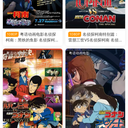
粤语动画电影名侦探
名侦探柯南特别篇：
1080P
1080P
柯南：黑铁的鱼影 名侦探柯南
雷朋三世VS名侦探柯南 名侦
剧场版第26部黑铁的鱼影粤语
探柯南特别篇：鲁邦三世VS名
版
侦探柯南粤语版
粤语动画电影
粤语动画电影