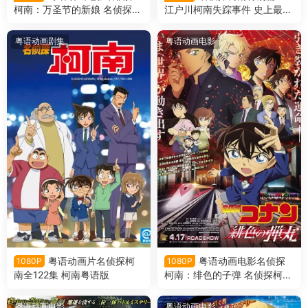
柯南：万圣节的新娘 名侦探柯
江户川柯南失踪事件 史上最惨
南剧场版第25部万圣节的新娘
的两天 名侦探柯南：20周年动
粤语版
画特别篇粤语版
粤语动画剧集
粤语动画电影
粤语动画片名侦探柯
粤语动画电影名侦探
1080P
1080P
南全122集 柯南粤语版
柯南：绯色的子弹 名侦探柯南
剧场版第24部绯色的子弹粤语
版
粤语动画电影
粤语动画电影