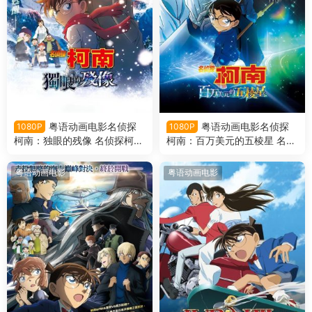
粤语动画电影名侦探
粤语动画电影名侦探
1080P
1080P
柯南：独眼的残像 名侦探柯南
柯南：百万美元的五棱星 名侦
剧场版第28部：独眼的残像粤
探柯南剧场版第27部：百万美
语版
元的五棱星粤语版
粤语动画电影
粤语动画电影