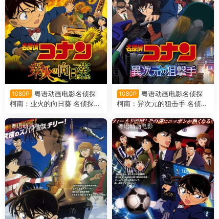
粤语动画电影名侦探
粤语动画电影名侦探
1080P
1080P
柯南：业火的向日葵 名侦探柯
柯南：异次元的狙击手 名侦探
南剧场版第19部业火的向日葵
柯南剧场版第18部异次元的狙
粤语版
击手粤语版
粤语动画电影
粤语动画电影