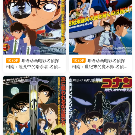
粤语动画电影名侦探
粤语动画电影名侦探
1080P
1080P
柯南：瞳孔中的暗杀者 名侦探
柯南：世纪末的魔术师 名侦探
柯南剧场版第4部瞳孔中的暗
柯南剧场版第3部世纪末的魔
杀者粤语版
术师粤语版
粤语动画电影
粤语动画电影