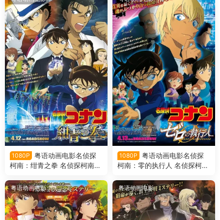
粤语动画电影名侦探
粤语动画电影名侦探
1080P
1080P
柯南：绀青之拳 名侦探柯南剧
柯南：零的执行人 名侦探柯南
场版第23部绀青之拳粤语版
剧场版第22部零的执行人粤语
版
粤语动画电影
粤语动画电影