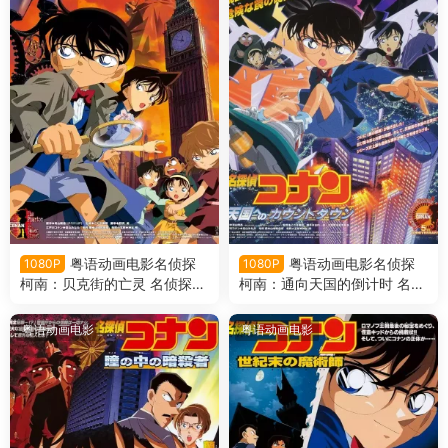
粤语动画电影名侦探
粤语动画电影名侦探
1080P
1080P
柯南：贝克街的亡灵 名侦探柯
柯南：通向天国的倒计时 名侦
南剧场版第6部贝克街的亡灵
探柯南剧场版第5部通向天国
粤语版
的倒计时粤语版
粤语动画电影
粤语动画电影