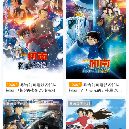
粤语动画电影名侦探
粤语动画电影名侦探
1080P
1080P
柯南：独眼的残像 名侦探柯南
柯南：百万美元的五棱星 名侦
剧场版第28部：独眼的残像粤
探柯南剧场版第27部：百万美
语版
元的五棱星粤语版
粤语动画电影
粤语动画电影