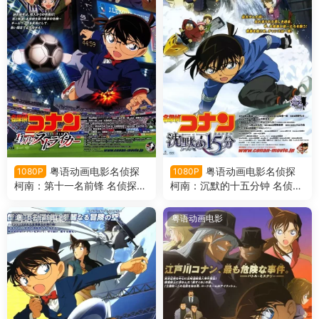
粤语动画电影名侦探
粤语动画电影名侦探
1080P
1080P
柯南：第十一名前锋 名侦探柯
柯南：沉默的十五分钟 名侦探
南剧场版第16部第十一名前锋
柯南剧场版第15部沉默的十五
粤语版
分钟粤语版
粤语动画电影
粤语动画电影