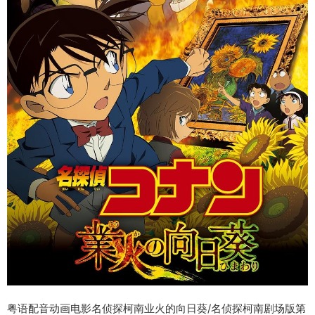
粤语配音动画电影名侦探柯南业火的向日葵/名侦探柯南剧场版第