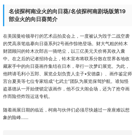
名侦探柯南业火的向日葵/名侦探柯南剧场版第19
部业火的向日葵简介
在美国曼哈顿举行的艺术品拍卖会上，一度被认为毁于二战空袭
的梵高亲笔临摹向日葵系列2号画作惊艳登场。财大气粗的铃木
财团顾问的铃木次郎吉一骑绝尘，以三亿美元天价将其收入囊
中。在之后的记者招待会上，铃木宣布将联系分散在世界各地收
藏家手中的向日葵画作集结在日本，举行一次梦幻展览。为此，
他聘请毛利小五郎、展览企划负责人圭子•安德森）、画作鉴定师
宫台夏美等七位专家组成“七武士”团队为展览保驾护航。谁知怪
盗基德从一开始便锁定该画作，他不仅大闹会场，还为了抢夺画
作而险些炸毁运送专机。
随着画展日期的临近，柯南与伙伴们必须尽快越过一座座难以想
象的险峰……