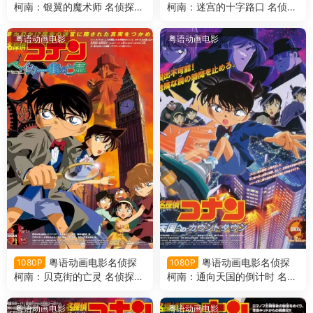
柯南：银翼的魔术师 名侦探柯
柯南：迷宫的十字路口 名侦探
南剧场版第8部银翼的魔术师
柯南剧场版第7部迷宫的十字
粤语版
路口粤语版
粤语动画电影
粤语动画电影
粤语动画电影名侦探
粤语动画电影名侦探
1080P
1080P
柯南：贝克街的亡灵 名侦探柯
柯南：通向天国的倒计时 名侦
南剧场版第6部贝克街的亡灵
探柯南剧场版第5部通向天国
粤语版
的倒计时粤语版
粤语动画电影
粤语动画电影