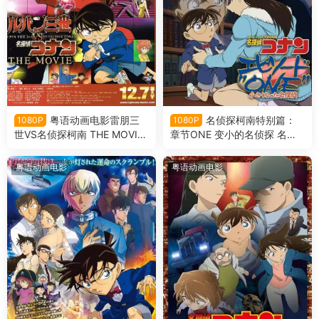
粤语动画电影雷朋三
名侦探柯南特别篇：
1080P
1080P
世VS名侦探柯南 THE MOVIE
章节ONE 变小的名侦探 名侦
鲁邦三世VS名侦探柯南 THE
探柯南 Episode“ONE” 变小的
MOVIE粤语剧场版
名侦探粤语版
粤语动画电影
粤语动画电影