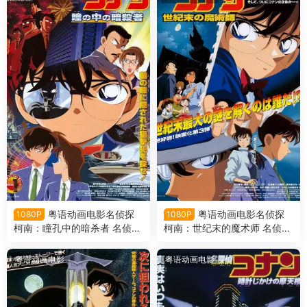
粤语动画电影名侦探
粤语动画电影名侦探
1080P
1080P
柯南：瞳孔中的暗杀者 名侦探
柯南：世纪末的魔术师 名侦探
柯南剧场版第4部瞳孔中的暗
柯南剧场版第3部世纪末的魔
杀者粤语版
术师粤语版
粤语动画电影
粤语动画电影