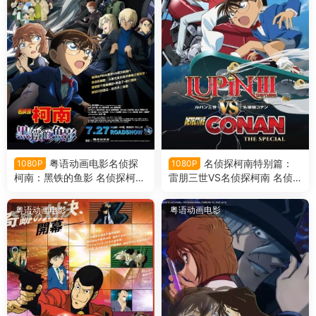
粤语动画电影名侦探
名侦探柯南特别篇：
1080P
1080P
柯南：黑铁的鱼影 名侦探柯南
雷朋三世VS名侦探柯南 名侦
剧场版第26部黑铁的鱼影粤语
探柯南特别篇：鲁邦三世VS名
版
侦探柯南粤语版
粤语动画电影
粤语动画电影