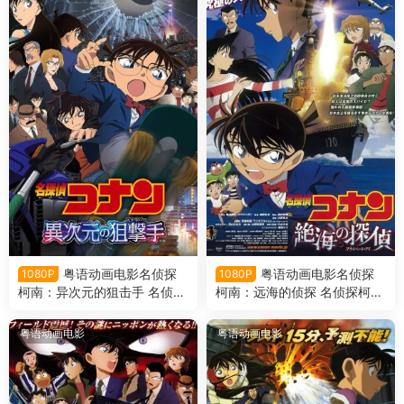
粤语动画电影名侦探
粤语动画电影名侦探
1080P
1080P
柯南：异次元的狙击手 名侦探
柯南：远海的侦探 名侦探柯南
柯南剧场版第18部异次元的狙
剧场版第17部远海的侦探粤语
击手粤语版
版
粤语动画电影
粤语动画电影