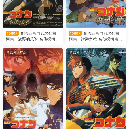
粤语动画电影名侦探
粤语动画电影名侦探
1080P
1080P
柯南：战栗的乐谱 名侦探柯南
柯南：绀碧之棺 名侦探柯南剧
剧场版第12部战栗的乐谱粤语
场版第11部绀碧之棺粤语版
版
粤语动画电影
粤语动画电影