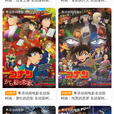
柯南：绀青之拳 名侦探柯南剧
柯南：零的执行人 名侦探柯南
场版第23部绀青之拳粤语版
剧场版第22部零的执行人粤语
版
粤语动画电影
粤语动画电影
粤语动画电影名侦探
粤语动画电影名侦探
1080P
1080P
柯南：唐红的恋歌 名侦探柯南
柯南：纯黑的恶梦 名侦探柯南
剧场版第21部唐红的恋歌粤语
剧场版第20部纯黑的恶梦粤语
版
版
粤语动画电影
粤语动画电影