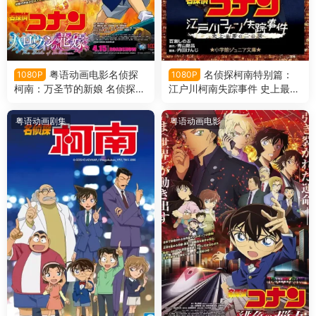
粤语动画电影名侦探
名侦探柯南特别篇：
1080P
1080P
柯南：万圣节的新娘 名侦探柯
江户川柯南失踪事件 史上最惨
南剧场版第25部万圣节的新娘
的两天 名侦探柯南：20周年动
粤语版
画特别篇粤语版
粤语动画剧集
粤语动画电影