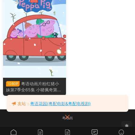
粤语动画片粉红猪小
1080P
妹第7季全65集 小猪佩奇第7
季粤语版
友站：
粤语花园(粤配电影&粤配电视剧)
粤动画