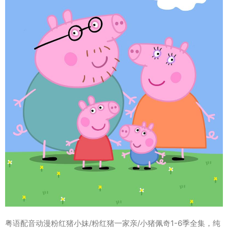
粤语配音动漫粉红猪小妹/粉红猪一家亲/小猪佩奇1-6季全集，纯