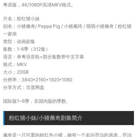
粤语版，4K/1080P高清MKV格式。
片名：粉红猪小妹
别名：小猪佩奇/ Peppa Pig / 小猪佩琦 / 萌萌小猪佩奇 / 粉红猪
一家亲
类型：动画剧集
集数：1-6季（312集）
语言：单粤语音轨+部分集数带中文字幕
格式：MKV
大小：20GB
分辨率：3840*2160+1920*1080
分享方式：百度网盘
国际版1~6季，非国内版的季数。
粉红猪小妹/小猪佩奇剧集简介
佩奇是一只可爱的粉红色小猪，她有一个名叫乔治的弟弟，乔治