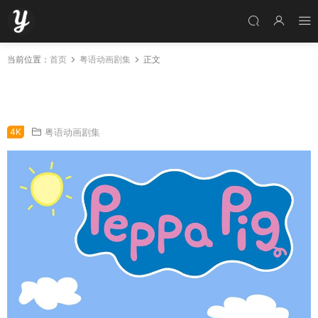
当前位置：
首页
粤语动画剧集
正文
粤语动画片粉红猪小妹1-6季全312集 小猪佩奇1-
6季粤语版
4K
粤语动画剧集