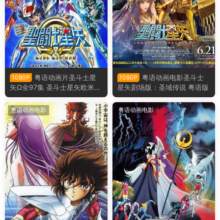
粤语动画片圣斗士星
粤语动画电影圣斗士
1080P
1080P
矢Ω全97集 圣斗士星矢欧米伽
星矢剧场版：圣域传说 粤语版
粤语版
粤语动画电影
粤语动画电影