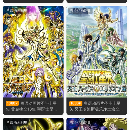
THE LOST CANVAS 冥王神话
粤语版
粤语动画剧集
粤语动画剧集
粤语动画片圣斗士星
粤语动画片圣斗士星
1080P
1080P
矢 黄金魂全13集 聖闘士星矢
矢 冥王哈迪斯极乐净土篇全6
黄金魂 -soul of gold-粤语版
集 圣斗士星矢 冥王哈帝斯极
乐净土篇粤语版
粤语动画剧集
粤语动画剧集