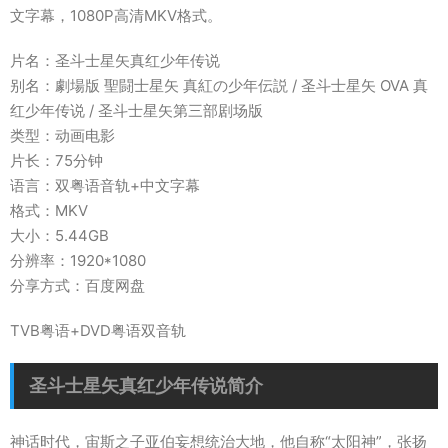
文字幕，1080P高清MKV格式。
片名：圣斗士星矢真红少年传说
别名：劇場版 聖闘士星矢 真紅の少年伝説 / 圣斗士星矢 OVA 真
红少年传说 / 圣斗士星矢第三部剧场版
类型：动画电影
片长：75分钟
语言：双粤语音轨+中文字幕
格式：MKV
大小：5.44GB
分辨率：1920*1080
分享方式：百度网盘
TVB粤语+DVD粤语双音轨
圣斗士星矢真红少年传说简介
神话时代，宙斯之子亚伯妄想统治大地，他自称“太阳神”，张扬