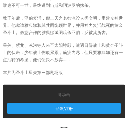
跋扈不可一世，最终遭到宙斯和阿波罗的抹杀。
数千年后，亚伯复活，假上天之名欲淹没人类文明，重建众神世
界。他邀请雅典娜和其共同统领世界，并用神力复活战死的黄金
圣斗士。假意合作的雅典娜试图暗杀亚伯，反被其所害。
星矢、紫龙、冰河等人来至太阳神殿，遭遇日晷战士和黄金圣斗
士的伏击，少年战士伤痕累累，筋疲力尽，但只要雅典娜还有一
点活转的希望，他们便决不放弃……
本片为圣斗士星矢第三部剧场版
粤动画
登录/注册