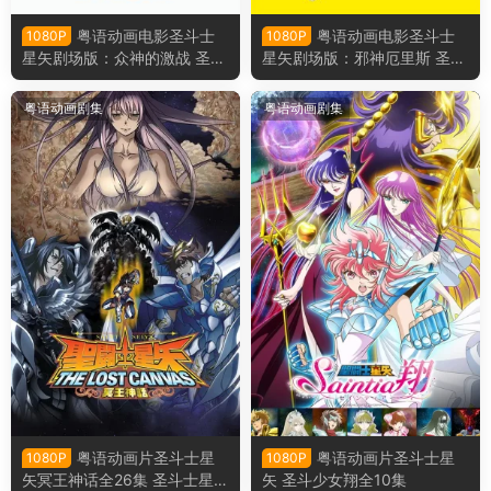
粤语动画电影圣斗士
粤语动画电影圣斗士
1080P
1080P
星矢剧场版：众神的激战 圣斗
星矢剧场版：邪神厄里斯 圣斗
士星矢：神与神的激战粤语版
士星矢：邪神艾莉斯粤语版
粤语动画剧集
粤语动画剧集
粤语动画片圣斗士星
粤语动画片圣斗士星
1080P
1080P
矢冥王神话全26集 圣斗士星矢
矢 圣斗少女翔全10集