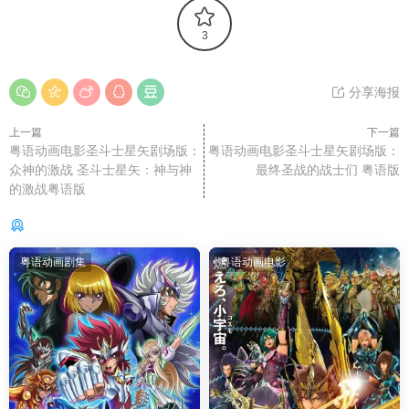
3
分享海报
上一篇
下一篇
粤语动画电影圣斗士星矢剧场版：
粤语动画电影圣斗士星矢剧场版：
众神的激战 圣斗士星矢：神与神
最终圣战的战士们 粤语版
的激战粤语版
你可能还感兴趣的
粤语动画剧集
粤语动画电影