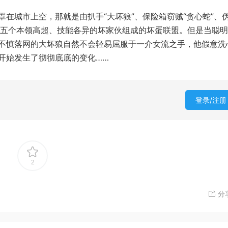
在城市上空，那就是由扒手“大坏狼”、保险箱窃贼“贪心蛇”、
蛛”这五个本领高超、技能各异的坏家伙组成的坏蛋联盟。但是当聪
不慎落网的大坏狼自然不会轻易屈服于一介女流之手，他假意洗
开始发生了彻彻底底的变化……
登录/注册
2
分