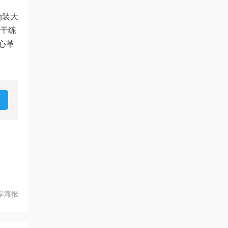
伪装大
明干练
心革
享海报