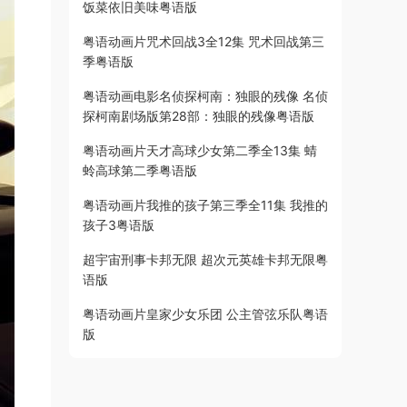
饭菜依旧美味粤语版
粤语动画片咒术回战3全12集 咒术回战第三
季粤语版
粤语动画电影名侦探柯南：独眼的残像 名侦
探柯南剧场版第28部：独眼的残像粤语版
粤语动画片天才高球少女第二季全13集 蜻
蛉高球第二季粤语版
粤语动画片我推的孩子第三季全11集 我推的
孩子3粤语版
超宇宙刑事卡邦无限 超次元英雄卡邦无限粤
语版
粤语动画片皇家少女乐团 公主管弦乐队粤语
版