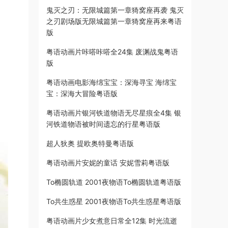
鬼灭之刃：无限城篇第一章猗窝座再袭 鬼灭
之刃剧场版无限城篇第一章猗窝座再来粤语
版
粤语动画片咔嗒咔嗒全24集 废渊战鬼粤语
版
粤语动画电影海绵宝宝：深海寻宝 海绵宝
宝：深海大冒险粤语版
粤语动画片银河铁道物语无尽星痕全4集 银
河铁道物语被时间遗忘的行星粤语版
超人狄奥 提欧奥特曼粤语版
粤语动画片安妮的童话 安妮雪莉粤语版
To椭圆轨道 2001夜物语To椭圆轨道粤语版
To共生惑星 2001夜物语To共生惑星粤语版
粤语动画片少女煮意日常全12集 时光流逝