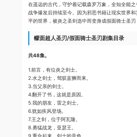
在遥远的古代，守护着记载森罗万象，全知全能之书的
战争爆发后持续至今。因为邪恶书籍让现实世界和
平的世界，被炎之圣剑选中而变身成假面骑士圣刃
幪面超人圣刃/假面骑士圣刃剧集目录
共48集。
1.前言，有位炎之剑士。
2.水之剑士，驾驭蓝狮而来。
3.当父亲的剑士。
4.翻开了书，这就是原因。
5.我的朋友，雷之剑士。
6.犹如疾风登场。
7.王之剑，位于阿瓦隆。
8.勇猛战龙，亚瑟王。
9.重合起来，剑士的音色。