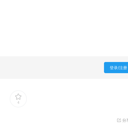
登录/注册
4
分