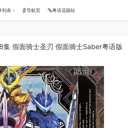
录列表
导航页
粤语花园站
8集 假面骑士圣刃 假面骑士Saber粤语版