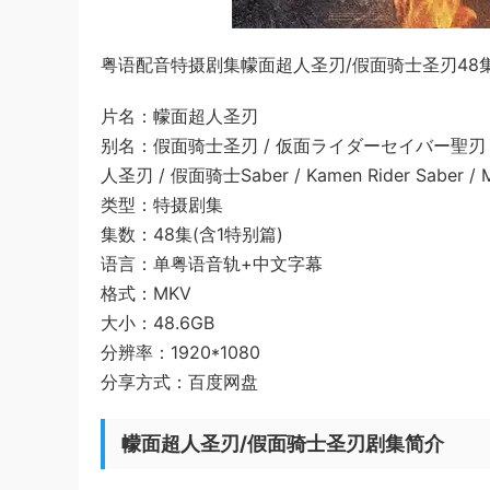
粤语配音特摄剧集幪面超人圣刃/假面骑士圣刃48集
片名：幪面超人圣刃
别名：假面骑士圣刃 / 仮面ライダーセイバー聖刃 / 仮
人圣刃 / 假面骑士Saber / Kamen Rider Saber / M
类型：特摄剧集
集数：48集(含1特别篇)
语言：单粤语音轨+中文字幕
格式：MKV
大小：48.6GB
分辨率：1920*1080
分享方式：百度网盘
幪面超人圣刃/假面骑士圣刃剧集简介