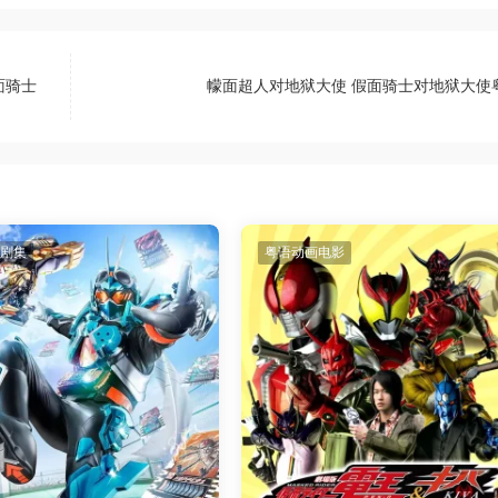
面骑士
幪面超人对地狱大使 假面骑士对地狱大使
剧集
粤语动画电影