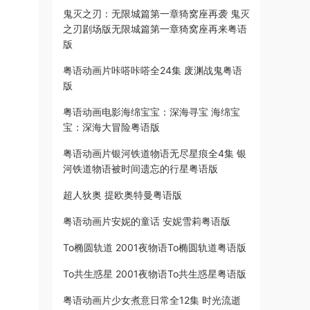
鬼灭之刃：无限城篇第一章猗窝座再袭 鬼灭
之刃剧场版无限城篇第一章猗窝座再来粤语
版
粤语动画片咔嗒咔嗒全24集 废渊战鬼粤语
版
粤语动画电影海绵宝宝：深海寻宝 海绵宝
宝：深海大冒险粤语版
粤语动画片银河铁道物语无尽星痕全4集 银
河铁道物语被时间遗忘的行星粤语版
超人狄奥 提欧奥特曼粤语版
粤语动画片安妮的童话 安妮雪莉粤语版
To椭圆轨道 2001夜物语To椭圆轨道粤语版
To共生惑星 2001夜物语To共生惑星粤语版
粤语动画片少女煮意日常全12集 时光流逝