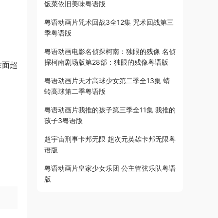
饭菜依旧美味粤语版
粤语动画片咒术回战3全12集 咒术回战第三
季粤语版
粤语动画电影名侦探柯南：独眼的残像 名侦
探柯南剧场版第28部：独眼的残像粤语版
蒙面超
粤语动画片天才高球少女第二季全13集 蜻
蛉高球第二季粤语版
粤语动画片我推的孩子第三季全11集 我推的
孩子3粤语版
超宇宙刑事卡邦无限 超次元英雄卡邦无限粤
语版
粤语动画片皇家少女乐团 公主管弦乐队粤语
版