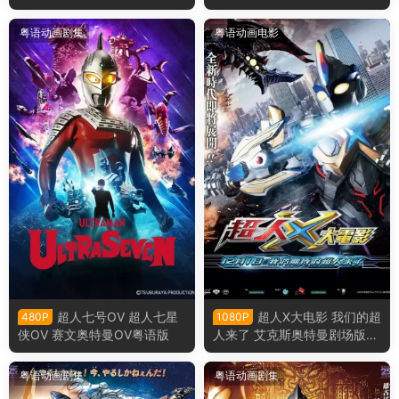
古复苏的巨人粤语版
粤语动画剧集
粤语动画电影
超人七号OV 超人七星
超人X大电影 我们的超
480P
1080P
侠OV 赛文奥特曼OV粤语版
人来了 艾克斯奥特曼剧场版：
来了！我们的奥特曼粤语版
粤语动画剧集
粤语动画剧集