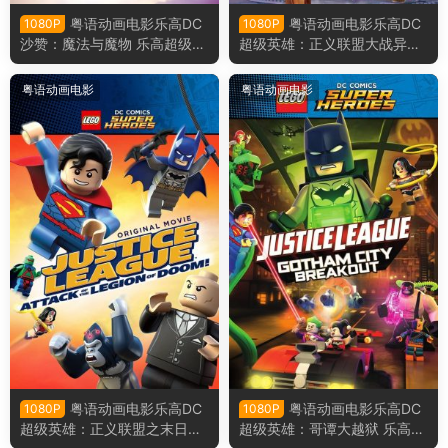
粤语动画电影乐高DC
粤语动画电影乐高DC
1080P
1080P
沙赞：魔法与魔物 乐高超级英
超级英雄：正义联盟大战异魔
雄沙赞：魔法与魔物粤语版
联盟 乐高超级英雄：正义联盟
对比扎罗联盟粤语版
粤语动画电影
粤语动画电影
粤语动画电影乐高DC
粤语动画电影乐高DC
1080P
1080P
超级英雄：正义联盟之末日军
超级英雄：哥谭大越狱 乐高超