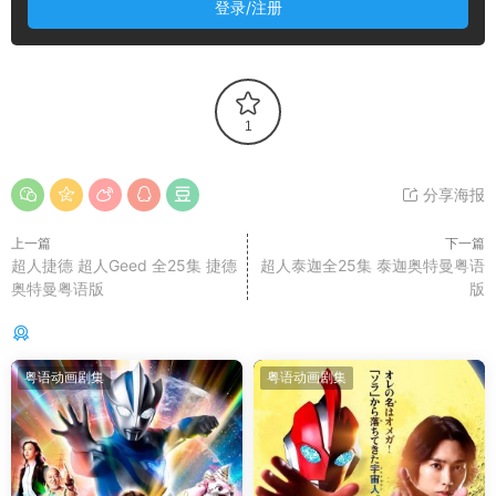
登录/注册
1
分享海报
上一篇
下一篇
超人捷德 超人Geed 全25集 捷德
超人泰迦全25集 泰迦奥特曼粤语
奥特曼粤语版
版
你可能还感兴趣的
粤语动画剧集
粤语动画剧集