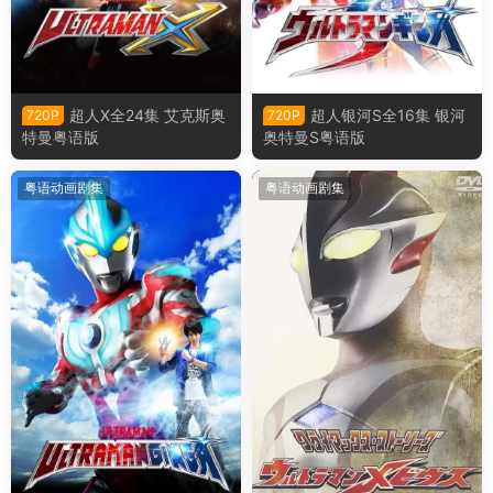
超人X全24集 艾克斯奥
超人银河S全16集 银河
720P
720P
特曼粤语版
奥特曼S粤语版
粤语动画剧集
粤语动画剧集