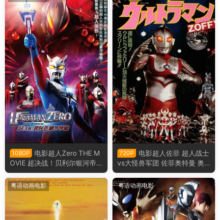
电影超人Zero THE M
电影超人佐菲 超人战士
1080P
720P
OVIE 超决战！贝利尔银河帝
vs大怪兽军团 佐菲奥特曼 奥
国 赛罗奥特曼超决战！贝利亚
特战士vs大怪兽军团粤语版
银河帝国粤语版
粤语动画电影
粤语动画电影