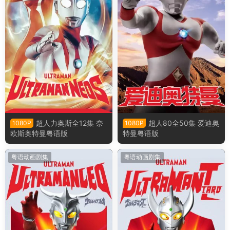
超人力奥斯全12集 奈
超人80全50集 爱迪奥
1080P
1080P
欧斯奥特曼粤语版
特曼粤语版
粤语动画剧集
粤语动画剧集