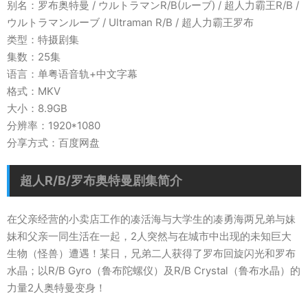
别名：罗布奥特曼 / ウルトラマンR/B(ルーブ) / 超人力霸王R/B /
ウルトラマンルーブ / Ultraman R/B / 超人力霸王罗布
类型：特摄剧集
集数：25集
语言：单粤语音轨+中文字幕
格式：MKV
大小：8.9GB
分辨率：1920*1080
分享方式：百度网盘
超人R/B/罗布奥特曼剧集简介
在父亲经营的小卖店工作的凑活海与大学生的凑勇海两兄弟与妹
妹和父亲一同生活在一起，2人突然与在城市中出现的未知巨大
生物（怪兽）遭遇！某日，兄弟二人获得了罗布回旋闪光和罗布
水晶；以R/B Gyro（鲁布陀螺仪）及R/B Crystal（鲁布水晶）的
力量2人奥特曼变身！