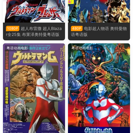
超人布雷撒 超人Blaza
电影超人物语 奥特曼物
1080P
480P
r全25集 布莱泽奥特曼粤语版
语粤语版
粤语动画电影
粤语动画电影