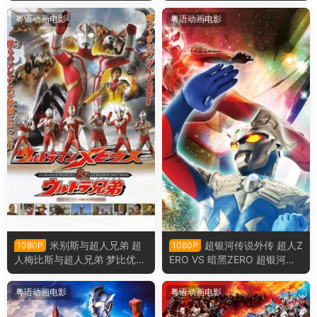
团的进攻 乐高正义联盟：毁灭
级英雄：正义联盟之冲出哥谭
军团来袭粤语版
市粤语版
粤语动画电影
粤语动画电影
米别斯与超人兄弟 超
超银河传说外传 超人Z
1080P
1080P
人梅比斯与超人兄弟 梦比优斯
ERO VS 暗黑ZERO 超银河传
奥特曼和奥特兄弟粤语版
说外传：赛罗奥特曼vs黑暗独
眼巨人赛罗粤语版
粤语动画电影
粤语动画电影