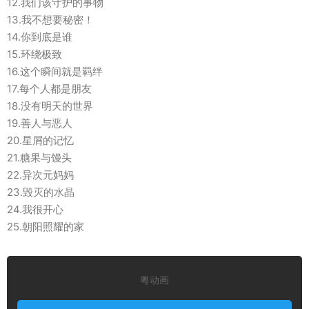
12.我们该守护的事物
13.我不想要秘密！
14.你到底是谁
15.环绕极致
16.这个瞬间就是羁绊
17.每个人都是朋友
18.没有明天的世界
19.善人与恶人
20.星屑的记忆
21.糖果与馒头
22.异次元妈妈
23.毁灭的水晶
24.我很开心
25.朝阳照耀的家
粤动画