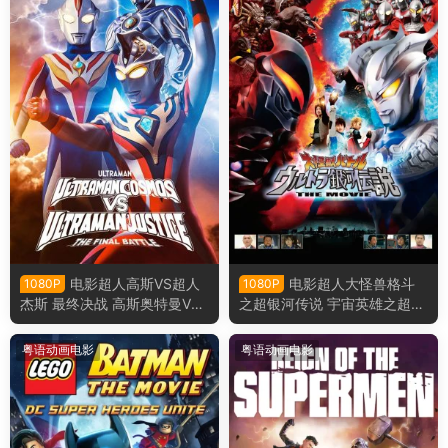
电影超人高斯VS超人
电影超人大怪兽格斗
1080P
1080P
杰斯 最终决战 高斯奥特曼VS
之超银河传说 宇宙英雄之超银
杰斯提斯奥特曼 高斯迪斯终极
河传说粤语版
之战粤语版
粤语动画电影
粤语动画电影