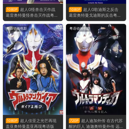
超人G怪兽击灭作战
超人G歌迪斯之反击
1080P
1080P
葛雷奥特曼怪兽击灭作战粤语
葛雷奥特曼戈迪斯的反击粤语
版
版
粤语动画电影
粤语动画电影
超人佳亚之光芒再现
超人迪加外传 在古代苏
1080P
720P
盖亚奥特曼盖亚再现粤语版
醒的巨人 迪迦奥特曼外传 远