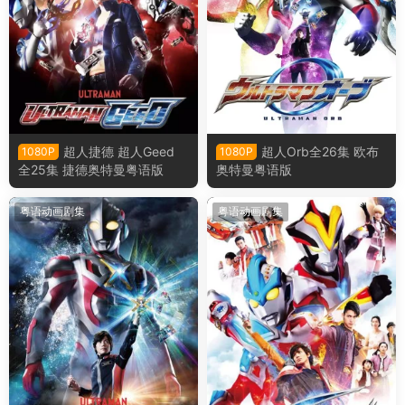
超人捷德 超人Geed
超人Orb全26集 欧布
1080P
1080P
全25集 捷德奥特曼粤语版
奥特曼粤语版
粤语动画剧集
粤语动画剧集