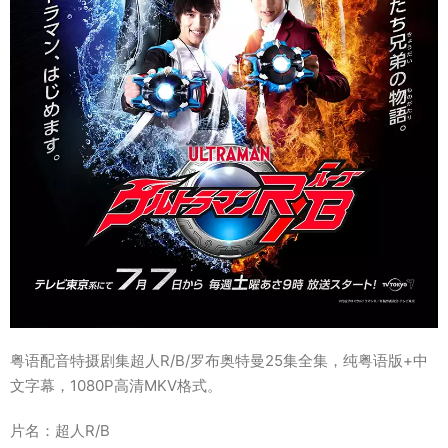
粤语配音特摄剧集超人R/B/罗布奥特曼25集全集，纯粤语版+中
文字幕，1080P高清MKV格式。
片名：超人R/B