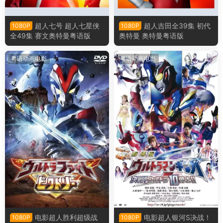
超人七号 超人七星侠
超人吉田全39集 初代
1080P
1080P
全49集 赛文奥特曼粤语版
奥特曼 奥特曼粤语版
粤语动画电影
粤语动画电影
电影超人胜利超级战
电影超人银河S决战！
1080P
1080P