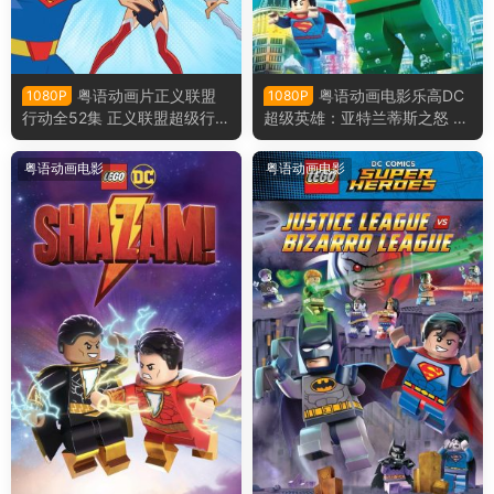
粤语动画片正义联盟
粤语动画电影乐高DC
1080P
1080P
行动全52集 正义联盟超级行动
超级英雄：亚特兰蒂斯之怒 乐
粤语版
高DC超级英雄︰水行侠︰亚特
兰提斯之怒粤语版
粤语动画电影
粤语动画电影