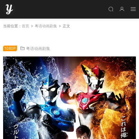
当前位置：
首页
粤语动画剧集
正文
超人R/B全25集 罗布奥特曼粤语版
1080P
粤语动画剧集