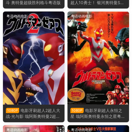
斗 奥特曼超级胜利格斗粤语版
超人10勇士！ 银河奥特曼S决
战！奥特10勇士！粤语版
粤语动画电影
粤语动画电影
电影牙刷超人2超人大
电影牙刷超人永恒之
1080P
1080P
战·光与影 哉阿斯奥特曼2超人
星 哉阿斯奥特曼永恒之星粤语
大战·光与影粤语版
版
粤语动画电影
粤语动画电影