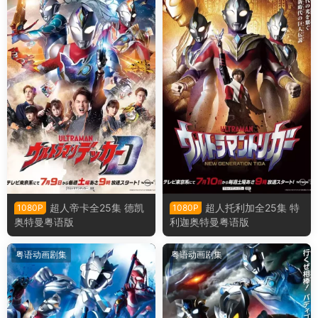
超人帝卡全25集 德凯
超人托利加全25集 特
1080P
1080P
奥特曼粤语版
利迦奥特曼粤语版
粤语动画剧集
粤语动画剧集