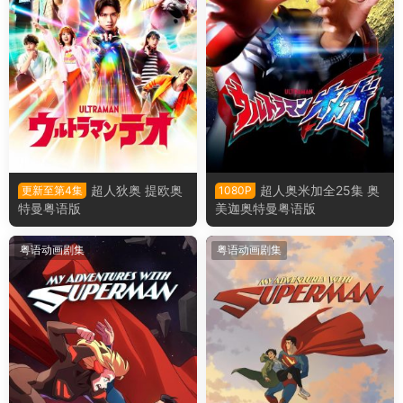
超人狄奥 提欧奥
超人奥米加全25集 奥
更新至第4集
1080P
特曼粤语版
美迦奥特曼粤语版
粤语动画剧集
粤语动画剧集