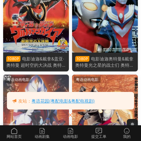
电影迪迦&戴拿&盖亚·
电影迪迦奥特曼&戴拿
1080P
1080P
奥特曼 超时空的大决战 奥特
奥特曼光之星的战士们 奥特曼
曼超时空大决战粤语版
剧场版 星光战士粤语版
粤语动画电影
粤语动画电影
友站：
粤语花园(粤配电影&粤配电视剧)
网站首页
动画剧集
动画电影
提交工单
我的