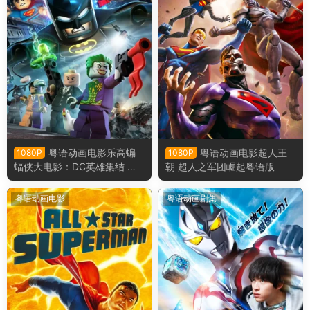
粤语动画电影乐高蝙
粤语动画电影超人王
1080P
1080P
蝠侠大电影：DC英雄集结 乐
朝 超人之军团崛起粤语版
高蝙蝠侠超级英雄大出击粤语
版
粤语动画电影
粤语动画剧集