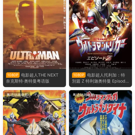
电影超人THE NEXT
电影超人托利加：特
1080P
1080P
奈克斯特·奥特曼粤语版
別篇 Z 特利迦奥特曼 Episode
Z粤语版
粤语动画电影
粤语动画电影