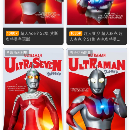
超人Ace全52集 艾斯
超人亚乡 超人积克 超
1080P
1080P
奥特曼粤语版
人杰克 全51集 杰克奥特曼粤
语版
粤语动画剧集
粤语动画剧集