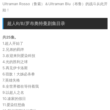
Ultraman Rosso（鲁索）＆Ultraman Blu（布鲁）的战斗从此开
始！
超人R/B/罗布奥特曼剧集目录
共25集。
1.超人开始了
2.兄弟的羁绊
3.欢迎来到爱染科技
4.光的胜利之球
5.再见伊卡洛斯
6.宿敌！大姊必杀拳
7.英雄失格
8.全世界都在等待着我
9.以超人之名
10.凑家的假日
11.爱染狂想曲