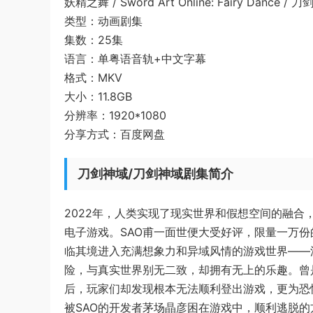
妖精之舞 / Sword Art Online: Fairy Dance 
类型：动画剧集
集数：25集
语言：单粤语音轨+中文字幕
格式：MKV
大小：11.8GB
分辨率：1920*1080
分享方式：百度网盘
刀剑神域/刀剑神域剧集简介
2022年，人类实现了现实世界和假想空间的融合，电子
电子游戏。SAO甫一面世便大受好评，限量一万
临其境进入充满想象力和异域风情的游戏世界——
险，与真实世界别无二致，却拥有无上的乐趣。曾
后，玩家们却发现根本无法顺利登出游戏，更为恐
被SAO的开发者茅场晶彦困在游戏中，顺利逃脱的