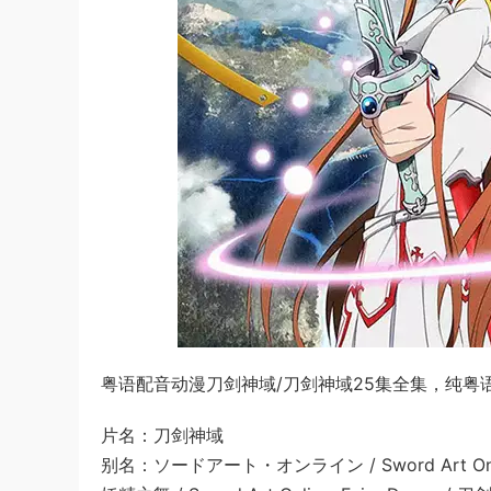
粤语配音动漫刀剑神域/刀剑神域25集全集，纯粤语
片名：刀剑神域
别名：ソードアート・オンライン / Sword Art 