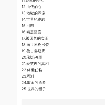
11.朝露的少女
12.由依的心
13.地獄的深淵
14.世界的終結
15.回歸
16.精靈國度
17.被囚禁的女王
18.向世界樹出發
19.魯古魯迴廊
20.烈焰將軍
21.愛芙崁的真相
22.終極任務
23.羈絆
24.鍍金的勇者
25.世界的種子