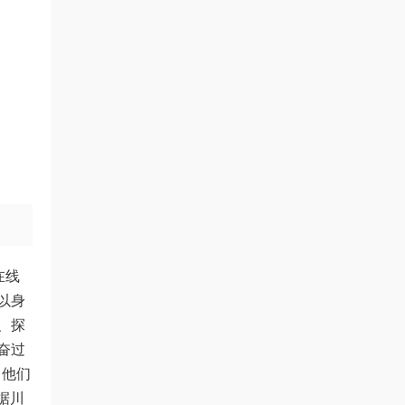
在线
以身
、探
奋过
。他们
据川