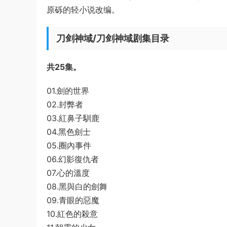
原砾的轻小说改编。
刀剑神域/刀剑神域剧集目录
共25集。
01.劍的世界
02.封弊者
03.紅鼻子馴鹿
04.黑色劍士
05.圈內事件
06.幻影復仇者
07.心的溫度
08.黑與白的劍舞
09.青眼的惡魔
10.紅色的殺意