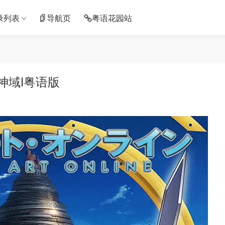
录列表
导航页
粤语花园站
神域Ⅰ粤语版