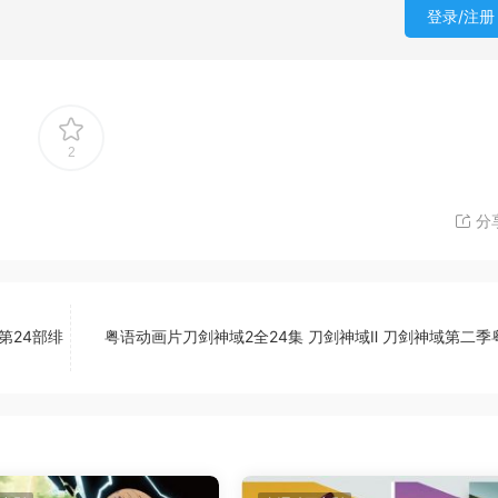
登录/注册
2
分
第24部绯
粤语动画片刀剑神域2全24集 刀剑神域Ⅱ 刀剑神域第二季