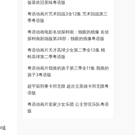
饭菜依旧美味粤语版
粤语动画片咒术回战3全12集 咒术回战第三
季粤语版
粤语动画电影名侦探柯南：独眼的残像 名侦
探柯南剧场版第28部：独眼的残像粤语版
粤语动画片天才高球少女第二季全13集 蜻
蛉高球第二季粤语版
粤语动画片我推的孩子第三季全11集 我推的
孩子3粤语版
超宇宙刑事卡邦无限 超次元英雄卡邦无限粤
语版
粤语动画片皇家少女乐团 公主管弦乐队粤语
版
神域