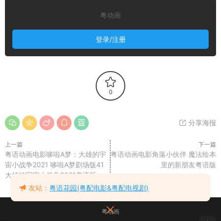
粤动画
登录/注册
0
分享海报
上一篇
下一篇
粤语动画电影哆啦A梦：大雄的宇
粤语动画电影角落小伙伴 魔法绘本
宙小战争2021 哆啦A梦剧场版41
里的新朋友粤语版
大雄的宇宙小战争2021粤语版
友站：
粤语花园(粤配电影&粤配电视剧)
粤动画