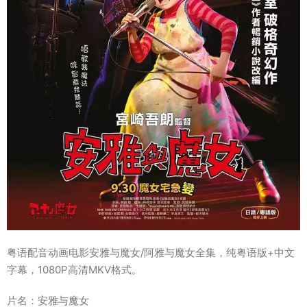
粤语配音动画电影安雅与魔女/阿雅与魔女全集，纯粤语版+中文
字幕，1080P高清MKV格式。
片名：安雅与魔女