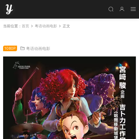
当前位置：
首页
粤语动画电影
正文
粤语动画电影安雅与魔女 阿雅与魔女粤语版
1080P
粤语动画电影