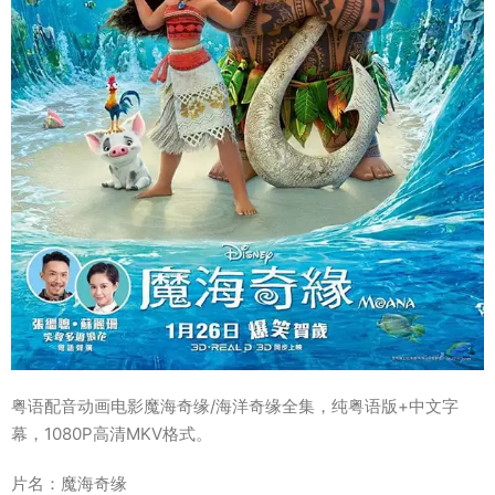
粤语配音动画电影魔海奇缘/海洋奇缘全集，纯粤语版+中文字
幕，1080P高清MKV格式。
片名：魔海奇缘