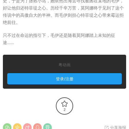
史，于是为了拯救小岛，她依然出海去寻找被困在某地的毛伊，
好让他归还特菲堤之心。历经千辛万苦，莫阿娜终于见到了这个
传说中的高傲自大的半神。而毛伊则担心特菲堤之心带来霉运拒
绝前往。
只不过在命运的指引下，毛伊还是随着莫阿娜踏上未知的征
途……
粤动画
登录/注册
2
分享海报