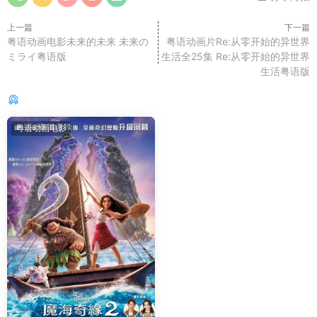
上一篇
下一篇
粤语动画电影未来的未来 未来の
粤语动画片Re:从零开始的异世界
ミライ粤语版
生活全25集 Re:从零开始的异世界
生活粤语版
你可能还感兴趣的
粤语动画电影