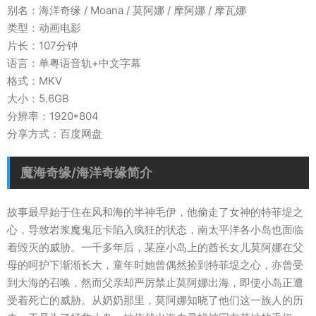
别名：海洋奇缘 / Moana / 莫阿娜 / 摩阿娜 / 摩瓦娜
类型：动画电影
片长：107分钟
语言：单粤语音轨+中文字幕
格式：MKV
大小：5.6GB
分辨率：1920*804
分享方式：百度网盘
魔海奇缘/海洋奇缘简介
故事最早始于住在风和海的半神毛伊，他偷走了女神的特菲堤之
心，导致岩浆魔鬼厄卡陷入疯狂的状态，南太平洋各小岛也面临
着毁灭的威胁。一千多年后，某座小岛上的酋长女儿莫阿娜在父
母的呵护下渐渐长大，童年时她曾偶然捡到特菲堤之心，亦曾受
到大海的召唤，然而父亲却严厉禁止莫阿娜出海，即使小岛正遭
受着死亡的威胁。从奶奶那里，莫阿娜知晓了他们这一族人的历