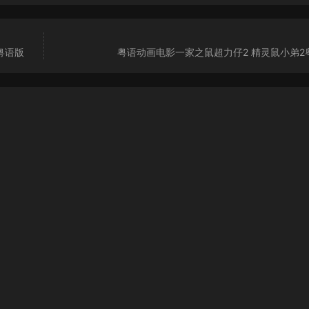
粤语版
粤语动画电影一家之鼠超力仔2 精灵鼠小弟2