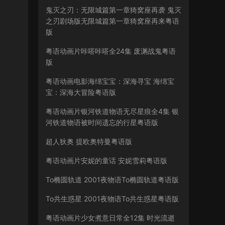
鬼灭之刃：无限城篇第一章猗窝座再袭 鬼灭
之刃剧场版无限城篇第一章猗窝座再来粤语
版
粤语动画片咔嗒咔嗒全24集 废渊战鬼粤语
版
粤语动画电影海绵宝宝：深海寻宝 海绵宝
宝：深海大冒险粤语版
粤语动画片银河铁道物语无尽星痕全4集 银
河铁道物语被时间遗忘的行星粤语版
超人狄奥 提欧奥特曼粤语版
粤语动画片安妮的童话 安妮雪莉粤语版
To椭圆轨道 2001夜物语To椭圆轨道粤语版
To共生惑星 2001夜物语To共生惑星粤语版
粤语动画片少女煮意日常全12集 时光流逝