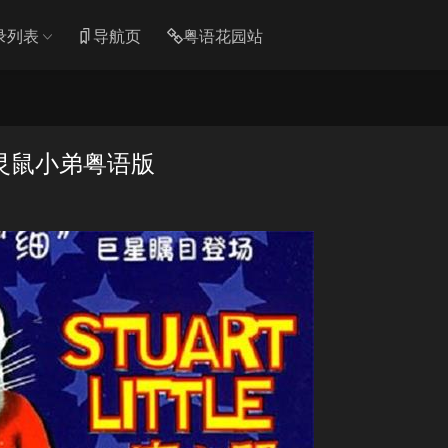
录列表
导航页
粤语花园站
灵鼠小弟粤语版