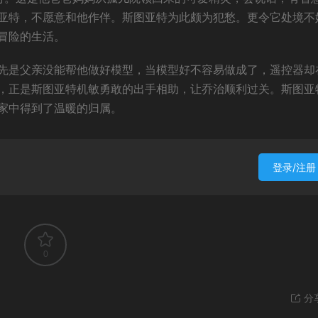
亚特，不愿意和他作伴。斯图亚特为此颇为犯愁。更令它处境不
冒险的生活。
先是父亲没能帮他做好模型，当模型好不容易做成了，遥控器却
，正是斯图亚特机敏勇敢的出手相助，让乔治顺利过关。斯图亚
家中得到了温暖的归属。
登录/注册
0
分