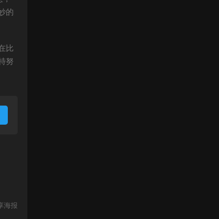
妙的
在比
特努
享海报