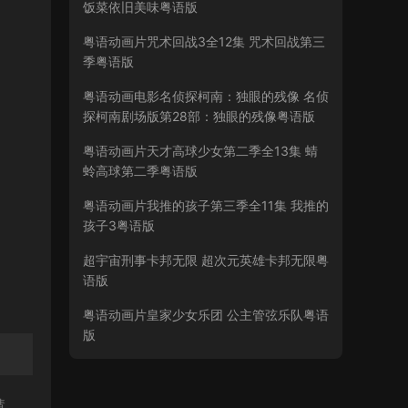
饭菜依旧美味粤语版
粤语动画片咒术回战3全12集 咒术回战第三
季粤语版
粤语动画电影名侦探柯南：独眼的残像 名侦
探柯南剧场版第28部：独眼的残像粤语版
粤语动画片天才高球少女第二季全13集 蜻
蛉高球第二季粤语版
粤语动画片我推的孩子第三季全11集 我推的
孩子3粤语版
超宇宙刑事卡邦无限 超次元英雄卡邦无限粤
语版
粤语动画片皇家少女乐团 公主管弦乐队粤语
版
慧，