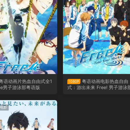
粤语动画片热血自由式全1
粤语动画电影热血自由
1080P
ree男子游泳部粤语版
式：游出未来 Free! 男子游泳部
特别版：各就各位粤语版
电影