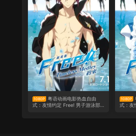
粤语动画电影热血自由
1080P
1080P
式：友情约定 Free! 男子游泳部
式：友情
剧场版：永恒的混合泳之约定粤
剧场版
语版
语版