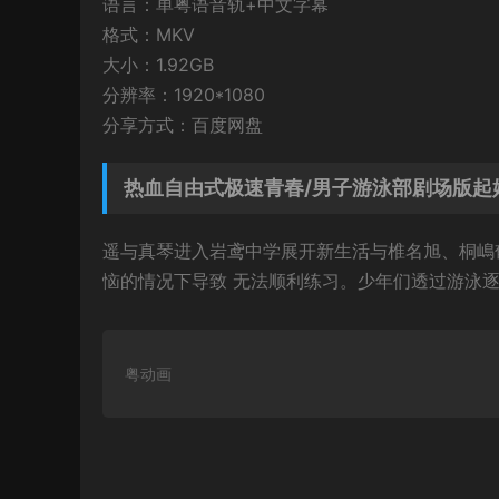
语言：单粤语音轨+中文字幕
格式：MKV
大小：1.92GB
分辨率：1920*1080
分享方式：百度网盘
热血自由式极速青春/男子游泳部剧场版起
遥与真琴进入岩鸢中学展开新生活与椎名旭、桐嶋
恼的情况下导致 无法顺利练习。少年们透过游泳
粤动画