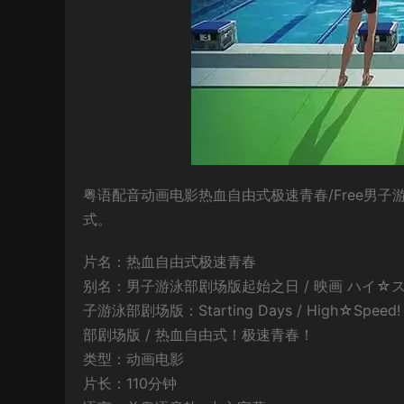
粤语配音动画电影热血自由式极速青春/Free男子
式。
片名：热血自由式极速青春
别名：男子游泳部剧场版起始之日 / 映画 ハイ☆スピード! 
子游泳部剧场版：Starting Days / High☆Speed
部剧场版 / 热血自由式！极速青春！
类型：动画电影
片长：110分钟