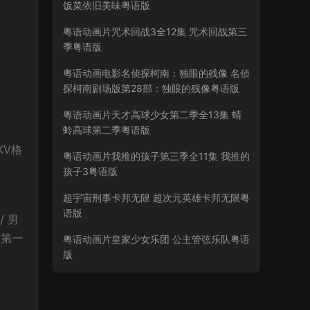
饭菜依旧美味粤语版
粤语动画片咒术回战3全12集 咒术回战第三
季粤语版
粤语动画电影名侦探柯南：独眼的残像 名侦
探柯南剧场版第28部：独眼的残像粤语版
粤语动画片天才高球少女第二季全13集 蜻
蛉高球第二季粤语版
KV格
粤语动画片我推的孩子第三季全11集 我推的
孩子3粤语版
超宇宙刑事卡邦无限 超次元英雄卡邦无限粤
语版
/ 男
泳部第一
粤语动画片皇家少女乐团 公主管弦乐队粤语
版