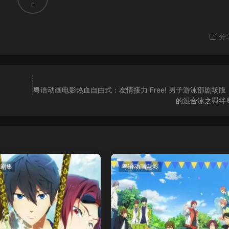
0
分
粤语动画电影热血自由式：友情接力 Free! 男子游泳部剧场版
的混合泳之羁绊
剧集
粤语动画电影