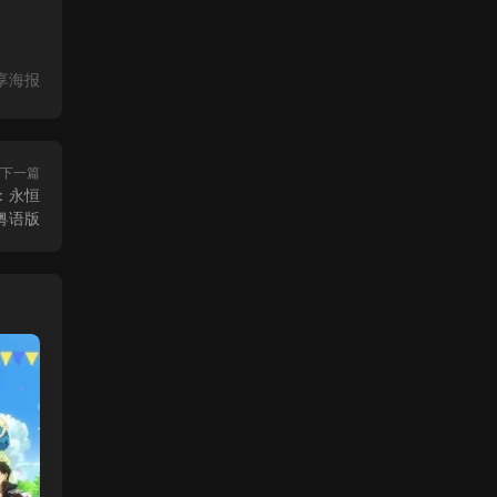
享海报
下一篇
：永恒
粤语版