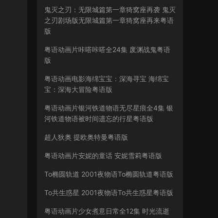
鬼灭之刃：无限城篇第一章猗窝座再袭 鬼灭
之刃剧场版无限城篇第一章猗窝座再来粤语
版
粤语动画片咔嗒咔嗒全24集 废渊战鬼粤语
版
粤语动画电影海绵宝宝：深海寻宝 海绵宝
宝：深海大冒险粤语版
粤语动画片银河铁道物语无尽星痕全4集 银
河铁道物语被时间遗忘的行星粤语版
超人狄奥 提欧奥特曼粤语版
粤语动画片安妮的童话 安妮雪莉粤语版
To椭圆轨道 2001夜物语To椭圆轨道粤语版
To共生惑星 2001夜物语To共生惑星粤语版
粤语动画片少女煮意日常全12集 时光流逝