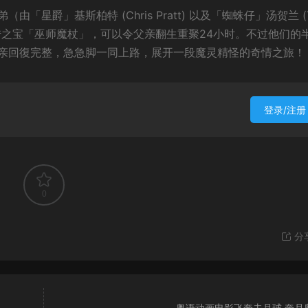
星爵」基斯柏特 (Chris Pratt) 以及「蜘蛛仔」汤贺兰 (
获得家传之宝「巫师魔杖」，可以令父亲翻生重聚24小时。不过他们的
亲回復完整，急急脚一同上路，展开一段魔灵精怪的奇情之旅！
登录/注册
0
分
粤语动画电影飞奔去月球 奔月