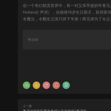
在一个奇幻精灵世界中，有一对父亲早逝的年青兄弟（由「
Holland) 声演），在细佬16岁生日那天，
水魔法，令翻生父亲只得下半身！两兄弟为了令父
粤动画
上一篇
粤语动画电影魔海奇缘2 海洋奇缘2粤语版