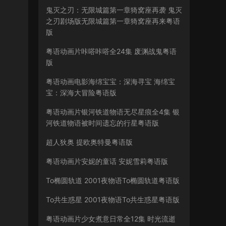
鬼灭之刃：无限城篇第一章猗窝座再袭 鬼灭
之刃剧场版无限城篇第一章猗窝座再来粤语
版
粤语动画片咔嗒咔嗒全24集 废渊战鬼粤语
版
粤语动画电影海绵宝宝：深海寻宝 海绵宝
宝：深海大冒险粤语版
粤语动画片银河铁道物语无尽星痕全4集 银
河铁道物语被时间遗忘的行星粤语版
超人狄奥 提欧奥特曼粤语版
粤语动画片安妮的童话 安妮雪莉粤语版
To椭圆轨道 2001夜物语To椭圆轨道粤语版
To共生惑星 2001夜物语To共生惑星粤语版
粤语动画片少女煮意日常全12集 时光流逝