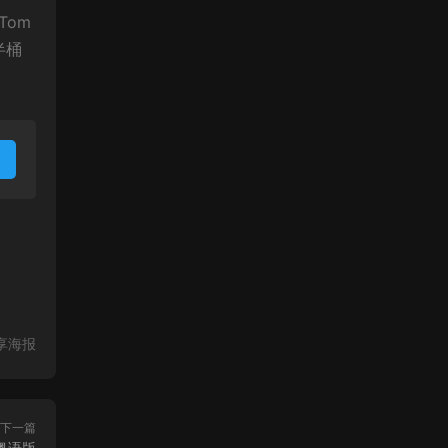
Tom
半桶
享海报
下一篇
粤语版