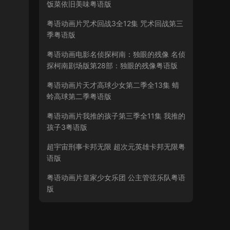
饭菜依旧美味粤语版
粤语动画片咒术回战3全12集 咒术回战第三
季粤语版
粤语动画电影名侦探柯南：独眼的残像 名侦
探柯南剧场版第28部：独眼的残像粤语版
粤语动画片天才高球少女第二季全13集 蜻
蛉高球第二季粤语版
粤语动画片我推的孩子第三季全11集 我推的
孩子3粤语版
超宇宙刑事卡邦无限 超次元英雄卡邦无限粤
语版
粤语动画片皇家少女乐团 公主管弦乐队粤语
版