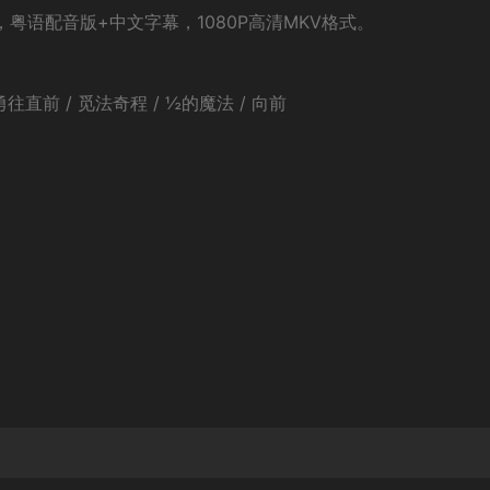
，粤语配音版+中文字幕，1080P高清MKV格式。
勇往直前 / 觅法奇程 / ½的魔法 / 向前