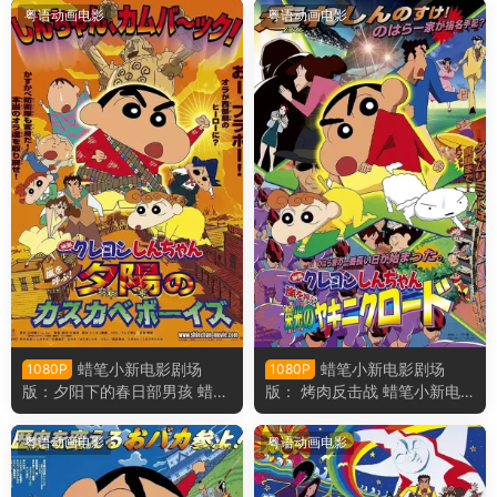
4：呼唤传说！跳吧！朋友！
唤传说！三分钟嘎巴大进攻粤
粤语动画电影
粤语动画电影
粤语版
语版
蜡笔小新电影剧场
蜡笔小新电影剧场
1080P
1080P
版：夕阳下的春日部男孩 蜡笔
版： 烤肉反击战 蜡笔小新电
小新电影剧场版12：呼风唤
影剧场版11： 呼风唤雨！光荣
雨！夕阳下的春日部男孩粤语
的烤肉之路粤语版
粤语动画电影
粤语动画电影
版