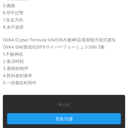
5.燃烧
6.空中过弯
7.失去方向
8.永不放弃
OVA4:(Cyber Formula SIN/SIN不败神话/高智能方程式赛车
OVA4 SIN/新世纪GPXサイバーフォーミュラSIN) 5集
1.不败神话
2.复活时刻
3.凰呀的鸣声
4.胜利者的条件
5.一切都在时间中
粤动画
登录/注册