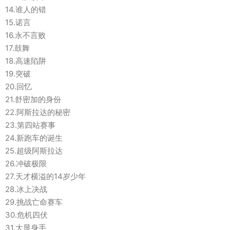
14.谁人的错
15.诺言
16.永不言败
17.鼓舞
18.高速陷阱
19.突破
20.回忆
21.舒密加的身份
22.阿斯拉达的秘密
23.第四站赛事
24.新跑车的诞生
25.超级阿斯拉达
26.冲破极限
27.天才横溢的14岁少年
28.冰上决战
29.挑战亡命赛车
30.危机四伏
31.大显身手