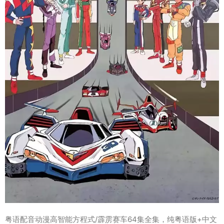
粤语配音动漫高智能方程式/霹雳赛车64集全集，纯粤语版+中文