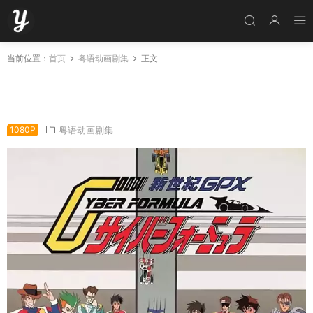
当前位置：
首页
粤语动画剧集
正文
粤语动画片高智能方程式全64集 霹雳赛车 闪电
霹雳车粤语版
1080P
粤语动画剧集