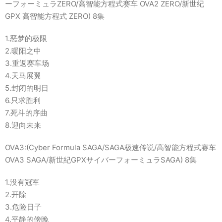
ーフォーミュラZERO/高智能方程式赛车 OVA2 ZERO/新世纪
GPX 高智能方程式 ZERO) 8集
1.恶梦的极限
2.暖阳之中
3.重返赛车场
4.天马展翼
5.封闭的明日
6.只求胜利
7.死斗的序曲
8.迎向未来
OVA3:(Cyber Formula SAGA/SAGA极速传说/高智能方程式赛车
OVA3 SAGA/新世紀GPXサイバーフォーミュラSAGA) 8集
1.没有冠军
2.开除
3.危险日子
4.平静的傍晚