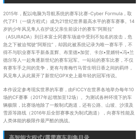
2015年，配以电脑为导航系统的赛车比赛-Cyber Formula，取
代了F1（一级方程式）成为21世纪世界最高水平的赛车赛事。14
岁的少年风见隼人在护送父亲生前设计的赛车“阿斯拉”
（ASURADA）到日本富士冈赛车场途中受到不知名的攻击，危
急之下被迫驾驶“阿斯拉”，却因此被系统记录为唯一赛车手，不
得不与职业赛车手新条直辉、布里德•加贺、卡尔•里婿特•冯•兰
德尔等人一起角逐新世纪的赛车冠军。一站站的赛车比赛，不仅
有赛车手之间的竞争，更有与青梅竹马菅生明日香之间的羁绊，
风见隼人从此展开了新世纪GPX史上最年轻的冠军传说。
本作设定参考现实世界的车赛，由FICCY在世界各地举办每年10
场的CF赛事（2017年起增加至12场）。为测试各种环境下的车
辆极限，比赛场地除了一般制式跑道，还有公路、山坡、沙漠及
雪原等路线（2016年后全部赛事改为制式跑道），向赛车性能及
人类体能的极限作最严酷的挑战。
高智能方程式/霹雳赛车剧集目录