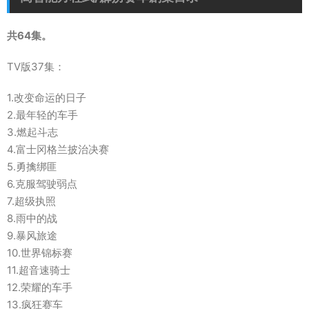
共64集。
TV版37集：
1.改变命运的日子
2.最年轻的车手
3.燃起斗志
4.富士冈格兰披治决赛
5.勇擒绑匪
6.克服驾驶弱点
7.超级执照
8.雨中的战
9.暴风旅途
10.世界锦标赛
11.超音速骑士
12.荣耀的车手
13.疯狂赛车