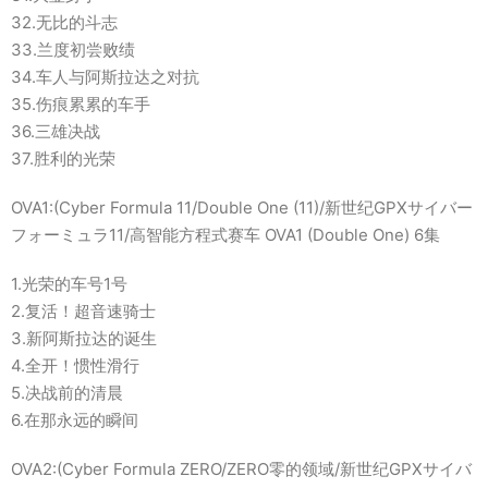
32.无比的斗志
33.兰度初尝败绩
34.车人与阿斯拉达之对抗
35.伤痕累累的车手
36.三雄决战
37.胜利的光荣
OVA1:(Cyber Formula 11/Double One (11)/新世纪GPXサイバー
フォーミュラ11/高智能方程式赛车 OVA1 (Double One) 6集
1.光荣的车号1号
2.复活！超音速骑士
3.新阿斯拉达的诞生
4.全开！惯性滑行
5.决战前的清晨
6.在那永远的瞬间
OVA2:(Cyber Formula ZERO/ZERO零的领域/新世纪GPXサイバ