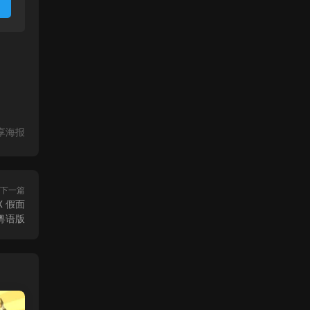
享海报
下一篇
X 假面
X粤语版