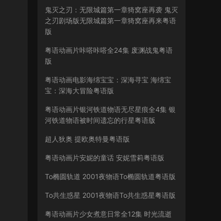
鬼灭之刃：无限城篇第一章猗窝座再袭 鬼灭
之刃剧场版无限城篇第一章猗窝座再来粤语
版
粤语动画片咔嗒咔嗒全24集 废渊战鬼粤语
版
粤语动画电影海绵宝宝：深海寻宝 海绵宝
宝：深海大冒险粤语版
粤语动画片银河铁道物语无尽星痕全4集 银
河铁道物语被时间遗忘的行星粤语版
超人狄奥 提欧奥特曼粤语版
粤语动画片安妮的童话 安妮雪莉粤语版
To椭圆轨道 2001夜物语To椭圆轨道粤语版
To共生惑星 2001夜物语To共生惑星粤语版
粤语动画片少女煮意日常全12集 时光流逝