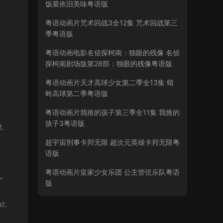
饭菜依旧美味粤语版
粤语动画片咒术回战3全12集 咒术回战第三
季粤语版
粤语动画电影名侦探柯南：独眼的残像 名侦
探柯南剧场版第28部：独眼的残像粤语版
粤语动画片天才高球少女第二季全13集 蜻
蛉高球第二季粤语版
粤语动画片我推的孩子第三季全11集 我推的
孩子3粤语版
.
超宇宙刑事卡邦无限 超次元英雄卡邦无限粤
语版
粤语动画片皇家少女乐团 公主管弦乐队粤语
ル
版
t.