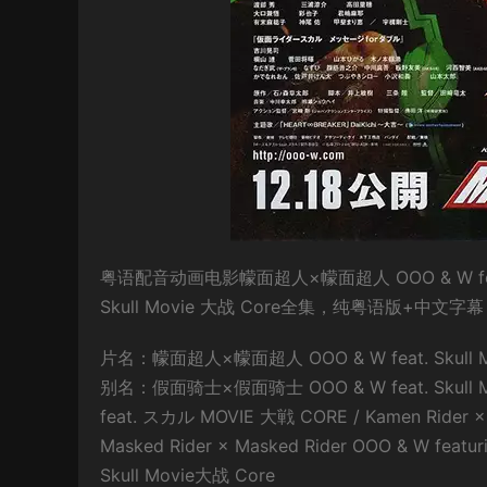
粤语配音动画电影幪面超人×幪面超人 OOO & W feat. 
Skull Movie 大战 Core全集，纯粤语版+中文字
片名：幪面超人×幪面超人 OOO & W feat. Skull M
别名：假面骑士×假面骑士 OOO & W feat. Sku
feat. スカル MOVIE 大戦 CORE / Kamen Rider × Ka
Masked Rider × Masked Rider OOO & W feat
Skull Movie大战 Core