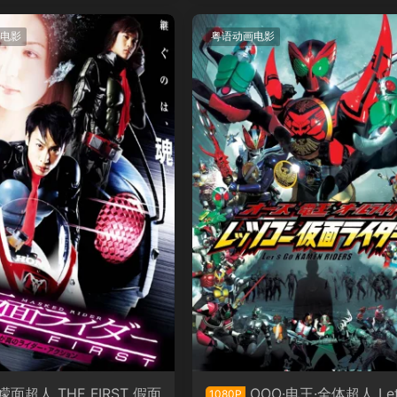
电影
粤语动画电影
幪面超人 THE FIRST 假面
OOO·电王·全体超人 Let
1080P