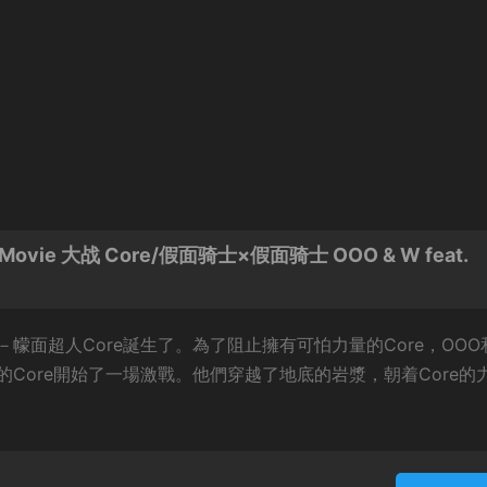
 Movie 大战 Core/假面骑士×假面骑士 OOO & W feat.
面超人Core誕生了。為了阻止擁有可怕力量的Core，OOO
Core開始了一場激戰。他們穿越了地底的岩漿，朝着Core的