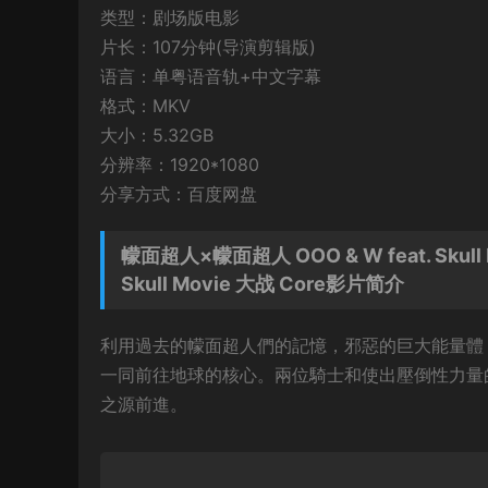
类型：剧场版电影
片长：107分钟(导演剪辑版)
语言：单粤语音轨+中文字幕
格式：MKV
大小：5.32GB
分辨率：1920*1080
分享方式：百度网盘
幪面超人×幪面超人 OOO & W feat. Skull
Skull Movie 大战 Core影片简介
利用過去的幪面超人們的記憶，邪惡的巨大能量體－幪
一同前往地球的核心。兩位騎士和使出壓倒性力量的
之源前進。