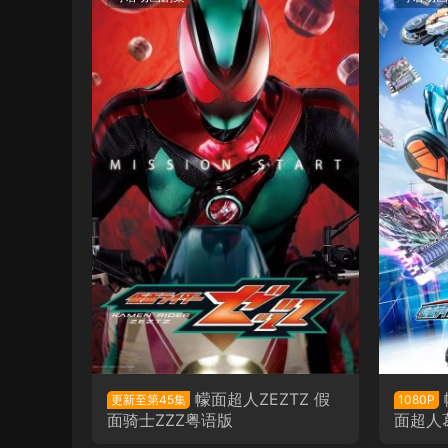
幪面超人ZEZTZ 假
更新至第45集
1080P
面骑士ZZZ粤语版
面超人
查德粤