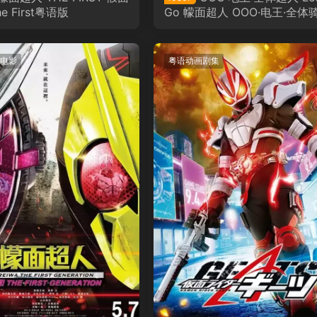
e First粤语版
Go 幪面超人 OOO·电王·全体
Let's Go 假面骑士粤语版
电影
粤语动画剧集