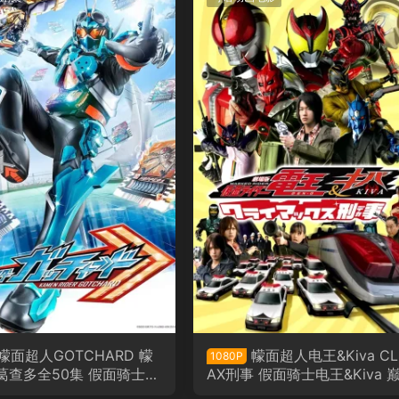
幪面超人GOTCHARD 幪
幪面超人电王&Kiva CL
1080P
葛查多全50集 假面骑士歌
AX刑事 假面骑士电王&Kiva 
语版
刑事粤语版