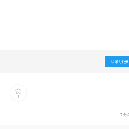
登录/注册
1
分