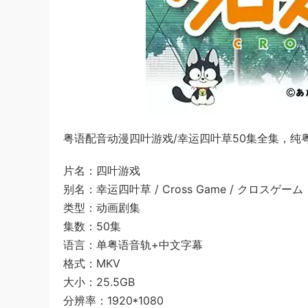
粤语配音动漫四叶游戏/幸运四叶草50集全集，纯粤
片名：四叶游戏
别名：幸运四叶草 / Cross Game / クロスゲーム
类型：动画剧集
集数：50集
语言：单粤语音轨+中文字幕
格式：MKV
大小：25.5GB
分辨率：1920*1080