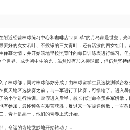
在附近经营棒球练习中心和咖啡店“四叶草”的月岛家是世交，光
最要好的次女若叶、不投缘的三女青叶，还有活泼的四女红叶。
生仰慕之情，并开始暗地里按照青叶的每日训练表进行练习。但
这个世界。成为初中生的光，虽然没有加入棒球部，但仍然坚持
入了棒球部，同时棒球部亦分成了由棒球留学生及选拔测试合格
在夏天地区选拔赛之前，与一军进行了比赛，可惜输了。进入暑
了的小学进行特训。暑假进入后半，校长代理命令预备军解散，
也有参加，最终预备军艰苦获胜，反过来一军被逼解散，一军教
二，青叶是高一，他们的青春正式开始。
部，命运的齿轮微妙地开始转动了…