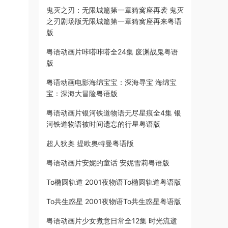
鬼灭之刃：无限城篇第一章猗窝座再袭 鬼灭
之刃剧场版无限城篇第一章猗窝座再来粤语
版
粤语动画片咔嗒咔嗒全24集 废渊战鬼粤语
版
粤语动画电影海绵宝宝：深海寻宝 海绵宝
宝：深海大冒险粤语版
粤语动画片银河铁道物语无尽星痕全4集 银
河铁道物语被时间遗忘的行星粤语版
超人狄奥 提欧奥特曼粤语版
粤语动画片安妮的童话 安妮雪莉粤语版
To椭圆轨道 2001夜物语To椭圆轨道粤语版
To共生惑星 2001夜物语To共生惑星粤语版
粤语动画片少女煮意日常全12集 时光流逝