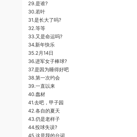
29.是谁?
30.若叶
31.是长大了吗?
32.等等
33.又是命运吗?
34.新年快乐
35.2月14日
36.进军女子棒球?
37.是因为睡得好吧
38.第一次约会
39.一直以来
40.蠢材
41.去吧，甲子园
42.各自的夏天
43.仍是老样子
44.投球失误?
45.这是我的台词