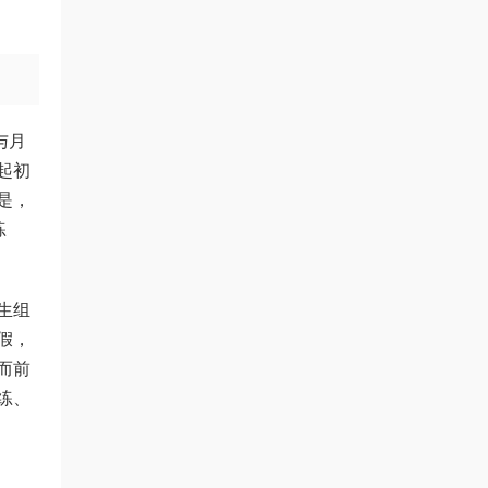
与月
起初
是，
练
生组
假，
而前
练、