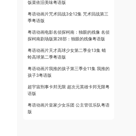
饭菜依旧美味粤语版
粤语动画片咒术回战3全12集 咒术回战第三
季粤语版
粤语动画电影名侦探柯南：独眼的残像 名侦
探柯南剧场版第28部：独眼的残像粤语版
粤语动画片天才高球少女第二季全13集 蜻
蛉高球第二季粤语版
粤语动画片我推的孩子第三季全11集 我推的
孩子3粤语版
超宇宙刑事卡邦无限 超次元英雄卡邦无限粤
语版
粤语动画片皇家少女乐团 公主管弦乐队粤语
版