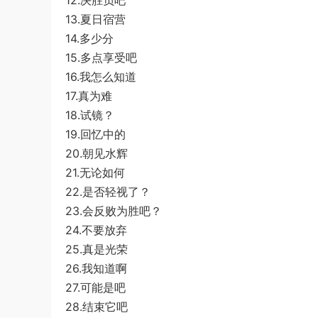
12.决胜负吧
13.夏日宿营
14.多少分
15.多点享受吧
16.我怎么知道
17.真为难
18.试镜？
19.回忆中的
20.朝见水辉
21.无论如何
22.是否轻视了？
23.会反败为胜吧？
24.不要放弃
25.真是光荣
26.我知道啊
27.可能是吧
28.结束它吧