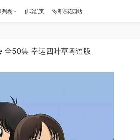
录列表
导航页
粤语花园站
me 全50集 幸运四叶草粤语版