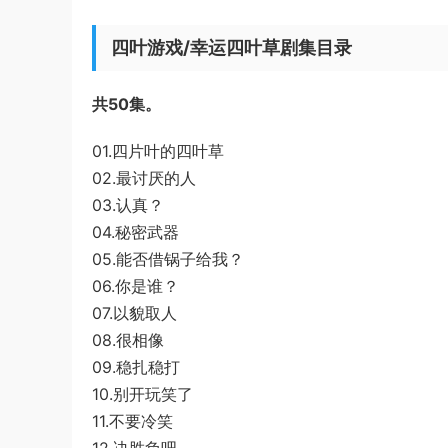
四叶游戏/幸运四叶草剧集目录
共50集。
01.四片叶的四叶草
02.最讨厌的人
03.认真？
04.秘密武器
05.能否借锅子给我？
06.你是谁？
07.以貌取人
08.很相像
09.稳扎稳打
10.别开玩笑了
11.不要冷笑