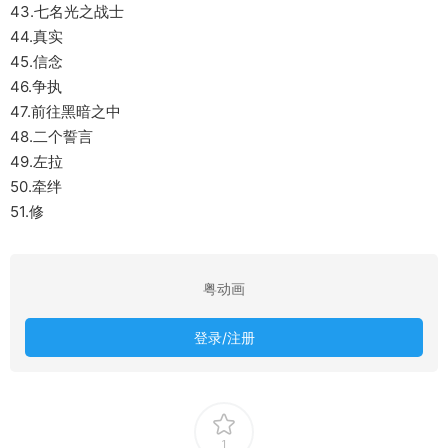
43.七名光之战士
44.真实
45.信念
46.争执
47.前往黑暗之中
48.二个誓言
49.左拉
50.牵绊
51.修
粤动画
登录/注册
1