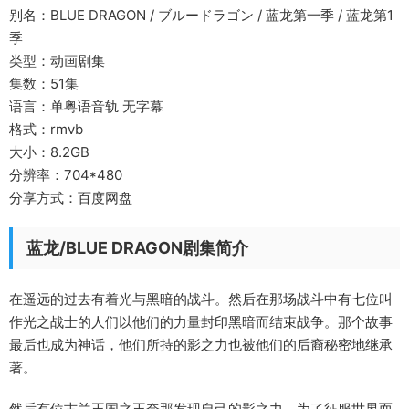
别名：BLUE DRAGON / ブルードラゴン / 蓝龙第一季 / 蓝龙第1
季
类型：动画剧集
集数：51集
语言：单粤语音轨 无字幕
格式：rmvb
大小：8.2GB
分辨率：704*480
分享方式：百度网盘
蓝龙/BLUE DRAGON剧集简介
在遥远的过去有着光与黑暗的战斗。然后在那场战斗中有七位叫
作光之战士的人们以他们的力量封印黑暗而结束战争。那个故事
最后也成为神话，他们所持的影之力也被他们的后裔秘密地继承
著。
然后有位古兰王国之王奈那发现自己的影之力，为了征服世界而