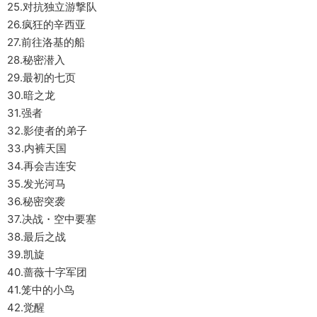
25.对抗独立游撃队
26.疯狂的辛西亚
27.前往洛基的船
28.秘密潜入
29.最初的七页
30.暗之龙
31.强者
32.影使者的弟子
33.内裤天国
34.再会吉连安
35.发光河马
36.秘密突袭
37.决战・空中要塞
38.最后之战
39.凯旋
40.蔷薇十字军团
41.笼中的小鸟
42.觉醒