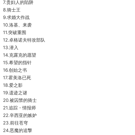
7.贵妇人的陷阱
8.骑士王
9.求婚大作战
10.洛基、来袭
11.突破重围
12.卓格诺夫特攻部队
13.潜入
14.克露克的愿望
15.希望的指针
16.创始之书
17.霍美洛已死
18.爱之影
19.遗迹之谜
20.被囚禁的骑士
21.追踪・情报师
22.辛西亚的嫉妒
23.前往苍穹
24.恶魔的追撃