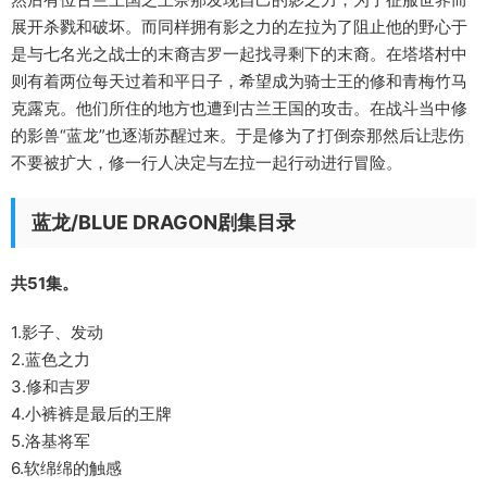
展开杀戮和破坏。而同样拥有影之力的左拉为了阻止他的野心于
是与七名光之战士的末裔吉罗一起找寻剩下的末裔。在塔塔村中
则有着两位每天过着和平日子，希望成为骑士王的修和青梅竹马
克露克。他们所住的地方也遭到古兰王国的攻击。在战斗当中修
的影兽“蓝龙”也逐渐苏醒过来。于是修为了打倒奈那然后让悲伤
不要被扩大，修一行人决定与左拉一起行动进行冒险。
蓝龙/BLUE DRAGON剧集目录
共51集。
1.影子、发动
2.蓝色之力
3.修和吉罗
4.小裤裤是最后的王牌
5.洛基将军
6.软绵绵的触感