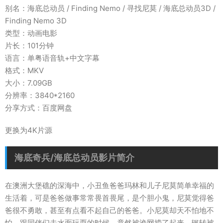
别名：海底总动员 / Finding Nemo / 寻找尼莫 / 海底总动员3D /
Finding Nemo 3D
类型：动画电影
片长：101分钟
语言：单粤语音轨+中文字幕
格式：MKV
大小：7.09GB
分辨率：3840*2160
分享方式：百度网盘
更换为4K片源
海底奇兵/海底总动员影片简介
在澳洲大堡礁的深海中，小丑鱼爸爸玛林和儿子尼莫简单幸福的
生活着，可是爸爸做事常常畏首畏尾，是个胆小鬼，尼莫觉得爸
爸很不勇敢，甚至有点看不起自己的爸爸。小尼莫却天不怕地不
怕，跟同伴们去水面玩耍的时候，竟然被渔网捞了起来，辗转被