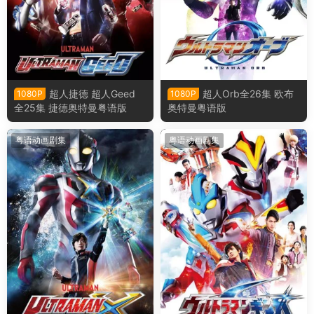
超人捷德 超人Geed
超人Orb全26集 欧布
1080P
1080P
全25集 捷德奥特曼粤语版
奥特曼粤语版
粤语动画剧集
粤语动画剧集