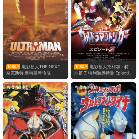
电影超人THE NEXT
电影超人托利加：特
1080P
1080P
奈克斯特·奥特曼粤语版
別篇 Z 特利迦奥特曼 Episode
Z粤语版
粤语动画电影
粤语动画电影