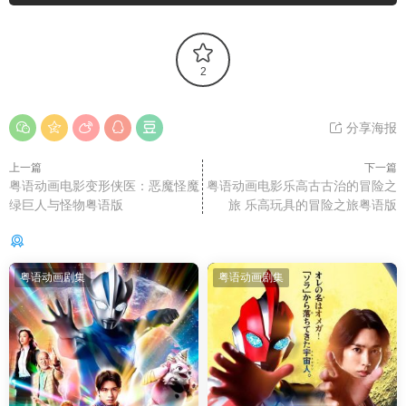
2
分享海报
上一篇
下一篇
粤语动画电影变形侠医：恶魔怪魔
粤语动画电影乐高古古治的冒险之
绿巨人与怪物粤语版
旅 乐高玩具的冒险之旅粤语版
你可能还感兴趣的
粤语动画剧集
粤语动画剧集