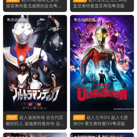
葛雷奥特曼戈迪斯的反击粤语
盖亚奥特曼盖亚再现粤语版
版
粤语动画电影
粤语动画剧集
超人迪加外传 在古代苏
超人七号OV 超人七星
720P
480P
醒的巨人 迪迦奥特曼外传 远
侠OV 赛文奥特曼OV粤语版
古复苏的巨人粤语版