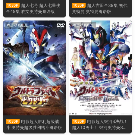
超人七号 超人七星侠
超人吉田全39集 初代
1080P
1080P
全49集 赛文奥特曼粤语版
奥特曼 奥特曼粤语版
粤语动画电影
粤语动画电影
电影超人胜利超级战
电影超人银河S决战！
1080P
1080P
斗 奥特曼超级胜利格斗粤语版
超人10勇士！ 银河奥特曼S决
战！奥特10勇士！粤语版