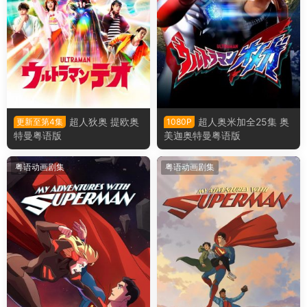
超人狄奥 提欧奥
超人奥米加全25集 奥
更新至第4集
1080P
特曼粤语版
美迦奥特曼粤语版
粤语动画剧集
粤语动画剧集