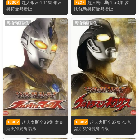
超人银河全11集 银河
超人梅比斯全50集 梦
1080P
720P
奥特曼粤语版
比优斯奥特曼粤语版
粤语动画剧集
粤语动画剧集
超人麦斯全39集 麦克
超人力斯全37集 奈克
1080P
1080P
斯奥特曼粤语版
瑟斯奥特曼粤语版