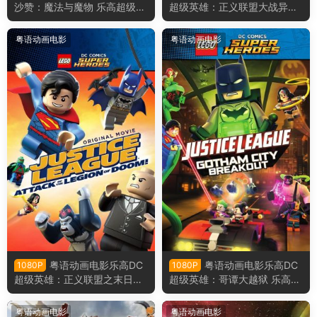
沙赞：魔法与魔物 乐高超级英
超级英雄：正义联盟大战异魔
雄沙赞：魔法与魔物粤语版
联盟 乐高超级英雄：正义联盟
对比扎罗联盟粤语版
粤语动画电影
粤语动画电影
粤语动画电影乐高DC
粤语动画电影乐高DC
1080P
1080P
超级英雄：正义联盟之末日军
超级英雄：哥谭大越狱 乐高超
团的进攻 乐高正义联盟：毁灭
级英雄：正义联盟之冲出哥谭
军团来袭粤语版
市粤语版
粤语动画电影
粤语动画电影