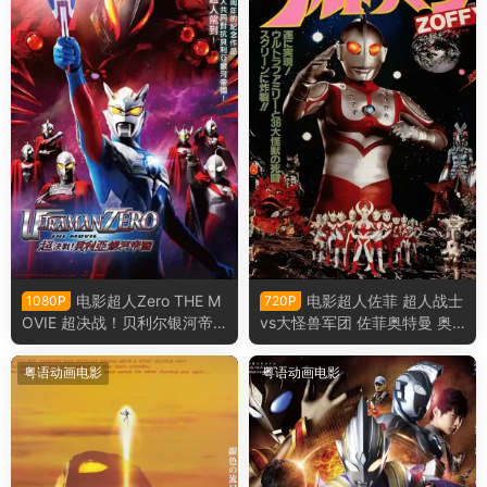
电影超人Zero THE M
电影超人佐菲 超人战士
1080P
720P
OVIE 超决战！贝利尔银河帝
vs大怪兽军团 佐菲奥特曼 奥
国 赛罗奥特曼超决战！贝利亚
特战士vs大怪兽军团粤语版
银河帝国粤语版
粤语动画电影
粤语动画电影