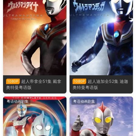
超人帝拿全51集 戴拿
超人迪加全52集 迪迦
1080P
1080P
奥特曼粤语版
奥特曼粤语版
粤语动画剧集
粤语动画剧集