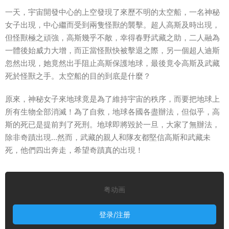
一天，宇宙開發中心的上空發現了來歷不明的太空船，一名神秘
女子出現，中心繼而受到兩隻怪獸的襲擊。超人高斯及時出現，
但怪獸極之頑強，高斯幾乎不敵，幸得春野武藏之助，二人融為
一體後始威力大增，而正當怪獸快被擊退之際，另一個超人迪斯
忽然出現，她竟然出手阻止高斯保護地球，最後竟令高斯及武藏
死於怪獸之手。太空船的目的到底是什麼？
原來，神秘女子來地球竟是為了維持宇宙的秩序，而要把地球上
所有生物全部消滅！為了自救，地球各國各盡辦法，但似乎，高
斯的死已是提前判了死刑。地球即將毀於一旦，大家了無辦法，
除非奇蹟出現…然而，武藏的親人和隊友都堅信高斯和武藏未
死，他們四出奔走，希望奇蹟真的出現！
粤动画
登录/注册