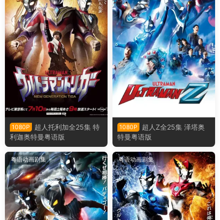
超人托利加全25集 特
超人Z全25集 泽塔奥
1080P
1080P
利迦奥特曼粤语版
特曼粤语版
粤语动画剧集
粤语动画剧集