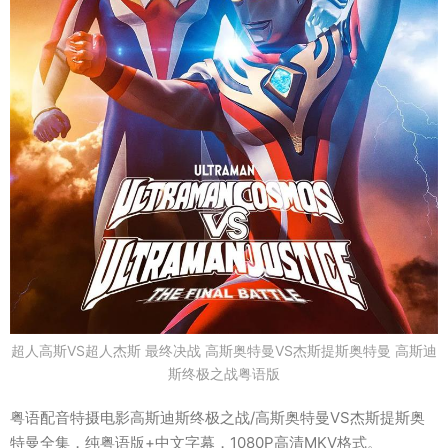
超人高斯VS超人杰斯 最终决战 高斯奥特曼VS杰斯提斯奥特曼 高斯迪
斯终极之战粤语版
粤语配音特摄电影高斯迪斯终极之战/高斯奥特曼VS杰斯提斯奥
特曼全集，纯粤语版+中文字幕，1080P高清MKV格式。