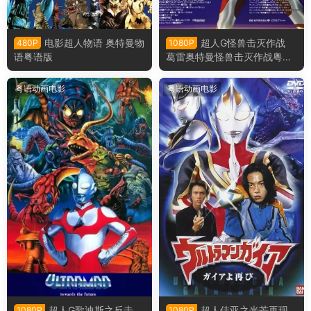
电影超人物语 奥特曼物
超人G怪兽击灭作战
480P
1080P
语粤语版
葛雷奥特曼怪兽击灭作战粤语
版
粤语动画电影
粤语动画电影
超人G歌迪斯之反击
超人佳亚之光芒再现
1080P
1080P