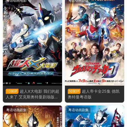
粤语动画电影
粤语动画剧集
超人X大电影 我们的超
超人帝卡全25集 德凯
1080P
1080P
人来了 艾克斯奥特曼剧场版：
奥特曼粤语版
来了！我们的奥特曼粤语版
粤语动画剧集
粤语动画剧集