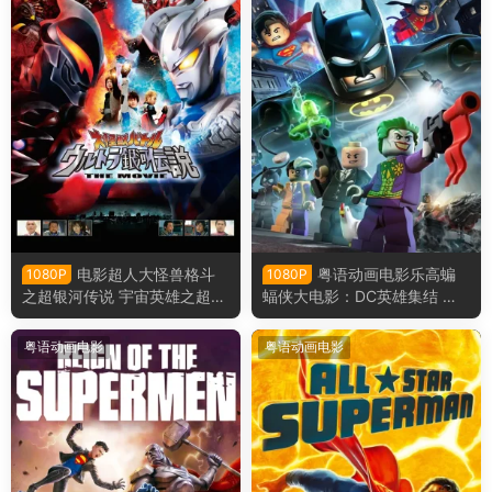
电影超人大怪兽格斗
粤语动画电影乐高蝙
1080P
1080P
之超银河传说 宇宙英雄之超银
蝠侠大电影：DC英雄集结 乐
河传说粤语版
高蝙蝠侠超级英雄大出击粤语
版
粤语动画电影
粤语动画电影