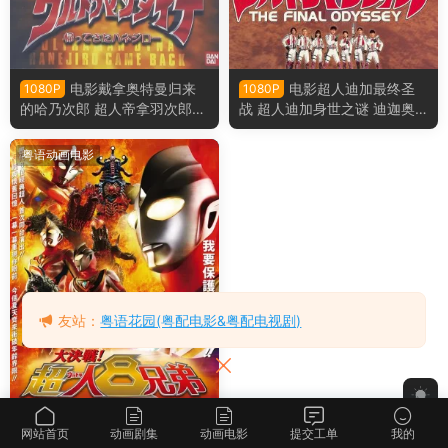
电影戴拿奥特曼归来
电影超人迪加最终圣
1080P
1080P
的哈乃次郎 超人帝拿羽次郎之
战 超人迪加身世之谜 迪迦奥
回归粤语版
特曼最终圣战粤语版
粤语动画电影
友站：
粤语花园(粤配电影&粤配电视剧)
网站首页
动画剧集
动画电影
提交工单
我的