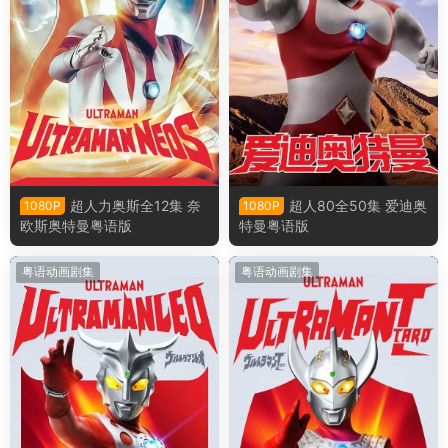
超人力奥斯全12集 奈
超人80全50集 爱迪奥
1080P
1080P
欧斯奥特曼粤语版
特曼粤语版
粤语动画剧集
粤语动画剧集