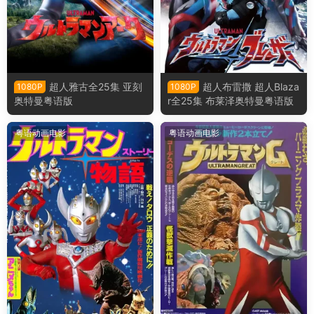
超人雅古全25集 亚刻
超人布雷撒 超人Blaza
1080P
1080P
奥特曼粤语版
r全25集 布莱泽奥特曼粤语版
粤语动画电影
粤语动画电影