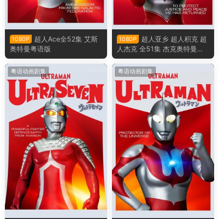
超人Ace全52集 艾斯
超人亚乡 超人积克 超
1080P
1080P
奥特曼粤语版
人杰克 全51集 杰克奥特曼粤
语版
粤语动画剧集
粤语动画剧集