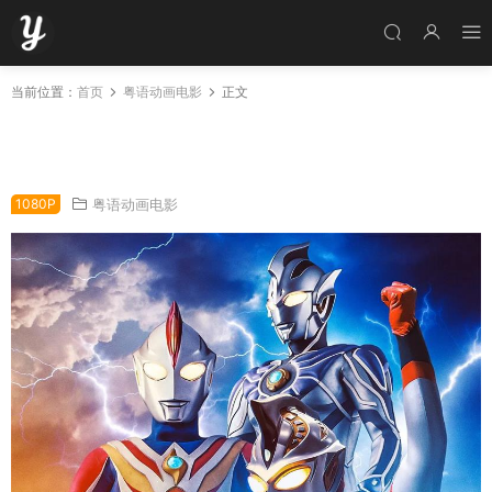
当前位置：
首页
粤语动画电影
正文
电影超人高斯VS超人杰斯 最终决战 高斯奥特曼
VS杰斯提斯奥特曼 高斯迪斯终极之战粤语版
1080P
粤语动画电影