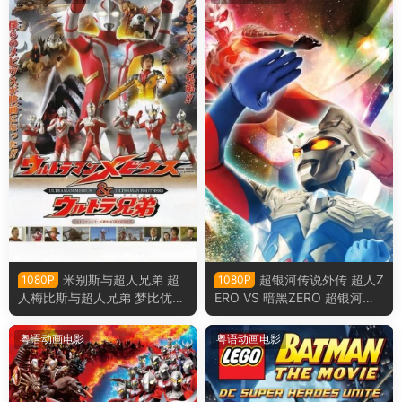
米别斯与超人兄弟 超
超银河传说外传 超人Z
1080P
1080P
人梅比斯与超人兄弟 梦比优斯
ERO VS 暗黑ZERO 超银河传
奥特曼和奥特兄弟粤语版
说外传：赛罗奥特曼vs黑暗独
眼巨人赛罗粤语版
粤语动画电影
粤语动画电影