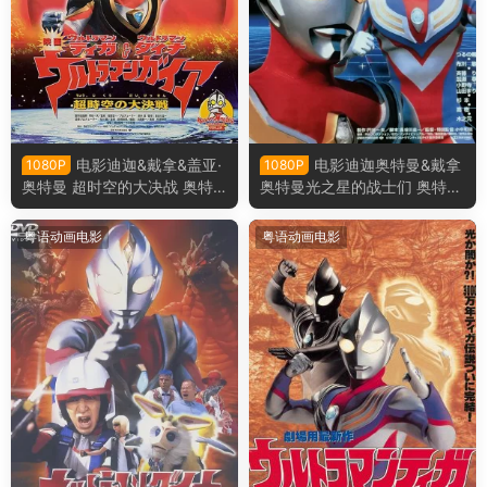
电影迪迦&戴拿&盖亚·
电影迪迦奥特曼&戴拿
1080P
1080P
奥特曼 超时空的大决战 奥特
奥特曼光之星的战士们 奥特曼
曼超时空大决战粤语版
剧场版 星光战士粤语版
粤语动画电影
粤语动画电影