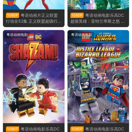
粤语动画片正义联盟
粤语动画电影乐高DC
1080P
1080P
行动全52集 正义联盟超级行动
超级英雄：亚特兰蒂斯之怒 乐
粤语版
高DC超级英雄︰水行侠︰亚特
兰提斯之怒粤语版
粤语动画电影
粤语动画电影
粤语动画电影乐高DC
粤语动画电影乐高DC
1080P
1080P