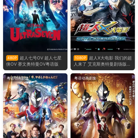
超人七号OV 超人七星
超人X大电影 我们的超
480P
1080P
侠OV 赛文奥特曼OV粤语版
人来了 艾克斯奥特曼剧场版：
来了！我们的奥特曼粤语版
粤语动画剧集
粤语动画剧集