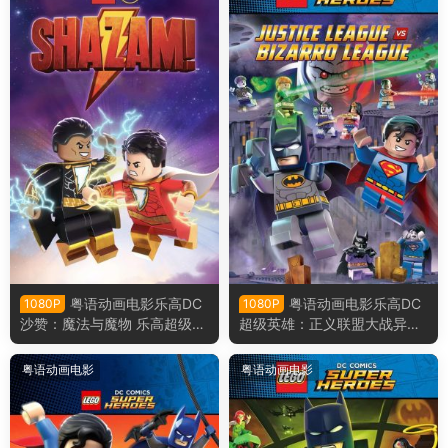
粤语动画电影乐高DC
粤语动画电影乐高DC
1080P
1080P
沙赞：魔法与魔物 乐高超级英
超级英雄：正义联盟大战异魔
雄沙赞：魔法与魔物粤语版
联盟 乐高超级英雄：正义联盟
对比扎罗联盟粤语版
粤语动画电影
粤语动画电影