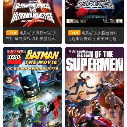
电影超人高斯VS超人
电影超人大怪兽格斗
1080P
1080P
杰斯 最终决战 高斯奥特曼VS
之超银河传说 宇宙英雄之超银
杰斯提斯奥特曼 高斯迪斯终极
河传说粤语版
之战粤语版
粤语动画电影
粤语动画电影