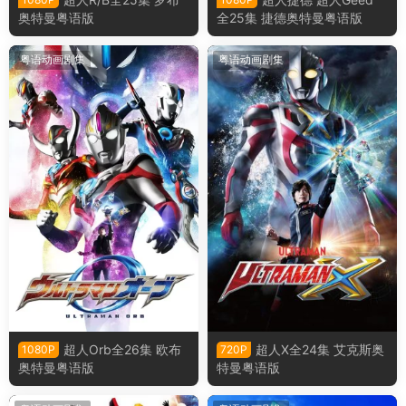
奥特曼粤语版
全25集 捷德奥特曼粤语版
粤语动画剧集
粤语动画剧集
超人Orb全26集 欧布
超人X全24集 艾克斯奥
1080P
720P
奥特曼粤语版
特曼粤语版