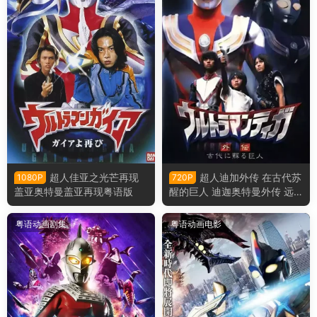
超人佳亚之光芒再现
超人迪加外传 在古代苏
1080P
720P
盖亚奥特曼盖亚再现粤语版
醒的巨人 迪迦奥特曼外传 远
古复苏的巨人粤语版
粤语动画剧集
粤语动画电影