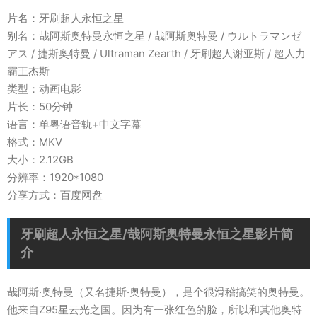
片名：牙刷超人永恒之星
别名：哉阿斯奥特曼永恒之星 / 哉阿斯奥特曼 / ウルトラマンゼ
アス / 捷斯奥特曼 / Ultraman Zearth / 牙刷超人谢亚斯 / 超人力
霸王杰斯
类型：动画电影
片长：50分钟
语言：单粤语音轨+中文字幕
格式：MKV
大小：2.12GB
分辨率：1920*1080
分享方式：百度网盘
牙刷超人永恒之星/哉阿斯奥特曼永恒之星影片简
介
哉阿斯·奥特曼（又名捷斯·奥特曼），是个很滑稽搞笑的奥特曼。
他来自Z95星云光之国。因为有一张红色的脸，所以和其他奥特