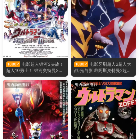
电影超人银河S决战！
电影牙刷超人2超人大
1080P
1080P
超人10勇士！ 银河奥特曼S决
战·光与影 哉阿斯奥特曼2超人
战！奥特10勇士！粤语版
大战·光与影粤语版
粤语动画电影
粤语动画电影