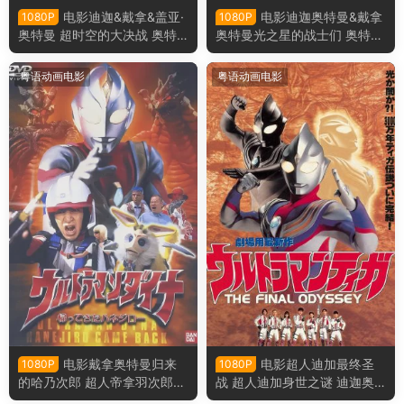
电影迪迦&戴拿&盖亚·
电影迪迦奥特曼&戴拿
1080P
1080P
奥特曼 超时空的大决战 奥特
奥特曼光之星的战士们 奥特曼
曼超时空大决战粤语版
剧场版 星光战士粤语版
粤语动画电影
粤语动画电影
电影戴拿奥特曼归来
电影超人迪加最终圣
1080P
1080P
的哈乃次郎 超人帝拿羽次郎之
战 超人迪加身世之谜 迪迦奥
回归粤语版
特曼最终圣战粤语版