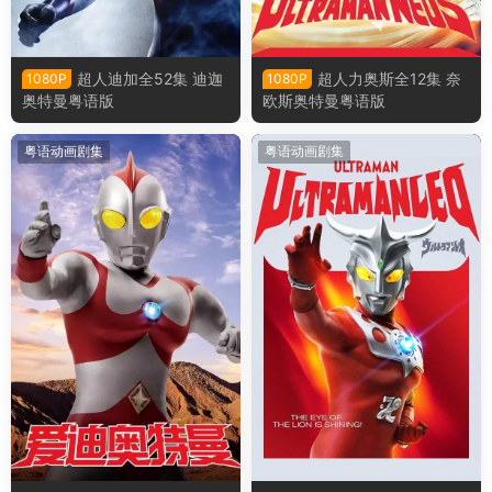
超人迪加全52集 迪迦
超人力奥斯全12集 奈
1080P
1080P
奥特曼粤语版
欧斯奥特曼粤语版
粤语动画剧集
粤语动画剧集