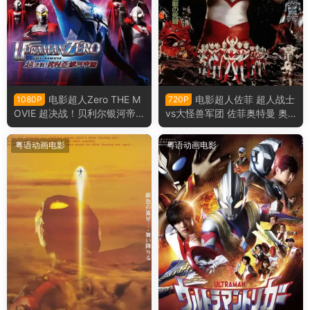
电影超人Zero THE M
电影超人佐菲 超人战士
1080P
720P
OVIE 超决战！贝利尔银河帝
vs大怪兽军团 佐菲奥特曼 奥
国 赛罗奥特曼超决战！贝利亚
特战士vs大怪兽军团粤语版
银河帝国粤语版
粤语动画电影
粤语动画电影