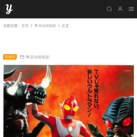
当前位置：
首页
粤语动画电影
正文
电影牙刷超人永恒之星 哉阿斯奥特曼永恒之星粤
语版
1080P
粤语动画电影