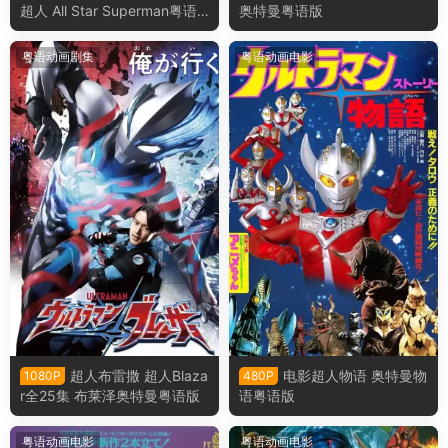
超人 All Star Superman粤语
奥特曼粤语版
版
粤语动画剧集
粤语动画电影
超人布雷撒 超人Blaza
电影超人物语 奥特曼物
1080P
480P
r全25集 布莱泽奥特曼粤语版
语粤语版
粤语动画电影
粤语动画电影