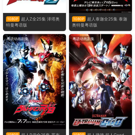
超人Z全25集 泽塔奥
超人泰迦全25集 泰迦
1080P
1080P
特曼粤语版
奥特曼粤语版
粤语动画剧集
粤语动画剧集
超人R/B全25集 罗布
超人捷德 超人Geed
1080P
1080P