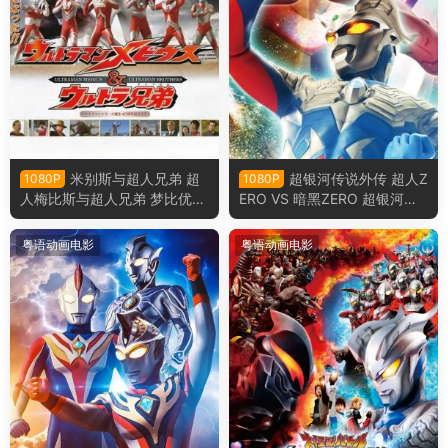
米别斯与超人兄弟 超
超银河传说外传 超人Z
1080P
1080P
人梅比斯与超人兄弟 梦比优斯
ERO VS 暗黑ZERO 超银河传
奥特曼和奥特兄弟粤语版
说外传：赛罗奥特曼vs黑暗独
眼巨人赛罗粤语版
粤语动画电影
粤语动画电影