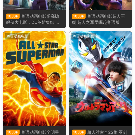
粤语动画电影乐高蝙
粤语动画电影超人王
1080P
1080P
蝠侠大电影：DC英雄集结 乐
朝 超人之军团崛起粤语版
高蝙蝠侠超级英雄大出击粤语
版
粤语动画电影
粤语动画剧集
粤语动画电影全明星
超人雅古全25集 亚刻
1080P
1080P