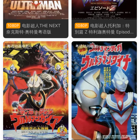
电影超人THE NEXT
电影超人托利加：特
1080P
1080P
奈克斯特·奥特曼粤语版
別篇 Z 特利迦奥特曼 Episode
Z粤语版
粤语动画电影
粤语动画电影