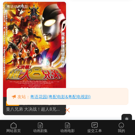
粤语动画电影
友站：
粤语花园(粤配电影&粤配电视剧)
电影大决战！超奥特
1080P
曼八兄弟 大决战！超人8兄弟
粤语版
网站首页
动画剧集
动画电影
提交工单
我的