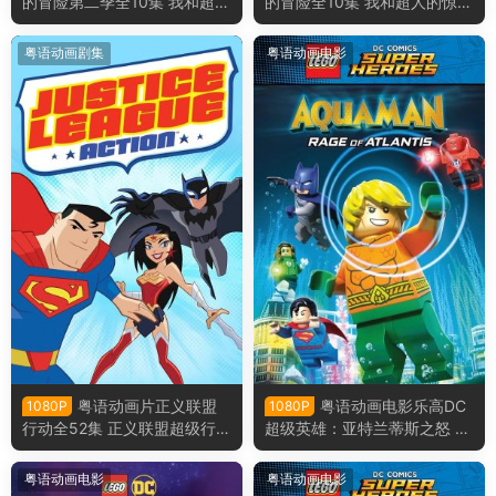
的冒险第二季全10集 我和超人
的冒险全10集 我和超人的惊奇
的惊奇冒险第二季粤语版
冒险粤语版
粤语动画剧集
粤语动画电影
粤语动画片正义联盟
粤语动画电影乐高DC
1080P
1080P
行动全52集 正义联盟超级行动
超级英雄：亚特兰蒂斯之怒 乐
粤语版
高DC超级英雄︰水行侠︰亚特
兰提斯之怒粤语版
粤语动画电影
粤语动画电影