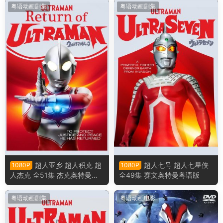
粤语动画剧集
粤语动画剧集
超人亚乡 超人积克 超
超人七号 超人七星侠
1080P
1080P
人杰克 全51集 杰克奥特曼粤
全49集 赛文奥特曼粤语版
语版
粤语动画剧集
粤语动画电影