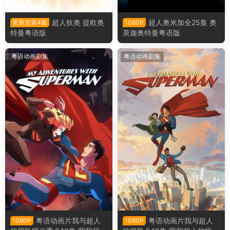
超人狄奥 提欧奥
超人奥米加全25集 奥
更新至第4集
1080P
特曼粤语版
美迦奥特曼粤语版
粤语动画剧集
粤语动画剧集
粤语动画片我与超人
粤语动画片我与超人
1080P
1080P