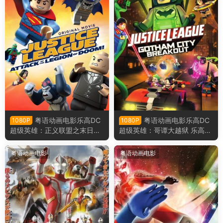
粤语动画电影乐高DC
粤语动画电影乐高DC
1080P
1080P
超级英雄：正义联盟之末日军
超级英雄：哥谭大越狱 乐高超
团的进攻 乐高正义联盟：毁灭
级英雄：正义联盟之冲出哥谭
军团来袭粤语版
市粤语版
粤语动画电影
粤语动画电影