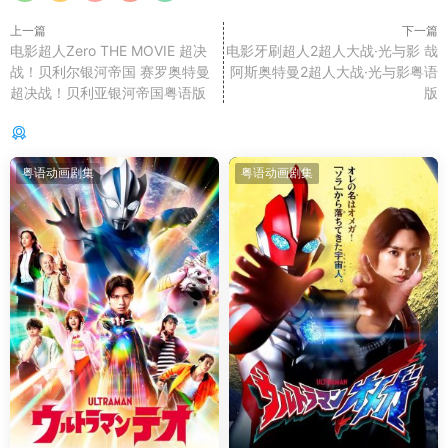
上一篇
下一篇
电影超人Zero THE MOVIE 超决
电影牙刷超人2超人大战·光与影 哉
战！贝利尔银河帝国 赛罗奥特曼
阿斯奥特曼2超人大战·光与影粤语
超决战！贝利亚银河帝国粤语版
版
你可能还感兴趣的
粤语动画剧集
粤语动画剧集