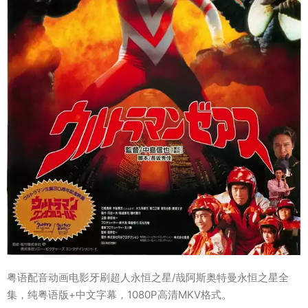
粤语配音动画电影牙刷超人永恒之星/哉阿斯奥特曼永恒之星全
集，纯粤语版+中文字幕，1080P高清MKV格式。