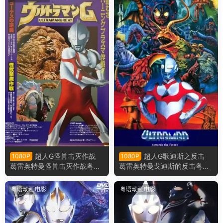
超人G怪兽击灭作战
超人G歌迪斯之反击
1080P
1080P
葛雷奥特曼怪兽击灭作战粤语
葛雷奥特曼戈迪斯的反击粤语
版
版
粤语动画电影
粤语动画电影