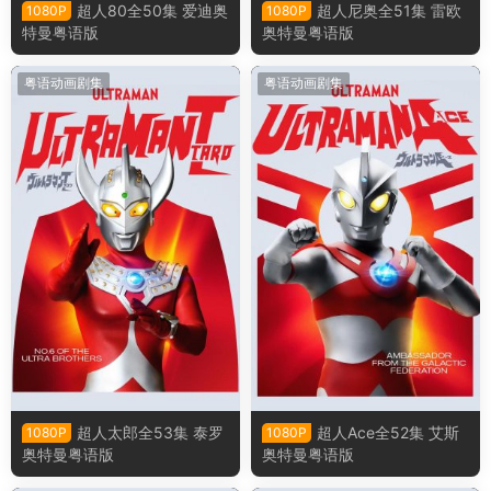
超人80全50集 爱迪奥
超人尼奥全51集 雷欧
1080P
1080P
特曼粤语版
奥特曼粤语版
粤语动画剧集
粤语动画剧集
超人太郎全53集 泰罗
超人Ace全52集 艾斯
1080P
1080P
奥特曼粤语版
奥特曼粤语版