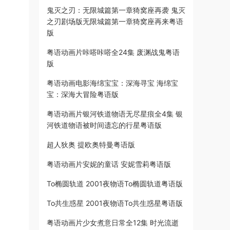
鬼灭之刃：无限城篇第一章猗窝座再袭 鬼灭
之刃剧场版无限城篇第一章猗窝座再来粤语
版
粤语动画片咔嗒咔嗒全24集 废渊战鬼粤语
版
粤语动画电影海绵宝宝：深海寻宝 海绵宝
宝：深海大冒险粤语版
粤语动画片银河铁道物语无尽星痕全4集 银
河铁道物语被时间遗忘的行星粤语版
超人狄奥 提欧奥特曼粤语版
粤语动画片安妮的童话 安妮雪莉粤语版
To椭圆轨道 2001夜物语To椭圆轨道粤语版
To共生惑星 2001夜物语To共生惑星粤语版
粤语动画片少女煮意日常全12集 时光流逝