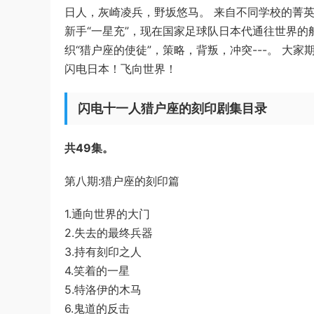
日人，灰崎凌兵，野坂悠马。 来自不同学校的菁
新手“一星充”，现在国家足球队日本代通往世界的
织“猎户座的使徒”，策略，背叛，冲突---。 大
闪电日本！飞向世界！
闪电十一人猎户座的刻印剧集目录
共49集。
第八期:猎户座的刻印篇
1.通向世界的大门
2.失去的最终兵器
3.持有刻印之人
4.笑着的一星
5.特洛伊的木马
6.鬼道的反击