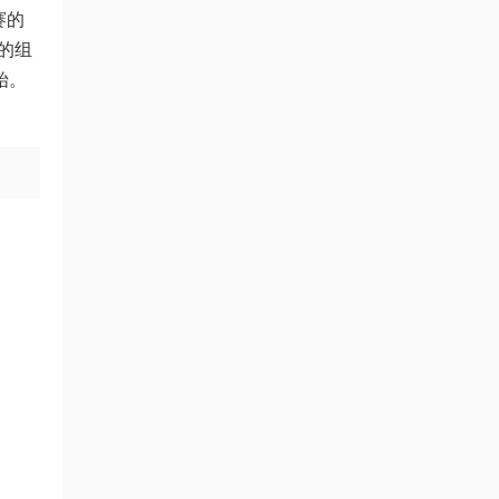
赛的
的组
始。