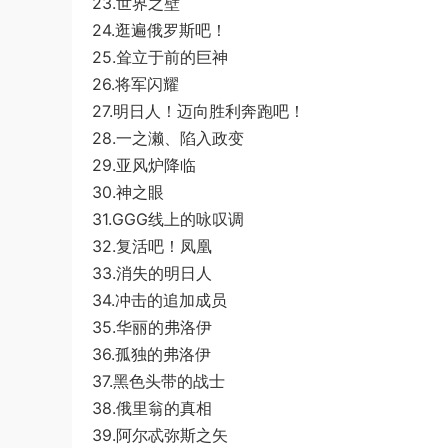
23.世界之壁
24.逛遍俄罗斯吧！
25.耸立于前的巨神
26.将军闪耀
27.明日人！迈向胜利奔跑吧！
28.一之濑、陷入政变
29.亚风炉降临
30.神之眼
31.GGG线上的咏叹调
32.复活吧！凤凰
33.消失的明日人
34.冲击的追加成员
35.华丽的弗洛伊
36.孤独的弗洛伊
37.黑色头带的战士
38.俄里翁的真相
39.阿尔忒弥斯之矢