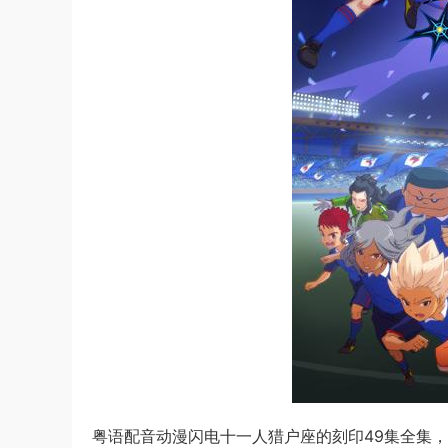
粤语配音动漫闪电十一人猎户座的刻印49集全集，纯