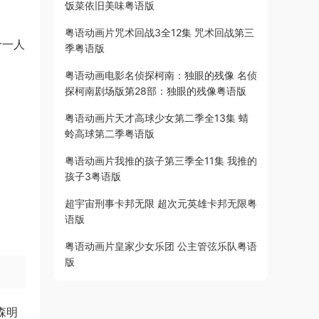
饭菜依旧美味粤语版
粤语动画片咒术回战3全12集 咒术回战第三
电十一人
季粤语版
粤语动画电影名侦探柯南：独眼的残像 名侦
探柯南剧场版第28部：独眼的残像粤语版
粤语动画片天才高球少女第二季全13集 蜻
蛉高球第二季粤语版
粤语动画片我推的孩子第三季全11集 我推的
孩子3粤语版
超宇宙刑事卡邦无限 超次元英雄卡邦无限粤
语版
粤语动画片皇家少女乐团 公主管弦乐队粤语
版
森明