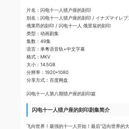
片名：闪电十一人猎户座的刻印
别名：闪电十一人猎户座的刻印 / イナズマイレブン オリオンの
俄莱昂的刻印 / 闪电十一人 俄里翁的刻印
类型：动画剧集
集数：49集
语言：单粤语音轨+中文字幕
格式：MKV
大小：14.5GB
分辨率：1920*1080
分享方式：百度网盘
闪电十一人第八期猎户座的刻印篇
闪电十一人猎户座的刻印剧集简介
飞向世界！最强的十一人开始！最后“迈向世界的大