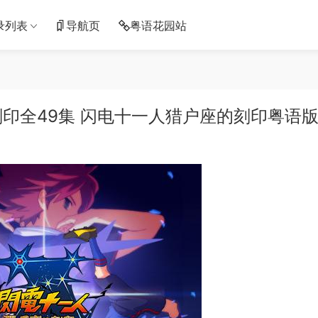
录列表
导航页
粤语花园站
印全49集 闪电十一人猎户座的刻印粤语