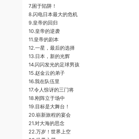
7.困于陷阱！
8.闪电日本最大的危机
9.皇帝的回归
10.皇帝的逆袭
11.皇帝的剧本
12.一星，最后的选择
13.日本，新的光辉
14.闪闪发光的足球男孩
15.赵金云的弟子
16.我在队伍里
17.令人惊讶的三门将
18.刚阵立于场中
19.目标是大舞台！
20.崭新旅程的宴会
21.对大海的思念
22.万岁！世界上空