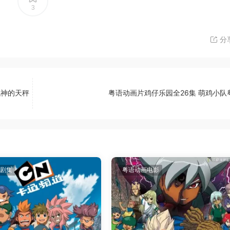
3
分
战神的天秤
粤语动画片鸡仔乐园全26集 萌鸡小队
剧集
粤语动画电影