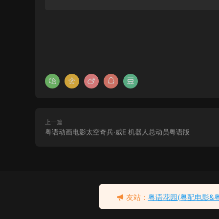
上一篇
粤语动画电影太空奇兵·威E 机器人总动员粤语版
粤语动画电影怪兽公司 怪兽
电力公司粤语版
去瞅瞅看
友站：
粤语花园(粤配电影&
3分钟前 有人购买