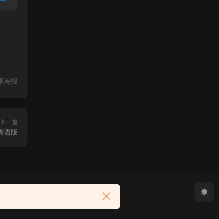
享海报
下一篇
影粤语版