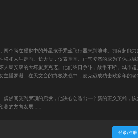
，两个尚在襁褓中的外星孩子乘坐飞行器来到地球。拥有超能力
性格和人生走向。长大后，仪表堂堂、正气凌然的成为了保卫城
坏人民安康的大坏蛋麦克迈。他们终日争斗，战争不断。城市超
女主播罗珊。在天文台的终极决战中，麦克迈成功击败多年的老
。偶然间受到罗珊的启发，他决心创造出一个新的正义英雄，恢
预测的方向发展……
登录/注册