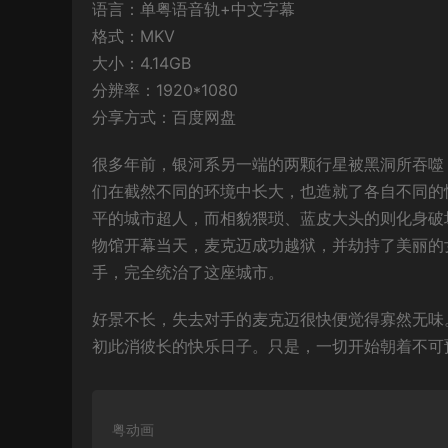
语言：单粤语音轨+中文字幕
格式：MKV
大小：4.14GB
分辨率：1920*1080
分享方式：百度网盘
很多年前，银河系另一端的两颗行星被黑洞所吞噬
们在截然不同的环境中长大，也造就了各自不同的
平的城市超人，而相貌猥琐、蓝皮大头的则化身破
物馆开幕当天，麦克迈成功越狱，并劫持了美丽的
手，完全统治了这座城市。
好景不长，失去对手的麦克迈很快便觉得寡然无味
初此消彼长的快乐日子。只是，一切开始朝着不可
粤动画