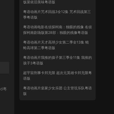
饭菜依旧美味粤语版
粤语动画片咒术回战3全12集 咒术回战第三
季粤语版
粤语动画电影名侦探柯南：独眼的残像 名侦
探柯南剧场版第28部：独眼的残像粤语版
粤语动画片天才高球少女第二季全13集 蜻
蛉高球第二季粤语版
粤语动画片我推的孩子第三季全11集 我推的
孩子3粤语版
超宇宙刑事卡邦无限 超次元英雄卡邦无限粤
语版
粤语动画片皇家少女乐团 公主管弦乐队粤语
d粤
版