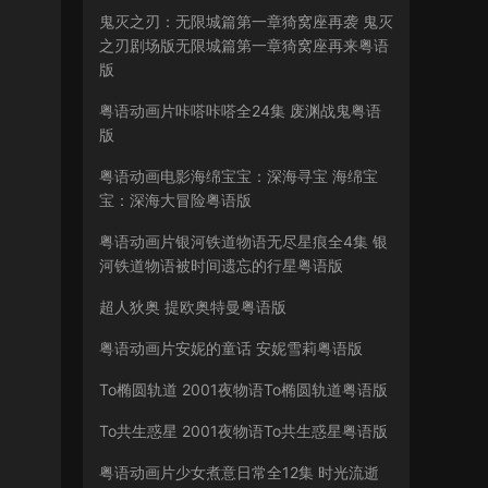
鬼灭之刃：无限城篇第一章猗窝座再袭 鬼灭
之刃剧场版无限城篇第一章猗窝座再来粤语
版
粤语动画片咔嗒咔嗒全24集 废渊战鬼粤语
版
粤语动画电影海绵宝宝：深海寻宝 海绵宝
宝：深海大冒险粤语版
粤语动画片银河铁道物语无尽星痕全4集 银
河铁道物语被时间遗忘的行星粤语版
超人狄奥 提欧奥特曼粤语版
粤语动画片安妮的童话 安妮雪莉粤语版
To椭圆轨道 2001夜物语To椭圆轨道粤语版
To共生惑星 2001夜物语To共生惑星粤语版
粤语动画片少女煮意日常全12集 时光流逝