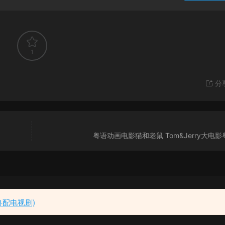
1
分
粤语动画电影猫和老鼠 Tom&Jerry大电
粤动画
粤配电视剧)