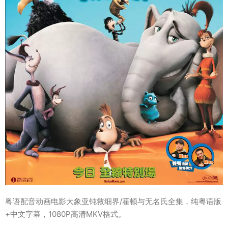
粤语配音动画电影大象亚钝救细界/霍顿与无名氏全集，纯粤语版
+中文字幕，1080P高清MKV格式。