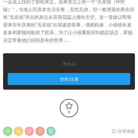
一朵花上找到了那粒灰尘。原来灰尘上有一个“无名镇（呼呼
镇）”，当地人民原本生活安泰，无忧无虑，但一枚滑落的果实却
将“无名镇”所在的灰尘从苜蓿花蕊上撞向天空。这一变故让即将
迎来百年庆典的“无名镇”出现诸多怪事，偶然机缘，小镇镇长麦
多多和霍顿间取得了联系。为了让小镇重新回到稳定状态，霍顿
决定带着他们回到原有的世界……
粤动画
登录/注册
0
分享海报