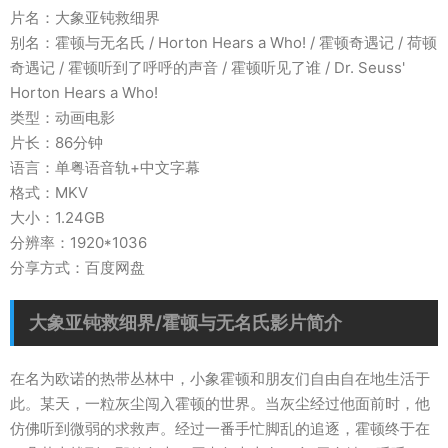
片名：大象亚钝救细界
别名：霍顿与无名氏 / Horton Hears a Who! / 霍顿奇遇记 / 荷顿
奇遇记 / 霍顿听到了呼呼的声音 / 霍顿听见了谁 / Dr. Seuss'
Horton Hears a Who!
类型：动画电影
片长：86分钟
语言：单粤语音轨+中文字幕
格式：MKV
大小：1.24GB
分辨率：1920*1036
分享方式：百度网盘
大象亚钝救细界/霍顿与无名氏影片简介
在名为欧诺的热带丛林中，小象霍顿和朋友们自由自在地生活于
此。某天，一粒灰尘闯入霍顿的世界。当灰尘经过他面前时，他
仿佛听到微弱的求救声。经过一番手忙脚乱的追逐，霍顿终于在